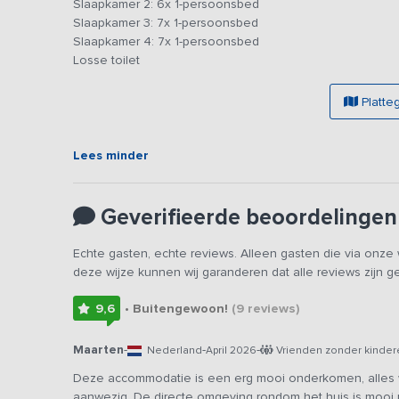
Slaapkamer 2: 6x 1-persoonsbed
Op het terrein, waar zich meerdere groepsaccommodatie
Slaapkamer 3: 7x 1-persoonsbed
sportveld met volleybalnet, tafeltennistafels, klimtoren
Slaapkamer 4: 7x 1-persoonsbed
Losse toilet
Wil je tijdens het verblijf gebruik maken van maaltijdver
graag voor je. In de omgeving is van alles te doen. Zo 
Vechtdal verkennen, klauteren door het klauterbos, een
Platte
of rondtouren in de mooie lelijke Eend. De verhuurders 
activiteitenprogramma.
Lees minder
Bijzonderheden
: deze accommodatie wordt in verschil
daardoor zijn dat je een vermelding tegenkomt met vergel
Geverifieerde beoordelingen
Echte gasten, echte reviews. Alleen gasten die via onz
deze wijze kunnen wij garanderen dat alle reviews zijn 
9,6
• Buitengewoon!
(9
reviews
)
Maarten
-
-
-
Nederland
April 2026
Vrienden zonder kinder
Deze accommodatie is een erg mooi onderkomen, alles w
aanwezig. De directe omgeving rondom het huis is mooi me