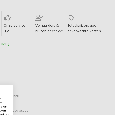
Onze service
Verhuurders &
Totaalprijzen, geen
9,2
huizen gecheckt
onverwachte kosten
geving
oordelingen
e
de
es om
er zijn bevestigd
ikken
cookies