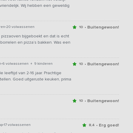
vriendelijk. Wij hebben een geweldig
-
• Buitengewoon!
ren
20 volwassenen
10
 pizzaoven bijgeboekt en dat is echt
 borrelen en pizza’s bakken. Was een
-
• Buitengewoon!
n
6 volwassenen + 9 kinderen
10
leeftijd van 2-16 jaar. Prachtige
llen. Goed uitgeruste keuken, prima
• Buitengewoon!
10
-
• Erg goed!
ap
17 volwassenen
8,4