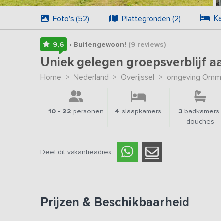
Ka
Foto's (52)
Plattegronden (2)
9,6
• Buitengewoon!
(9
reviews
)
Uniek gelegen groepsverblijf a
Home
>
Nederland
>
Overijssel
>
omgeving Omm
10 - 22
personen
4
slaapkamers
3
badkamers 
douches
Deel dit vakantieadres:
Prijzen & Beschikbaarheid