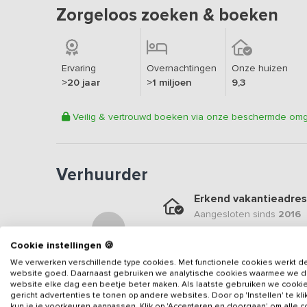
Zorgeloos zoeken & boeken
Ervaring
Overnachtingen
Onze huizen
>20 jaar
>1 miljoen
9,3
Veilig & vertrouwd boeken via onze beschermde om
Verhuurder
Erkend vakantieadres
Aangesloten sinds
2016
Geweldige locatie
Cookie instellingen 🍪
Een
9.6
op basis van
9
be
We verwerken verschillende type cookies. Met functionele cookies werkt d
website goed. Daarnaast gebruiken we analytische cookies waarmee we 
Veilig & vertrouwd
website elke dag een beetje beter maken. Als laatste gebruiken we cooki
Gegevens van de verhuurd
gericht advertenties te tonen op andere websites. Door op 'Instellen' te kl
kun je je voorkeuren aanpassen. Klik op 'Accepteren en doorgaan' om alle 