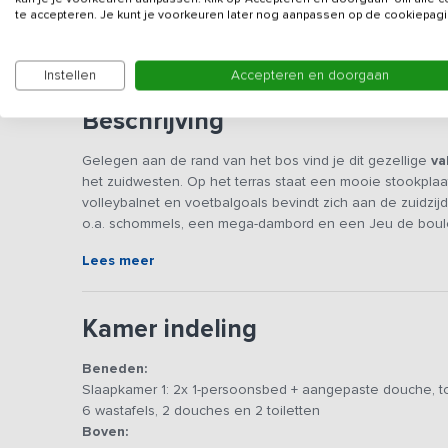
te accepteren. Je kunt je voorkeuren later nog aanpassen op de cookiepagi
Deze accommodatie wordt niet verhuurd aan jonge
Instellen
Accepteren en doorgaan
Beschrijving
Gelegen aan de rand van het bos vind je dit gezellige
va
het zuidwesten. Op het terras staat een mooie stookplaa
volleybalnet en voetbalgoals bevindt zich aan de zuidz
o.a. schommels, een mega-dambord en een Jeu de boul
Lees meer
Groepen tot 22 personen kunnen hier uitstekend terecht 
familieweekenden en vakantiekampen. De inrichting is c
voor mindervaliden. Er is een berging en fietsenstalling 
Kamer indeling
De accommodatie heeft een gezamenlijke ruimte (48m2) 
Beneden:
geluidsinstallatie) en eethoek met ruime tafels en eigen
Slaapkamer 1: 2x 1-persoonsbed + aangepaste douche, to
keuken beschikt over 6-pits gasfornuis met oven, vaatwa
6 wastafels, 2 douches en 2 toiletten
zijn 4 slaapkamers en 3 douches aanwezig.
Boven: