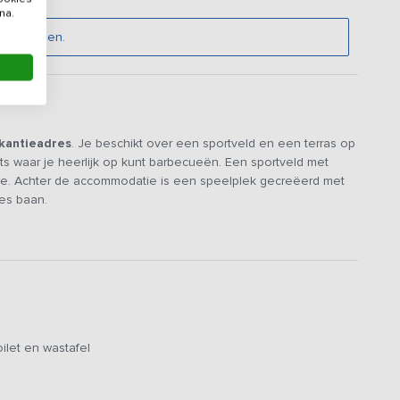
na.
rengroepen.
kantieadres
. Je beschikt over een sportveld en een terras op
ts waar je heerlijk op kunt barbecueën. Een sportveld met
ijde. Achter de accommodatie is een speelplek gecreëerd met
es baan.
voor verschillende doeleinden, zoals trainingen,
omfortabel en sfeervol. De accommodatie is deels aangepast
aanwezig.
met comfortabele zithoek (TV, DVD-speler en
tijdse stoelen. De ruim opgezette en goed ingerichte open
ilet en wastafel
sser, magnetron, koelkast en voldoende keukeninventaris. Er