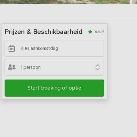
Prijzen & Beschikbaarheid
9,6
(9)
1 persoon
Start boeking of optie