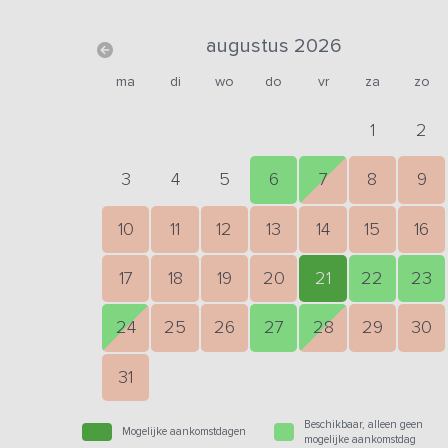
augustus 2026
ma
di
wo
do
vr
za
zo
1
2
3
4
5
6
7
8
9
10
11
12
13
14
15
16
17
18
19
20
21
22
23
24
25
26
27
28
29
30
31
Beschikbaar, alleen geen
Mogelijke aankomstdagen
mogelijke aankomstdag