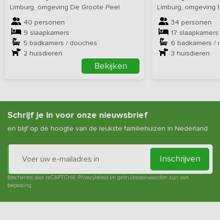
Limburg, omgeving De Groote Peel
Limburg, omgeving
40 personen
34 personen
9 slaapkamers
17 slaapkamers
5 badkamers / douches
6 badkamers /
2
huisdieren
3
huisdieren
Bekijken
Schrijf je in voor onze nieuwsbrief
en blijf op de hoogte van de leukste familiehuizen in Nederland.
Inschrijven
Beschermd door reCAPTCHA.
Privacybeleid
en
gebruiksvoorwaarden
zijn van
toepassing.