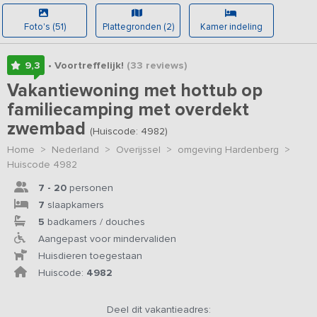
Foto's (51)
Plattegronden (2)
Kamer indeling
9,3
• Voortreffelijk!
(33
reviews
)
Vakantiewoning met hottub op
familiecamping met overdekt
zwembad
(Huiscode: 4982)
Home
>
Nederland
>
Overijssel
>
omgeving Hardenberg
>
Huiscode 4982
7 - 20
personen
7
slaapkamers
5
badkamers / douches
Aangepast voor mindervaliden
Huisdieren toegestaan
Huiscode:
4982
Deel dit vakantieadres: