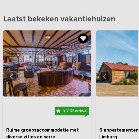
Laatst bekeken vakantiehuizen
Bekijk
hier
alle foto's
Bekijk
hi
9,7
(51 reviews)
Ruime groepsaccommodatie met
6 appartementen 
diverse zitjes en serre
Limburg