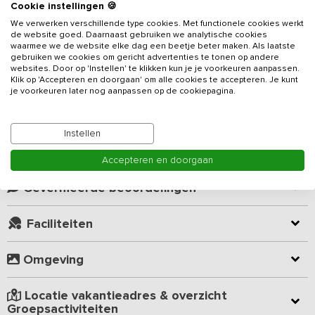
Beschrijving
Cookie instellingen 🍪
We verwerken verschillende type cookies. Met functionele cookies werkt
de website goed. Daarnaast gebruiken we analytische cookies
Op 300 meter van de rivier de Vecht is deze groepsaccommodatie
waarmee we de website elke dag een beetje beter maken. Als laatste
voor 7 tot 20 personen gelegen. Dit
vakantieadres
met hottub
gebruiken we cookies om gericht advertenties te tonen op andere
(tegen meerprijs optioneel bij te boeken) is gelegen op een
websites. Door op 'Instellen' te klikken kun je je voorkeuren aanpassen.
Klik op 'Accepteren en doorgaan' om alle cookies te accepteren. Je kunt
familiecamping met vele speelvoorzieningen zoals het overdekt
je voorkeuren later nog aanpassen op de cookiepagina.
verwarmd zwembad (gehele jaar geopend, ook privé te huren),
Lees meer
twee peuterbaden (geopend van 1 mei t/m 31 augustus),
verschillende sportvelden met speeltoestellen, tafeltennistafel,
Instellen
volleybalnet, visvijver en trampolines. Op loopafstand bevindt zich
Kamer indeling
een grote recreatieplas met speelvijver, zandstrand en een
Accepteren en doorgaan
eilandje welke bereikbaar is met een voetbrug. Met de hele familie
een boswandeling maken of als groep een survivaltocht door het
Geverifieerde beoordelingen
bos? De mogelijkheden zijn eindeloos in deze omgeving.
Faciliteiten
De accommodatie heeft een woongedeelte waar je heerlijk
rondom de open haard kunt zitten. Er is een smart-TV en eethoek
Omgeving
waar je gezamenlijk kunt eten. De volledig ingerichte keuken is
voorzien van twee vaatwassers, twee koelkasten waarvan 1 een
koelvriescombinatie, twee ovens waarvan 1 een combimagnetron
Locatie vakantieadres & overzicht
en twee inductiekookplaten met elk 4 pitten, dus 8 in totaal.
Groepsactiviteiten