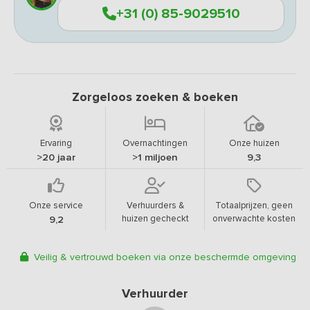
+31 (0) 85-9029510
Zorgeloos zoeken & boeken
Ervaring
Overnachtingen
Onze huizen
>20 jaar
>1 miljoen
9,3
Onze service
Verhuurders &
Totaalprijzen, geen
huizen gecheckt
onverwachte kosten
9,2
Veilig & vertrouwd boeken via onze beschermde omgeving
Verhuurder