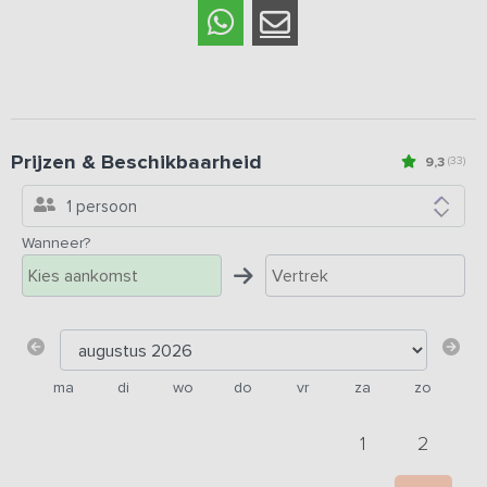
Prijzen & Beschikbaarheid
9,3
(33)
1 persoon
Wanneer?
ma
di
wo
do
vr
za
zo
1
2