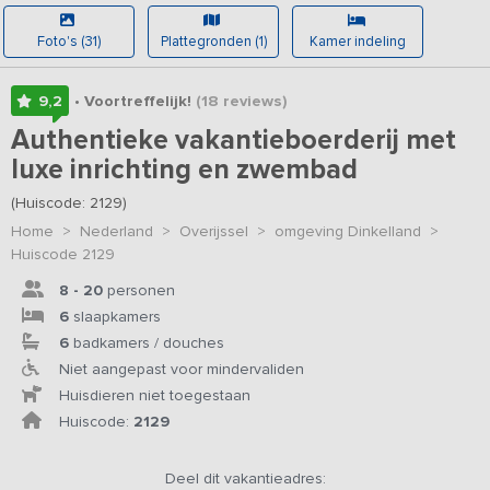
Foto's (31)
Plattegronden (1)
Kamer indeling
9,2
• Voortreffelijk!
(18
reviews
)
Authentieke vakantieboerderij met
luxe inrichting en zwembad
(Huiscode: 2129)
Home
>
Nederland
>
Overijssel
>
omgeving Dinkelland
>
Huiscode 2129
8 - 20
personen
6
slaapkamers
6
badkamers / douches
Niet aangepast voor mindervaliden
Huisdieren niet toegestaan
Huiscode:
2129
Deel dit vakantieadres: