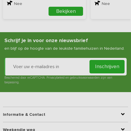
Nee
Nee
Bekijken
Schrijf je in voor onze nieuwsbrief
en blijf op de hoogte van de leukste familiehuizen in Nederland.
Inschrijven
Beschermd door reCAPTCHA.
Privacybeleid
en
gebruiksvoorwaarden
zijn van
toepassing.
Informatie & Contact
Weekendje weg