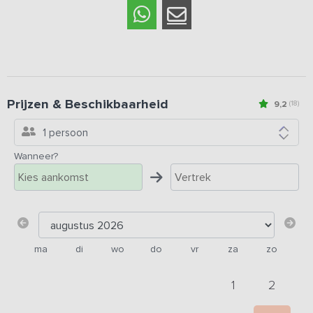
Prijzen & Beschikbaarheid
9,2
(18)
1 persoon
Wanneer?
ma
di
wo
do
vr
za
zo
1
2