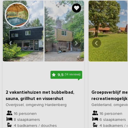
Bekijk
hier
alle foto's
Bekijk
hi
9,5
(14 reviews)
2 vakantiehuizen met bubbelbad,
Groepsverblijf me
sauna, grillhut en vissershut
recreatiemogelij
Overijssel, omgeving Hardenberg
Gelderland, omgevin
16 personen
16 personen
8 slaapkamers
6 slaapkamers
4 badkamers / douches
4 badkamers /