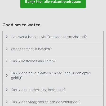
Bekijk hier alle vakantieadressen
voetbalveld, tafeltennistafel, midgetgolf en air-trampoline. Tijdens
de maanden april tot oktober is het buitenzwembad (met
overkapping!) op de camping geopend.
Kinderbedjes en kinderstoelen kunnen optioneel worden
Goed om te weten
bijgeboekt.
Hoe werkt boeken via Groepsaccommodatie.nl?
Wanneer moet ik betalen?
Kan ik kosteloos annuleren?
Kan ik een optie plaatsen en hoe lang is een optie
geldig?
Kan ik een bezichtiging inplannen?
Kan ik een vraag stellen aan de verhuurder?