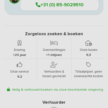
+31 (0) 85-9029510
Zorgeloos zoeken & boeken
Ervaring
Overnachtingen
Onze huizen
>20 jaar
>1 miljoen
9,3
Onze service
Verhuurders &
Totaalprijzen, geen
huizen gecheckt
onverwachte kosten
9,2
Veilig & vertrouwd boeken via onze beschermde omgeving
Verhuurder