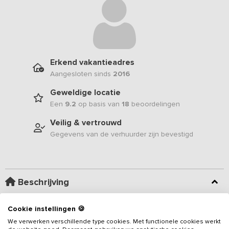
Erkend vakantieadres
Aangesloten sinds
2016
Geweldige locatie
Een
9.2
op basis van
18
beoordelingen
Veilig & vertrouwd
Gegevens van de verhuurder zijn bevestigd
Beschrijving
Deze Saksische boerderij is gelegen op een van de mooiste
Cookie instellingen 🍪
plekjes van Nationaal landschap Noord-Oost Twente.
We verwerken verschillende type cookies. Met functionele cookies werkt