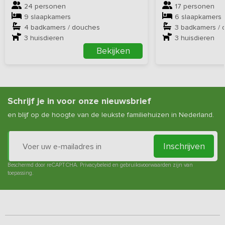
24 personen
17 personen
9 slaapkamers
6 slaapkamers
4 badkamers / douches
3 badkamers / 
3
huisdieren
3
huisdieren
Bekijken
Schrijf je in voor onze nieuwsbrief
en blijf op de hoogte van de leukste familiehuizen in Nederland.
Inschrijven
Beschermd door reCAPTCHA.
Privacybeleid
en
gebruiksvoorwaarden
zijn van
toepassing.