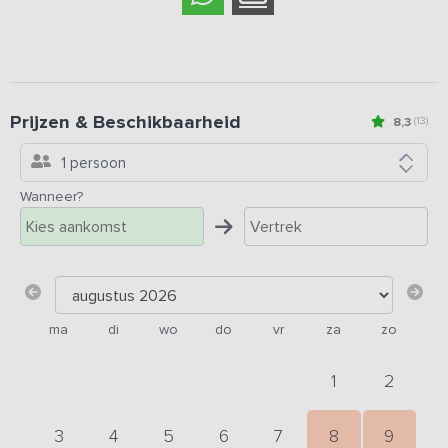
Prijzen & Beschikbaarheid
8,3
(13)
1 persoon
Wanneer?
ma
di
wo
do
vr
za
zo
1
2
3
4
5
6
7
8
9