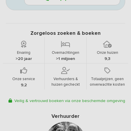
Zorgeloos zoeken & boeken
Ervaring
Overnachtingen
Onze huizen
>20 jaar
>1 miljoen
9,3
Onze service
Verhuurders &
Totaalprijzen, geen
huizen gecheckt
onverwachte kosten
9,2
Veilig & vertrouwd boeken via onze beschermde omgeving
Verhuurder