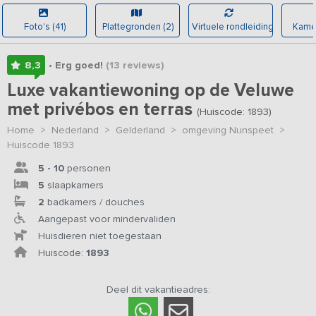
Foto's (41)
Plattegronden (2)
Virtuele rondleiding
Kamer
8,3
• Erg goed!
(13
reviews
)
Luxe vakantiewoning op de Veluwe
met privébos en terras
(Huiscode: 1893)
Home
>
Nederland
>
Gelderland
>
omgeving Nunspeet
>
Huiscode 1893
5 - 10
personen
5
slaapkamers
2
badkamers / douches
Aangepast voor mindervaliden
Huisdieren niet toegestaan
Huiscode:
1893
Deel dit vakantieadres: