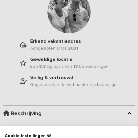
Erkend vakantieadres
Aangesloten sinds
2021
Geweldige locatie
Een
8.3
op basis van
13
beoordelingen
Veilig & vertrouwd
Gegevens van de verhuurder zijn bevestigd
Beschrijving
Dit
vakantieadres
voor 10 personen bevindt zich midden in de
Veluwse bossen, aan het eind van een kilometer lange bosweg.
Cookie instellingen 🍪