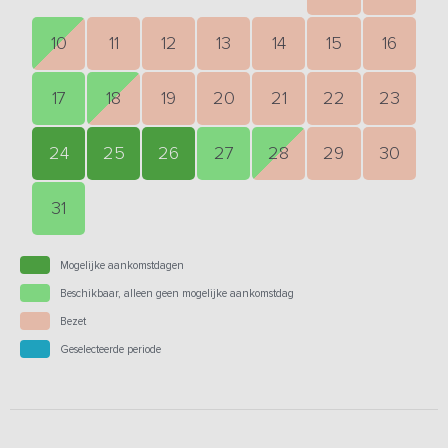
10
11
12
13
14
15
16
17
18
19
20
21
22
23
24
25
26
27
28
29
30
31
Mogelijke aankomstdagen
Beschikbaar, alleen geen mogelijke aankomstdag
Bezet
Geselecteerde periode