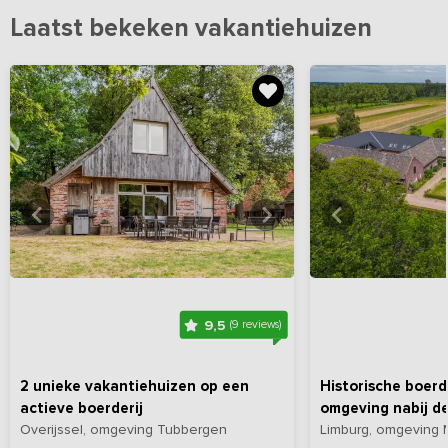
Laatst bekeken vakantiehuizen
Bekijk
hier
alle foto's
Bekijk
hi
9,5
(9 reviews)
2 unieke vakantiehuizen op een
Historische boerde
actieve boerderij
omgeving nabij d
Overijssel, omgeving Tubbergen
Limburg, omgeving 