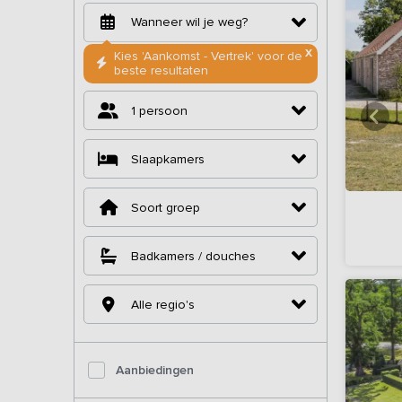
X
Kies 'Aankomst - Vertrek' voor de
beste resultaten
1 persoon
Slaapkamers
Soort groep
Badkamers / douches
Alle regio's
Aanbiedingen