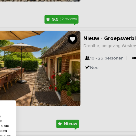
9,5
(12 reviews)
Nieuw - Groepsverbl
Drenthe, omgeving Wester
10 - 26
personen
Nee
e
de
Nieuw
es om
ikken
cookies