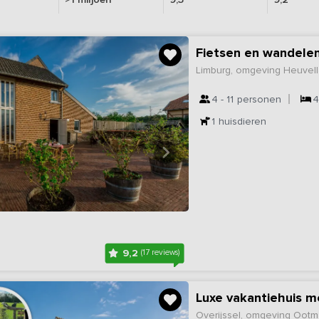
Fietsen en wandelen
Limburg, omgeving Heuvel
4 - 11
personen
1
huisdieren
9,2
(17 reviews)
Luxe vakantiehuis 
Overijssel, omgeving Oot