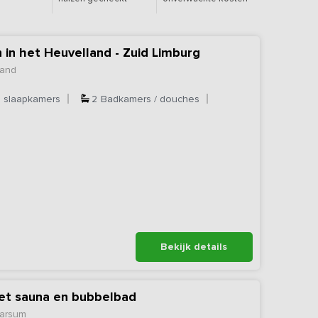
 in het Heuvelland - Zuid Limburg
land
4
slaapkamers
2
Badkamers / douches
Bekijk details
met sauna en bubbelbad
marsum