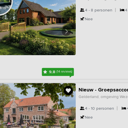
4 - 8
personen
4
Nee
9,8
(14 reviews)
Nieuw - Groepsacco
Gelderland, omgeving We
4 - 10
personen
Nee