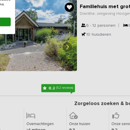
na.
Familiehuis met gro
Drenthe, omgeving Hoog
6 - 12
personen
10
huisdieren
8,2
(52 reviews)
Zorgeloos zoeken & b
Overnachtingen
Onze huizen
Onze serv
r
>1 miljoen
9,3
9,2