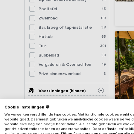
Pooltafel
45
Zwembad
60
Bar, kroeg of tap-installatie
38
Hottub
65
Tuin
301
Bubbelbad
39
Vergaderen & Overnachten
19
Privé binnenzwembad
3
Voorzieningen (binnen)
Sjoelbak
176
Cookie instellingen 🍪
We verwerken verschillende type cookies. Met functionele cookies werkt d
Tafelvoetbal
127
website goed. Daarnaast gebruiken we analytische cookies waarmee we 
website elke dag een beetje beter maken. Als laatste gebruiken we cooki
Tafeltennistafel (binnen)
87
gericht advertenties te tonen op andere websites. Door op 'Instellen' te kl
kun je je voorkeuren aanpassen. Klik op 'Accepteren en doorgaan' om alle 
103