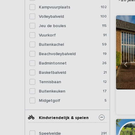
Kampvuurplaats
102
Volleybalveld
100
Jeu de boules
115
Vuurkorf
91
Buitenkachel
59
Beachvolleybalveld
19
Badmintonnet
26
Basketbalveld
21
Tennisbaan
12
Buitenkeuken
17
Midgetgolf
5
Kindvriendelijk & spelen
Speelveldje
291