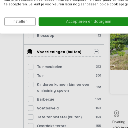
Dartbord
te accepteren. Je kunt je voorkeuren later nog aanpassen op de cookiepagi
Pooltafel
45
Biljart
33
Instellen
Accepteren en doorgaan
Fitnessapparatuur
15
Bioscoop
13
Voorzieningen (buiten)
Tuinmeubelen
313
Tuin
301
Kinderen kunnen binnen een
161
omheining spelen
Barbecue
169
Voetbalveld
163
Tafeltennistafel (buiten)
159
Ervaring
Overdekt terras
155
>20 jaa