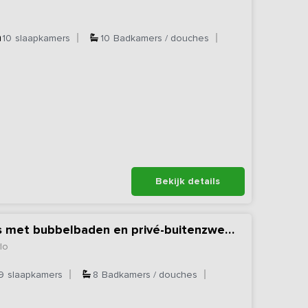
10
slaapkamers
10
Badkamers / douches
Bekijk details
Nieuw - Vakantiehuis met bubbelbaden en privé-buitenzwembad
lo
9
slaapkamers
8
Badkamers / douches