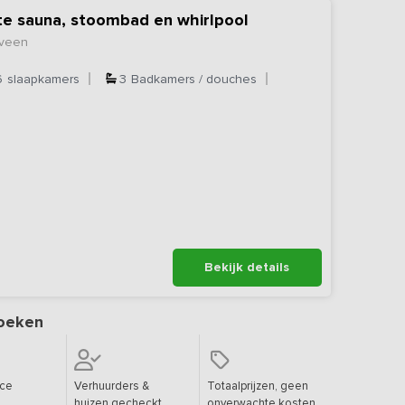
te sauna, stoombad en whirlpool
eveen
6
slaapkamers
3
Badkamers / douches
Bekijk details
oeken
ice
Verhuurders &
Totaalprijzen, geen
huizen gecheckt
onverwachte kosten