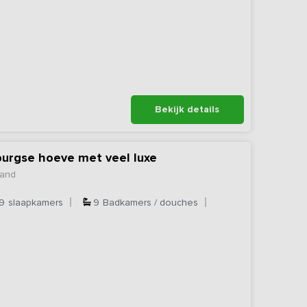
Bekijk details
burgse hoeve met veel luxe
land
9
slaapkamers
9
Badkamers / douches