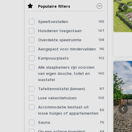
Populaire filters
Speeltoestellen
195
Huisdieren toegestaan
147
Overdekte speelruimte
138
Aangepast voor mindervaliden
116
Kampvuurplaats
102
Alle slaapkamers zijn voorzien
van eigen douche, toilet en
140
wastafel
Tafeltennistafel (binnen)
87
Luxe vakantiehuizen
106
Accommodatie bestaat uit
66
losse huisjes of appartementen
Sauna
76
Op een actieve boerderij
44