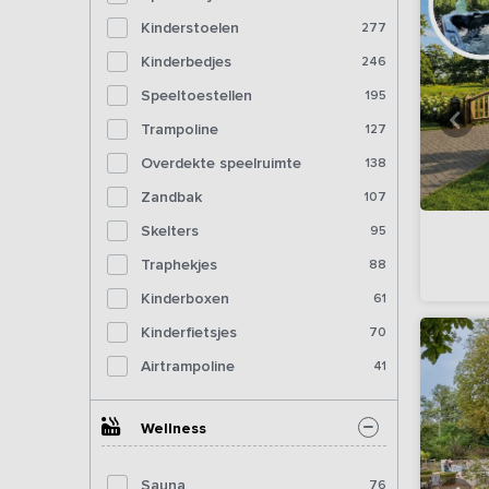
Kinderstoelen
277
Kinderbedjes
246
Speeltoestellen
195
Trampoline
127
Overdekte speelruimte
138
Zandbak
107
Skelters
95
Traphekjes
88
Kinderboxen
61
Kinderfietsjes
70
Airtrampoline
41
Wellness
Sauna
76