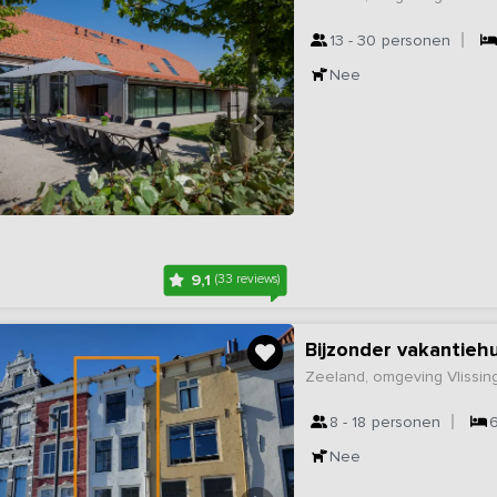
13 - 30
personen
Nee
9,1
(33 reviews)
Bijzonder vakantieh
Zeeland, omgeving Vlissin
8 - 18
personen
Nee