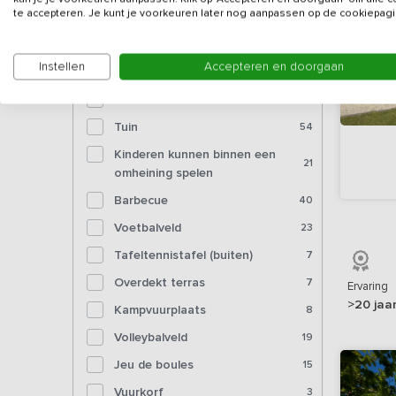
Bioscoop
3
te accepteren. Je kunt je voorkeuren later nog aanpassen op de cookiepagi
Voorzieningen (buiten)
Instellen
Accepteren en doorgaan
Tuinmeubelen
58
Tuin
54
Kinderen kunnen binnen een
21
omheining spelen
Barbecue
40
Voetbalveld
23
Tafeltennistafel (buiten)
7
Overdekt terras
7
Ervaring
>20 jaa
Kampvuurplaats
8
Volleybalveld
19
Jeu de boules
15
Vuurkorf
3