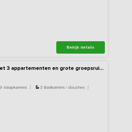
Bekijk details
Vakantieboerderij met 3 appartementen en grote groepsruimte
9
slaapkamers
3
Badkamers / douches