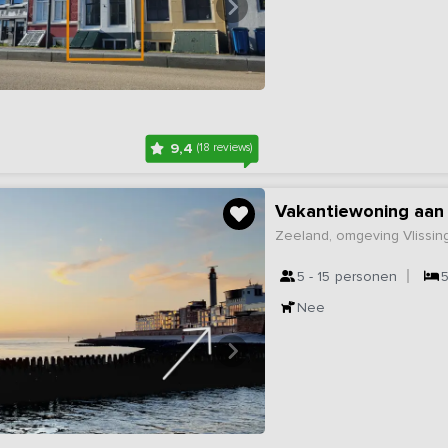
9,4
(18 reviews)
Vakantiewoning aan 
Zeeland, omgeving Vlissin
5 - 15
personen
Nee