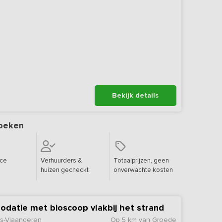
Bekijk details
oeken
ice
Verhuurders &
Totaalprijzen, geen
huizen gecheckt
onverwachte kosten
datie met bioscoop vlakbij het strand
s-Vlaanderen
Op 5 km van Groede