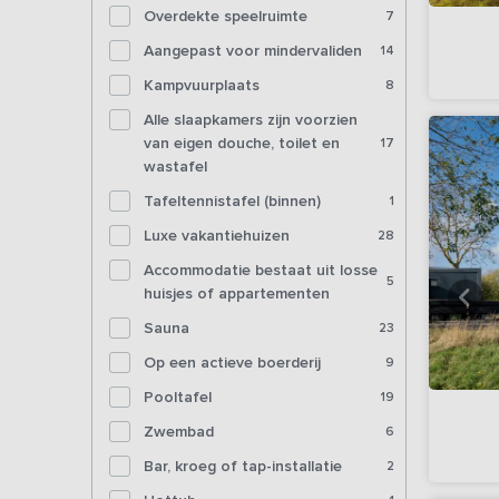
Overdekte speelruimte
7
Aangepast voor mindervaliden
14
Kampvuurplaats
8
Alle slaapkamers zijn voorzien
van eigen douche, toilet en
17
wastafel
Tafeltennistafel (binnen)
1
Luxe vakantiehuizen
28
Accommodatie bestaat uit losse
5
huisjes of appartementen
Sauna
23
Op een actieve boerderij
9
Pooltafel
19
Zwembad
6
Bar, kroeg of tap-installatie
2