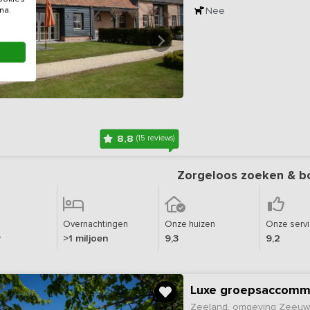
Nee
na.
8,8
(15 reviews)
Zorgeloos zoeken & b
Overnachtingen
Onze huizen
Onze serv
r
>1 miljoen
9,3
9,2
Luxe groepsaccommo
Zeeland, omgeving Zeeuw