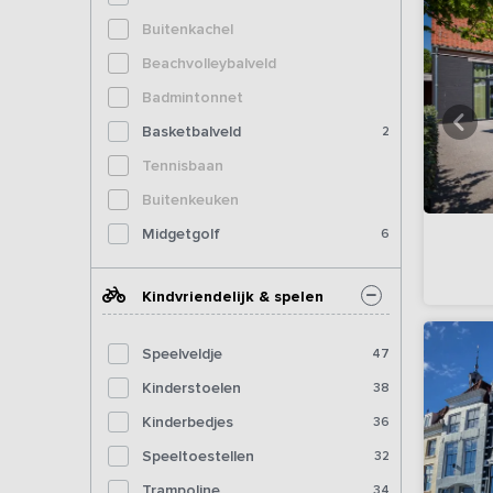
Buitenkachel
Beachvolleybalveld
Badmintonnet
Basketbalveld
2
Tennisbaan
Buitenkeuken
Midgetgolf
6
Kindvriendelijk & spelen
Speelveldje
47
Kinderstoelen
38
Kinderbedjes
36
Speeltoestellen
32
Trampoline
34