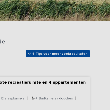
de
4 Tips voor meer zoekresultaten
rote recreatieruimte en 4 appartementen
12
slaapkamers
4
Badkamers / douches