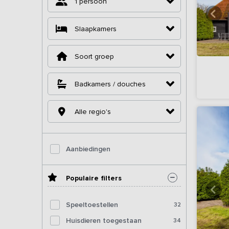
1 persoon
Slaapkamers
Soort groep
Badkamers / douches
Alle regio's
Aanbiedingen
Populaire filters
Speeltoestellen
32
Huisdieren toegestaan
34