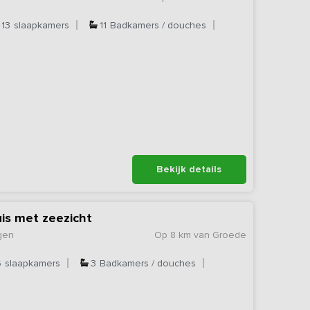
13
slaapkamers
11
Badkamers / douches
Bekijk details
uis met zeezicht
gen
Op 8 km van Groede
6
slaapkamers
3
Badkamers / douches