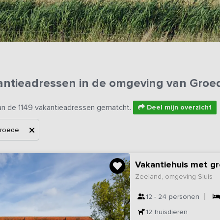
antieadressen in de omgeving van Groe
an de 1149 vakantieadressen gematcht.
Deel mijn overzicht
roede
Vakantiehuis met g
Zeeland, omgeving Sluis
12 - 24
personen
12
huisdieren