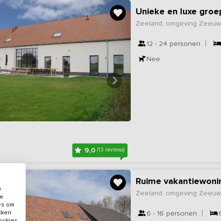
Unieke en luxe gro
Zeeland, omgeving Zeeuw
12 - 24
personen
Nee
9,0
(13 reviews)
e
Zeeland, omgeving Zeeuw
de
es om
ikken
6 - 16
personen
cookies