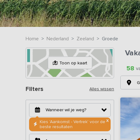
Home
Nederland
Zeeland
Groede
Vak
Toon op kaart
58
v
G
Filters
Alles wissen
X
Kies 'Aankomst - Vertrek' voor de
beste resultaten