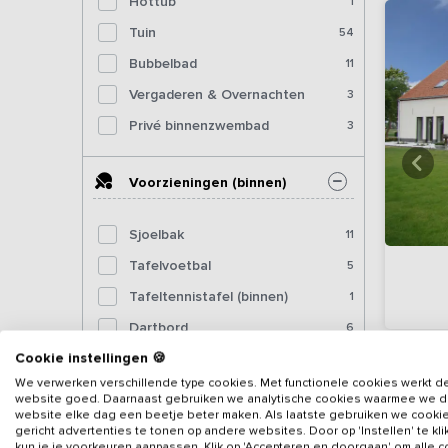
Hottub
1
Tuin
54
Bubbelbad
11
Vergaderen & Overnachten
3
Privé binnenzwembad
3
Voorzieningen (binnen)
Sjoelbak
11
Tafelvoetbal
5
Tafeltennistafel (binnen)
1
Dartbord
6
Cookie instellingen 🍪
Pooltafel
19
We verwerken verschillende type cookies. Met functionele cookies werkt d
Biljart
3
website goed. Daarnaast gebruiken we analytische cookies waarmee we 
website elke dag een beetje beter maken. Als laatste gebruiken we cooki
Fitnessapparatuur
gericht advertenties te tonen op andere websites. Door op 'Instellen' te kl
kun je je voorkeuren aanpassen. Klik op 'Accepteren en doorgaan' om alle 