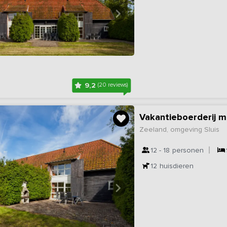
9,2
(20 reviews)
Zeeland, omgeving Sluis
12 - 18
personen
12
huisdieren