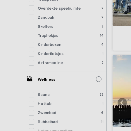
Overdekte speelruimte
7
Zandbak
7
Skelters
2
Traphekjes
14
Kinderboxen
4
Kinderfietsjes
1
Airtrampoline
2
Wellness
Sauna
23
Hottub
1
Zwembad
6
Bubbelbad
11
Natuur zwemvijver