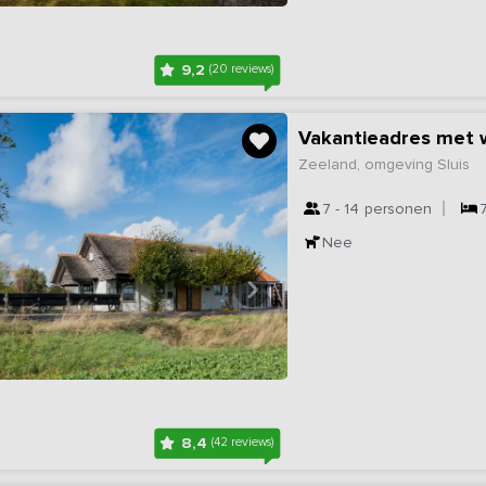
9,2
(20 reviews)
Vakantieadres met w
Zeeland, omgeving Sluis
7 - 14
personen
Nee
8,4
(42 reviews)