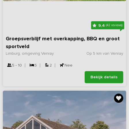
9,4
(42 reviews)
Groepsverblijf met overkapping, BBQ en groot
sportveld
Limburg, omgeving Venray
Op 5 km van Venray
5 - 10
5
2
Nee
Bekijk details