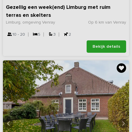
Gezellig een week(end) Limburg met ruim
terras en skelters
Limburg, omgeving Venray
Op 6 km van Venray
10 - 20
5
3
2
Bekijk details