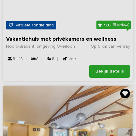
9,6
Virtuele rondleiding
(45 reviews)
Vakantiehuis met privékamers en wellness
Noord-Brabant, omgeving Overloon
Op 6 km van Venray
8 - 18
8
8
Nee
Bekijk details