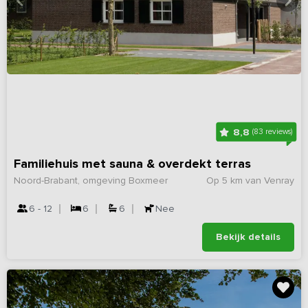
8,8
(83 reviews)
Familiehuis met sauna & overdekt terras
Noord-Brabant, omgeving Boxmeer
Op 5 km van Venray
6 - 12
6
6
Nee
Bekijk details