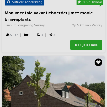
9,5
Virtuele rondleiding
(41 reviews)
Monumentale vakantieboerderij met mooie
binnenplaats
Limburg, omgeving Venray
Op 5 km van Venray
5 - 17
5
3
4
Bekijk details