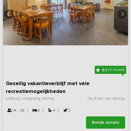
9,1
(31 reviews)
Gezellig vakantieverblijf met vele
recreatiemogelijkheden
Limburg, omgeving Venray
Op 6 km van Venray
14 - 28
8
4
2
Bekijk details