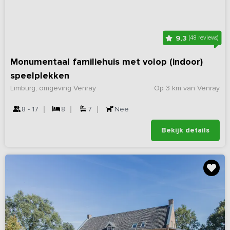
9,3
(48 reviews)
Monumentaal familiehuis met volop (indoor)
speelplekken
Limburg, omgeving Venray
Op 3 km van Venray
8 - 17
8
7
Nee
Bekijk details