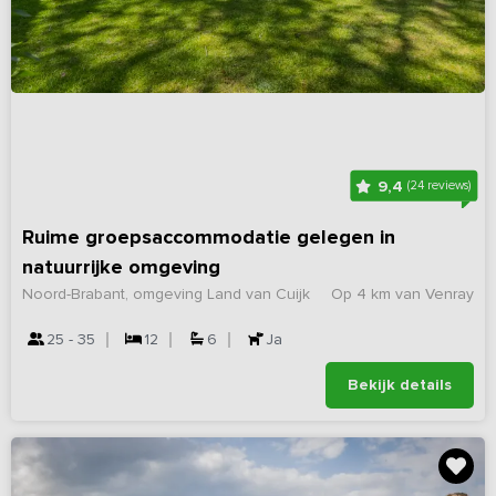
9,4
(24 reviews)
Ruime groepsaccommodatie gelegen in
natuurrijke omgeving
Noord-Brabant, omgeving Land van Cuijk
Op 4 km van Venray
25 - 35
12
6
Ja
Bekijk details