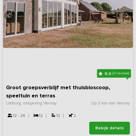
9,0
(21 reviews)
Groot groepsverblijf met thuisbioscoop,
speeltuin en terras
Limburg, omgeving Venray
Op 5 km van Venray
12 - 26
12
12
2
Bekijk details