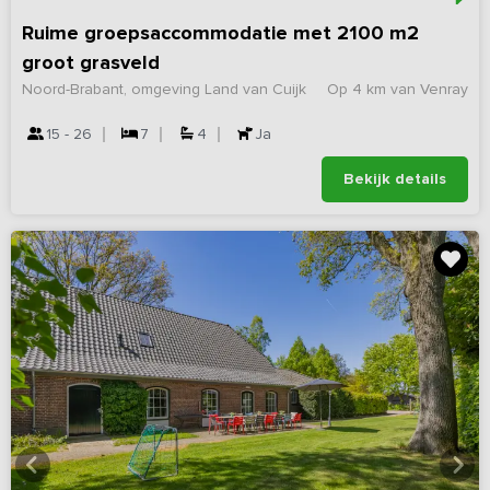
Ruime groepsaccommodatie met 2100 m2
groot grasveld
Noord-Brabant, omgeving Land van Cuijk
Op 4 km van Venray
15 - 26
7
4
Ja
Bekijk details