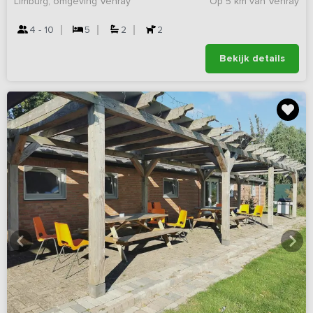
Limburg, omgeving Venray
Op 5 km van Venray
4 - 10
5
2
2
Bekijk details