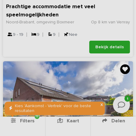
Prachtige accommodatie met veel
speelmogelijkheden
Noord-Brabant, omgeving Boxmeer
Op 8 km van Venray
9 - 19
9
9
Nee
Bekijk details
1
X
Kies 'Aankomst - Vertrek' voor de beste
resultaten
1
Filters
Kaart
Delen