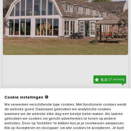
9,0
(21 reviews)
Groot vakantiehuis met thuisbioscoop,
Cookie instellingen 🍪
speeltuin en terras
We verwerken verschillende type cookies. Met functionele cookies werkt
Limburg, omgeving Venray
Op 5 km van Venray
de website goed. Daarnaast gebruiken we analytische cookies
waarmee we de website elke dag een beetje beter maken. Als laatste
gebruiken we cookies om gericht advertenties te tonen op andere
12 - 35
12
12
2
websites. Door op 'Instellen' te klikken kun je je voorkeuren aanpassen.
Klik op 'Accepteren en doorgaan' om alle cookies te accepteren. Je kunt