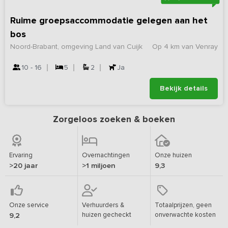
Ruime groepsaccommodatie gelegen aan het
bos
Noord-Brabant, omgeving Land van Cuijk
Op 4 km van Venray
10 - 16
5
2
Ja
Bekijk details
Zorgeloos zoeken & boeken
Ervaring
Overnachtingen
Onze huizen
>20 jaar
>1 miljoen
9,3
Onze service
Verhuurders &
Totaalprijzen, geen
huizen gecheckt
onverwachte kosten
9,2