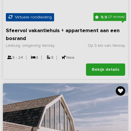
9,9
Virtuele rondleiding
(21 reviews)
Sfeervol vakantiehuis + appartement aan een
bosrand
Limburg, omgeving Venray
Op 5 km van Venray
8 - 24
8
8
Nee
Bekijk details