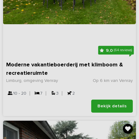
9,0
(64 reviews)
Moderne vakantieboerderij met klimboom &
recreatieruimte
Limburg, omgeving Venray
Op 6 km van Venray
10 - 20
7
3
2
Bekijk details