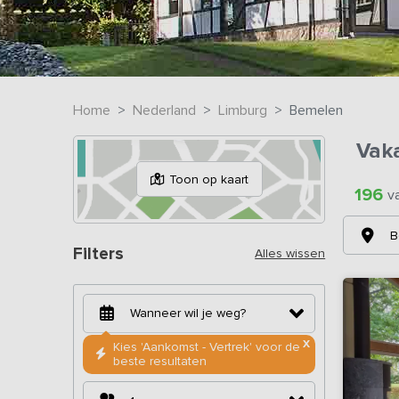
Home
Nederland
Limburg
Bemelen
Vak
Toon op kaart
196
v
B
Filters
Alles wissen
X
Kies 'Aankomst - Vertrek' voor de
beste resultaten