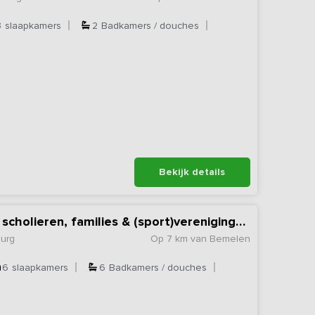
3
slaapkamers
2
Badkamers / douches
Bekijk details
Accommodatie voor scholieren, families & (sport)verenigingen
burg
Op 7 km van Bemelen
6
slaapkamers
6
Badkamers / douches