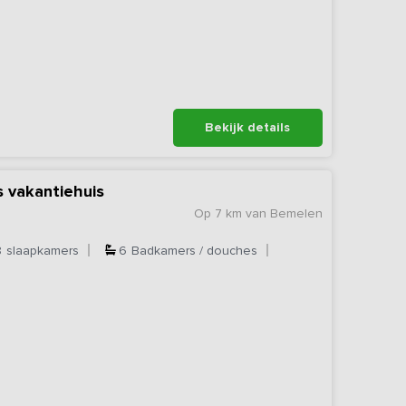
Bekijk details
 vakantiehuis
Op 7 km van Bemelen
8
slaapkamers
6
Badkamers / douches