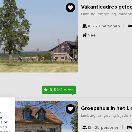
Limburg, omgeving Valken
10 - 20
personen
Nee
9,5
(52 reviews)
Groepshuis in het L
e
Limburg, omgeving Eijsden
de
es om
ikken
12 - 25
personen
cookies