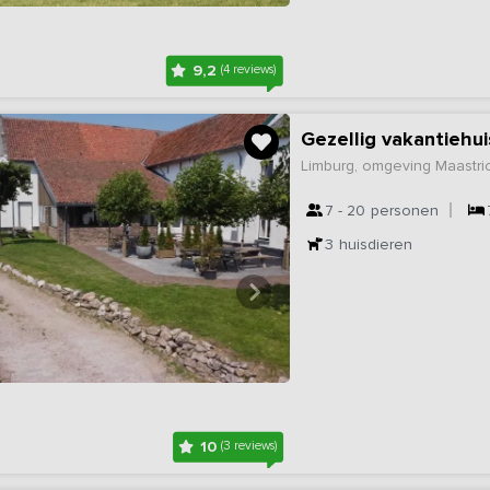
9,2
(4 reviews)
Gezellig vakantiehu
Limburg, omgeving Maastri
7 - 20
personen
3
huisdieren
10
(3 reviews)