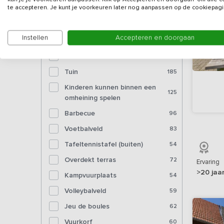
Bioscoop
te accepteren. Je kunt je voorkeuren later nog aanpassen op de cookiepagi
Voorzieningen (buiten)
Instellen
Accepteren en doorgaan
Tuinmeubelen
190
Tuin
185
Kinderen kunnen binnen een
125
omheining spelen
Barbecue
96
Voetbalveld
83
Tafeltennistafel (buiten)
54
Overdekt terras
72
Ervaring
>20 jaa
Kampvuurplaats
54
Volleybalveld
59
Jeu de boules
62
Vuurkorf
60