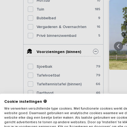
Hottub
10
Tuin
185
Bubbelbad
9
Vergaderen & Overnachten
16
Privé binnenzwembad
5
Voorzieningen (binnen)
Sjoelbak
79
Tafelvoetbal
79
Tafeltennistafel (binnen)
66
Dartbord
46
Cookie instellingen 🍪
Pooltafel
42
We verwerken verschillende type cookies. Met functionele cookies werkt d
Biljart
30
website goed. Daarnaast gebruiken we analytische cookies waarmee we 
website elke dag een beetje beter maken. Als laatste gebruiken we cooki
Fitnessapparatuur
9
gericht advertenties te tonen op andere websites. Door op 'Instellen' te kl
kun je je voorkeuren aanpassen. Klik op 'Accepteren en doorgaan' om alle 