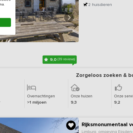
2
huisdieren
na.
9,0
(39 reviews)
Zorgeloos zoeken & b
Overnachtingen
Onze huizen
Onze serv
r
>1 miljoen
9,3
9,2
Rijksmonumentaal ve
Limburg, omgeving Eijsden