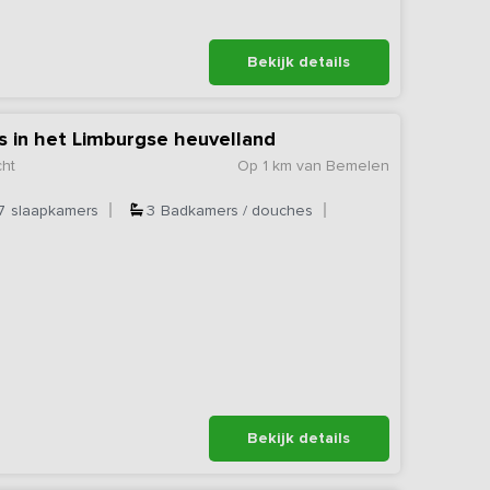
Bekijk details
is in het Limburgse heuvelland
cht
Op 1 km van Bemelen
7
slaapkamers
3
Badkamers / douches
Bekijk details