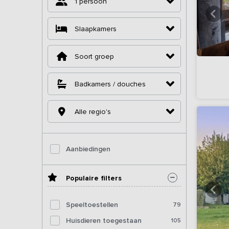
1 persoon
Slaapkamers
Soort groep
Badkamers / douches
Alle regio's
Aanbiedingen
Populaire filters
Speeltoestellen
79
Huisdieren toegestaan
105