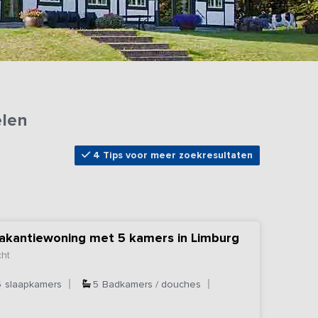
elen
4 Tips voor meer zoekresultaten
vakantiewoning met 5 kamers in Limburg
cht
5
slaapkamers
5
Badkamers / douches