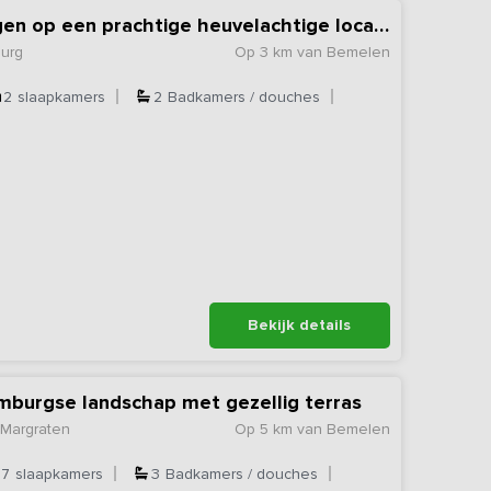
Vakantieadres gelegen op een prachtige heuvelachtige locatie
burg
Op 3 km van Bemelen
2
slaapkamers
2
Badkamers / douches
Bekijk details
imburgse landschap met gezellig terras
-Margraten
Op 5 km van Bemelen
7
slaapkamers
3
Badkamers / douches