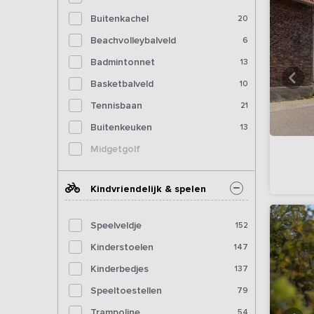
Buitenkachel
20
Beachvolleybalveld
6
Badmintonnet
13
Basketbalveld
10
Tennisbaan
21
Buitenkeuken
13
Midgetgolf
Kindvriendelijk & spelen
Speelveldje
152
Kinderstoelen
147
Kinderbedjes
137
Speeltoestellen
79
Trampoline
54