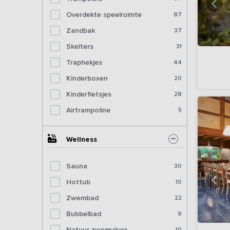
Overdekte speelruimte
87
Zandbak
37
Skelters
31
Traphekjes
44
Kinderboxen
20
Kinderfietsjes
28
Airtrampoline
5
Wellness
Sauna
30
Hottub
10
Zwembad
22
Bubbelbad
9
Natuur zwemvijver
10