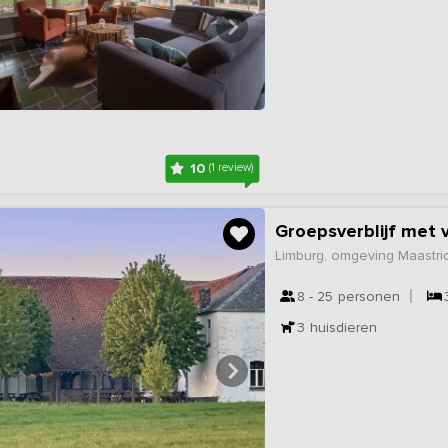
10
(1 review)
Groepsverblijf met v
Limburg, omgeving Maastri
8 - 25
personen
3
huisdieren