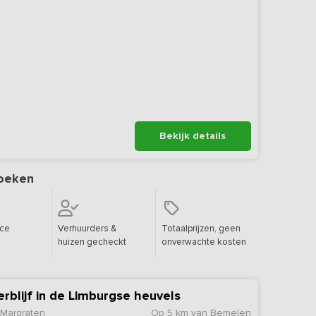
Bekijk details
oeken
ice
Verhuurders &
Totaalprijzen, geen
huizen gecheckt
onverwachte kosten
rblijf in de Limburgse heuvels
-Margraten
Op 5 km van Bemelen