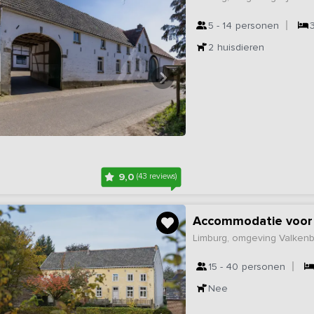
5 - 14
personen
2
huisdieren
9,0
(43 reviews)
Limburg, omgeving Valken
15 - 40
personen
Nee