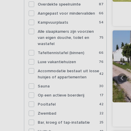
Overdekte speelruimte
87
Aangepast voor mindervaliden
66
Kampvuurplaats
54
Alle slaapkamers zijn voorzien
van eigen douche, toilet en
75
wastafel
Tafeltennistafel (binnen)
66
Luxe vakantiehuizen
76
Accommodatie bestaat uit losse
42
huisjes of appartementen
Sauna
30
Op een actieve boerderij
17
Pooltafel
42
Zwembad
22
Bar, kroeg of tap-installatie
25