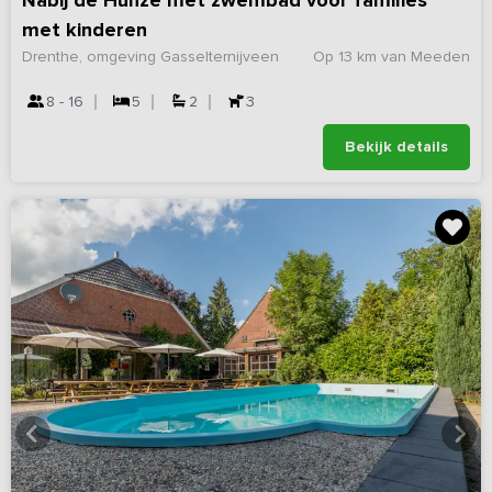
Nabij de Hunze met zwembad voor families
met kinderen
Drenthe, omgeving Gasselternijveen
Op 13 km van Meeden
8 - 16
5
2
3
Bekijk details