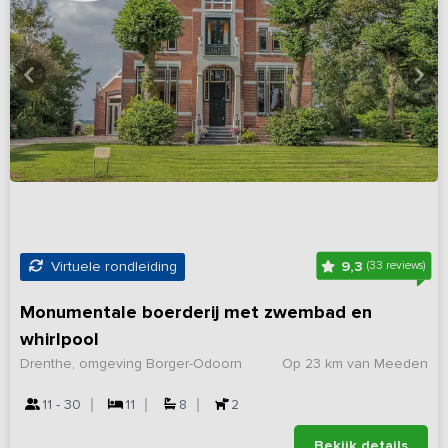
9,3
Virtuele rondleiding
(33 reviews)
Monumentale boerderij met zwembad en
whirlpool
Drenthe, omgeving Borger-Odoorn
Op 23 km van Meeden
11 - 30
11
8
2
Bekijk details