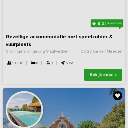
9,0
(34 reviews)
Gezellige accommodatie met speelzolder &
vuurplaats
Groningen, omgeving Vlagtwedde
Op 23 km van Meeden
10 - 16
8
3
Nee
Bekijk details