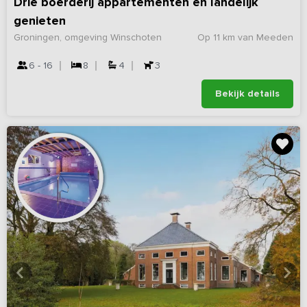
Drie boerderij appartementen en landelijk
genieten
Groningen, omgeving Winschoten
Op 11 km van Meeden
6 - 16
8
4
3
Bekijk details