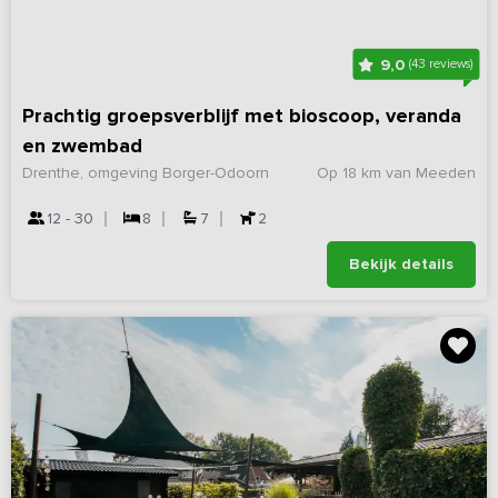
9,0
(43 reviews)
Prachtig groepsverblijf met bioscoop, veranda
en zwembad
Drenthe, omgeving Borger-Odoorn
Op 18 km van Meeden
12 - 30
8
7
2
Bekijk details