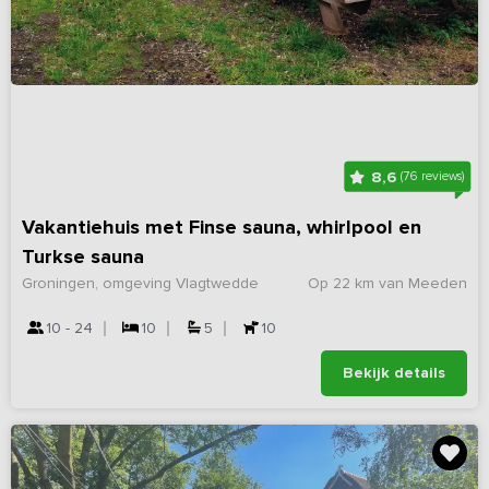
8,6
(76 reviews)
Vakantiehuis met Finse sauna, whirlpool en
Turkse sauna
Groningen, omgeving Vlagtwedde
Op 22 km van Meeden
10 - 24
10
5
10
Bekijk details