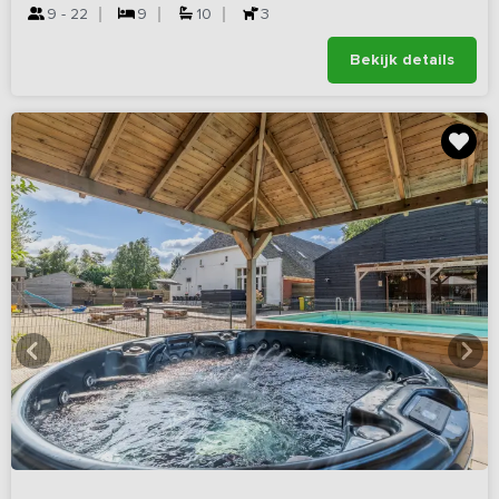
9 - 22
9
10
3
Bekijk details