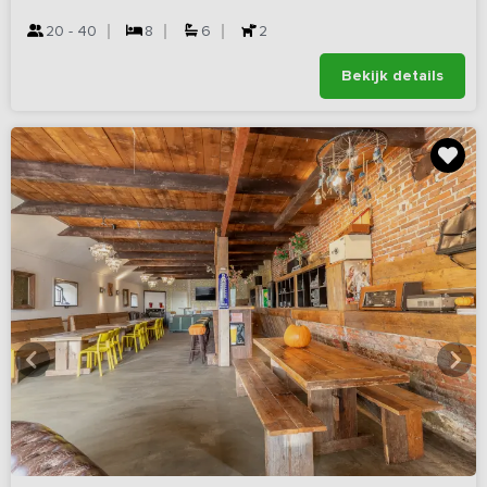
20 - 40
8
6
2
Bekijk details