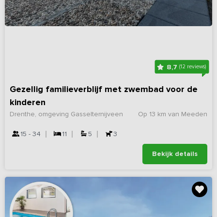
8,7
(12 reviews)
Gezellig familieverblijf met zwembad voor de
kinderen
Drenthe, omgeving Gasselternijveen
Op 13 km van Meeden
15 - 34
11
5
3
Bekijk details