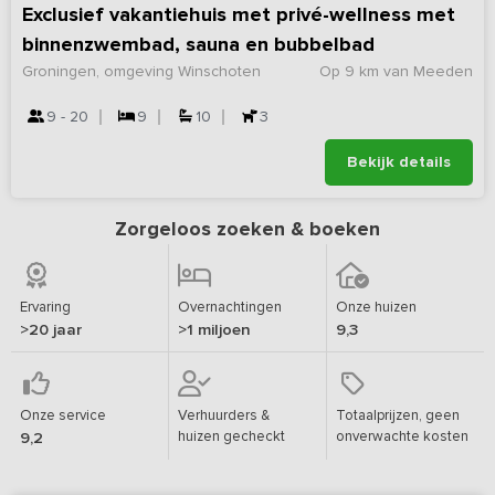
Exclusief vakantiehuis met privé-wellness met
binnenzwembad, sauna en bubbelbad
Groningen, omgeving Winschoten
Op 9 km van Meeden
9 - 20
9
10
3
Bekijk details
Zorgeloos zoeken & boeken
Ervaring
Overnachtingen
Onze huizen
>20 jaar
>1 miljoen
9,3
Onze service
Verhuurders &
Totaalprijzen, geen
huizen gecheckt
onverwachte kosten
9,2