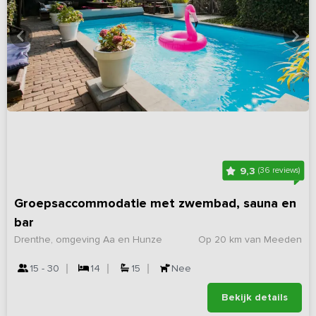
9,3
(36 reviews)
Groepsaccommodatie met zwembad, sauna en
bar
Drenthe, omgeving Aa en Hunze
Op 20 km van Meeden
15 - 30
14
15
Nee
Bekijk details