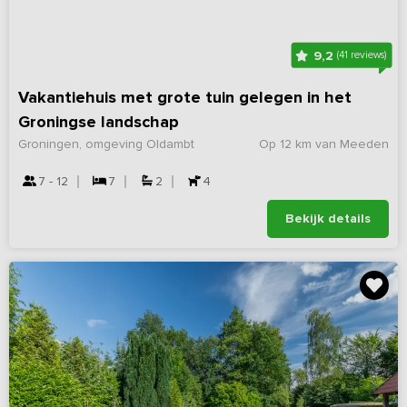
9,2
(41 reviews)
Vakantiehuis met grote tuin gelegen in het
Groningse landschap
Groningen, omgeving Oldambt
Op 12 km van Meeden
7 - 12
7
2
4
Bekijk details