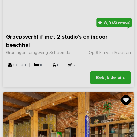
8,9
(32 reviews)
Groepsverblijf met 2 studio's en indoor
beachhal
Groningen, omgeving Scheemda
Op 8 km van Meeden
10 - 48
10
8
2
Bekijk details