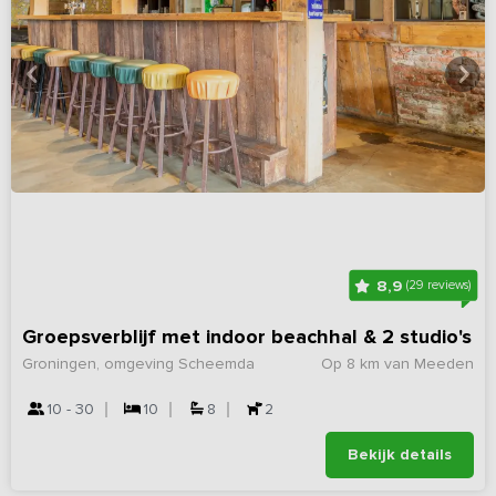
8,9
(29 reviews)
Groepsverblijf met indoor beachhal & 2 studio's
Groningen, omgeving Scheemda
Op 8 km van Meeden
10 - 30
10
8
2
Bekijk details