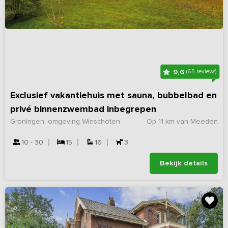
9,6
(65 reviews)
Exclusief vakantiehuis met sauna, bubbelbad en
privé binnenzwembad inbegrepen
Groningen, omgeving Winschoten
Op 11 km van Meeden
10 - 30
15
16
3
Bekijk details