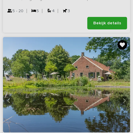
5 - 20
5
4
3
Bekijk details