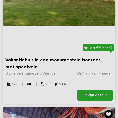
9,4
(86 reviews)
Vakantiehuis in een monumentale boerderij
met speelveld
Groningen, omgeving Veendam
Op 1 km van Meeden
3 - 12
3
2
Nee
Bekijk details