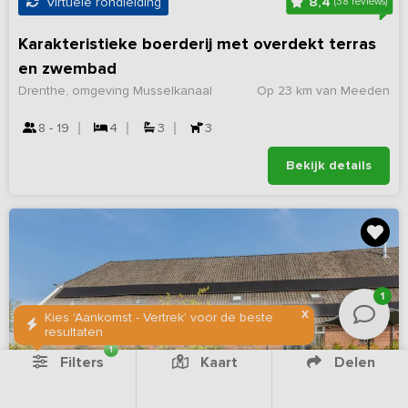
8,4
Virtuele rondleiding
(38 reviews)
Karakteristieke boerderij met overdekt terras
en zwembad
Drenthe, omgeving Musselkanaal
Op 23 km van Meeden
8 - 19
4
3
3
Bekijk details
1
X
Kies 'Aankomst - Vertrek' voor de beste
resultaten
1
Filters
Kaart
Delen