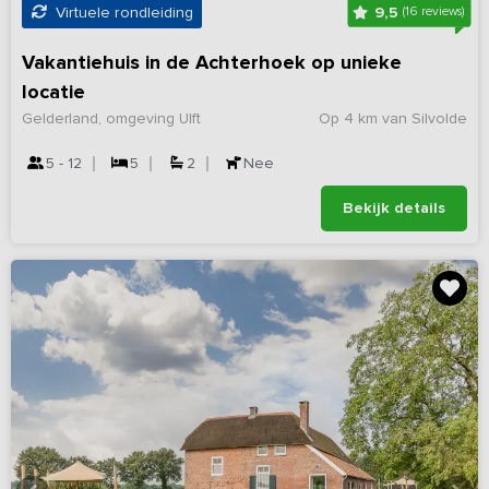
9,5
Virtuele rondleiding
(16 reviews)
Vakantiehuis in de Achterhoek op unieke
locatie
Gelderland, omgeving Ulft
Op 4 km van Silvolde
5 - 12
5
2
Nee
Bekijk details