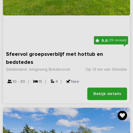
9,6
(39 reviews)
Sfeervol groepsverblijf met hottub en
bedstedes
Gelderland, omgeving Bredevoort
Op 13 km van Silvolde
10 - 30
15
4
Nee
Bekijk details