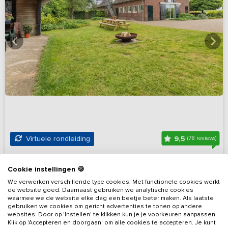
9,5
Virtuele rondleiding
(78 reviews)
Ruime groepsaccommodatie met sauna en
Cookie instellingen 🍪
speelschuur
We verwerken verschillende type cookies. Met functionele cookies werkt
Gelderland, omgeving Aalten
Op 8 km van Silvolde
de website goed. Daarnaast gebruiken we analytische cookies
waarmee we de website elke dag een beetje beter maken. Als laatste
gebruiken we cookies om gericht advertenties te tonen op andere
9 - 18
7
3
Nee
websites. Door op 'Instellen' te klikken kun je je voorkeuren aanpassen.
Klik op 'Accepteren en doorgaan' om alle cookies te accepteren. Je kunt