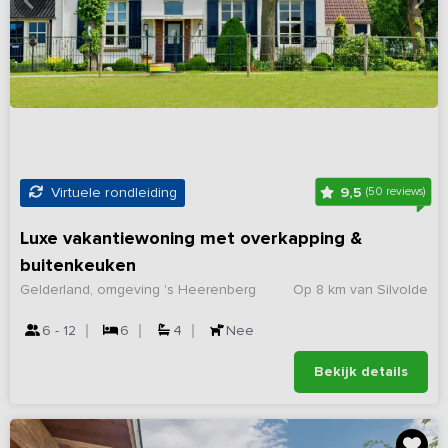
9,5
Virtuele rondleiding
(50 reviews)
Luxe vakantiewoning met overkapping &
buitenkeuken
Gelderland, omgeving 's Heerenberg
Op 8 km van Silvolde
6 - 12
6
4
Nee
Bekijk details