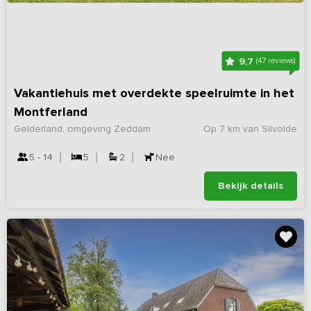
9,7
(47 reviews)
Vakantiehuis met overdekte speelruimte in het
Montferland
Gelderland, omgeving Zeddam
Op 7 km van Silvolde
5 - 14
5
2
Nee
Bekijk details