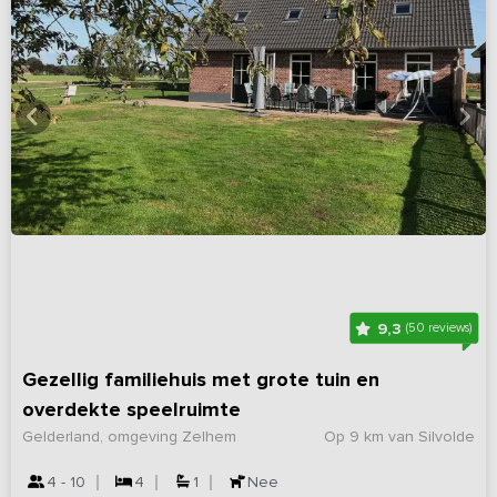
9,3
(50 reviews)
Gezellig familiehuis met grote tuin en
overdekte speelruimte
Gelderland, omgeving Zelhem
Op 9 km van Silvolde
4 - 10
4
1
Nee