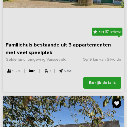
9,1
(17 reviews)
Familiehuis bestaande uit 3 appartementen
met veel speelplek
Gelderland, omgeving Varsseveld
Op 9 km van Silvolde
9 - 18
9
3
Nee
Bekijk details