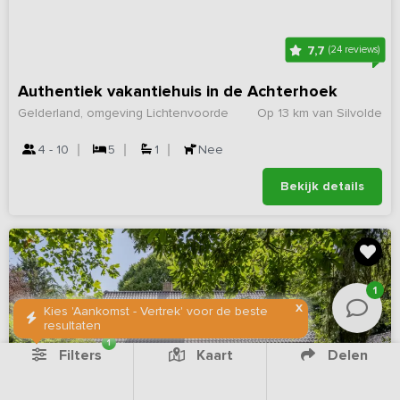
7,7
(24 reviews)
Authentiek vakantiehuis in de Achterhoek
Gelderland, omgeving Lichtenvoorde
Op 13 km van Silvolde
4 - 10
5
1
Nee
Bekijk details
1
X
Kies 'Aankomst - Vertrek' voor de beste
resultaten
1
Filters
Kaart
Delen