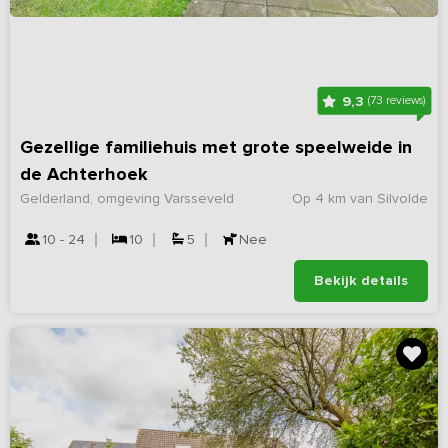
9,3
(73 reviews)
Gezellige familiehuis met grote speelweide in
de Achterhoek
Gelderland, omgeving Varsseveld
Op 4 km van Silvolde
10 - 24
10
5
Nee
Bekijk details