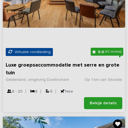
9,6
Virtuele rondleiding
(42 reviews)
Luxe groepsaccommodatie met serre en grote
tuin
Gelderland, omgeving Doetinchem
Op 1 km van Silvolde
8 - 20
8
6
Nee
Bekijk details