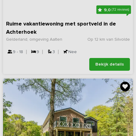
9,0
(72 reviews)
Ruime vakantiewoning met sportveld in de
Achterhoek
Gelderland, omgeving Aalten
Op 12 km van Silvolde
9 - 18
9
3
Nee
Bekijk details