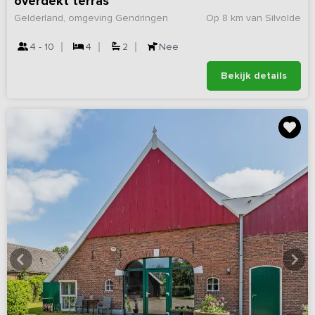
overdekt terras
Gelderland, omgeving Gendringen
Op 8 km van Silvolde
4 - 10
4
2
Nee
Bekijk details