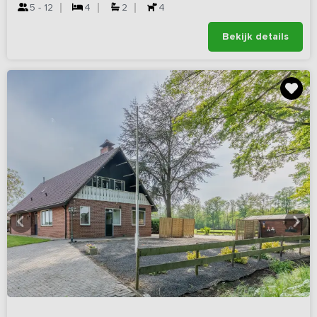
5 - 12
4
2
4
Bekijk details