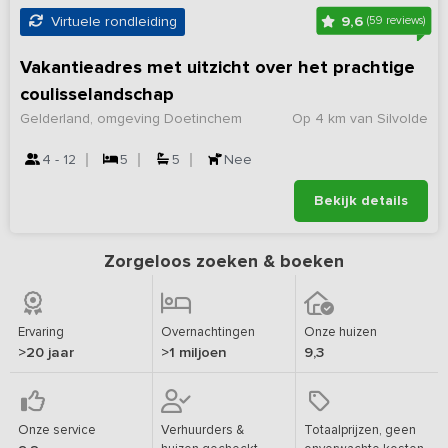
9,6
Virtuele rondleiding
(59 reviews)
Vakantieadres met uitzicht over het prachtige
coulisselandschap
Gelderland, omgeving Doetinchem
Op 4 km van Silvolde
4 - 12
5
5
Nee
Bekijk details
Zorgeloos zoeken & boeken
Ervaring
Overnachtingen
Onze huizen
>20 jaar
>1 miljoen
9,3
Onze service
Verhuurders &
Totaalprijzen, geen