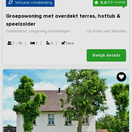
9,6
Virtuele rondleiding
(68 reviews)
Groepswoning met overdekt terras, hottub &
speelzolder
Gelderland, omgeving Gendringen
Op 8 km van Silvolde
7 - 16
7
3
Nee
Bekijk details