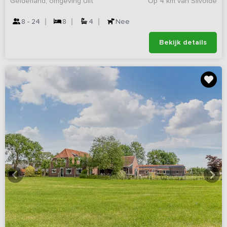
Gelderland, omgeving Ulft
Op 4 km van Silvolde
8 - 24
8
4
Nee
Bekijk details