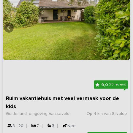
9,0
(70 reviews)
Ruim vakantiehuis met veel vermaak voor de
kids
Gelderland, omgeving Varsseveld
Op 4 km van Silvolde
8 - 20
7
3
Nee