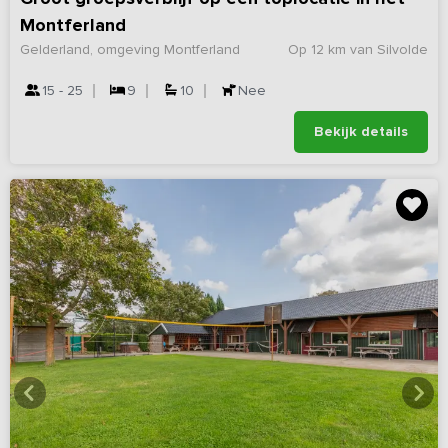
Montferland
Gelderland, omgeving Montferland
Op 12 km van Silvolde
15 - 25
9
10
Nee
Bekijk details