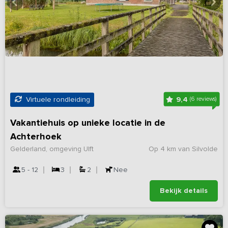
9,4
Virtuele rondleiding
(6 reviews)
Vakantiehuis op unieke locatie in de
Achterhoek
Gelderland, omgeving Ulft
Op 4 km van Silvolde
5 - 12
3
2
Nee
Bekijk details