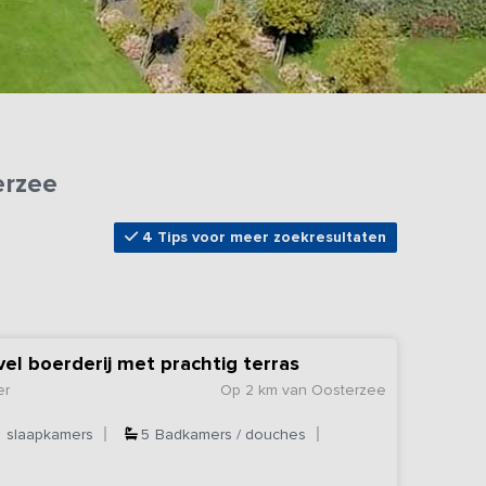
erzee
4 Tips voor meer zoekresultaten
el boerderij met prachtig terras
er
Op 2 km van Oosterzee
5
slaapkamers
5
Badkamers / douches