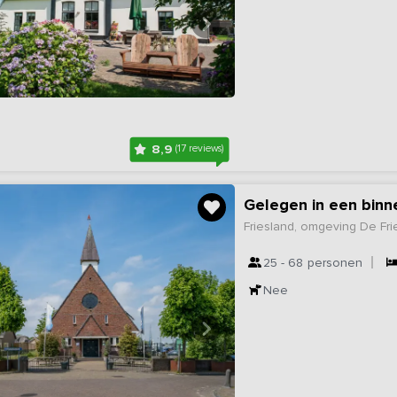
8,9
(17 reviews)
Gelegen in een binn
Friesland, omgeving De Fr
25 - 68
personen
Nee