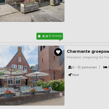
8,6
(8 reviews)
Charmante groepswo
Friesland, omgeving De Fr
6 - 13
personen
Nee