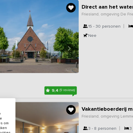
Direct aan het wate
Friesland, omgeving De Fr
15 - 30
personen
Nee
9,4
(9 reviews)
Vakantieboerderij m
e
Friesland, omgeving Lemm
de
es om
ikken
3 - 8
personen
3
cookies