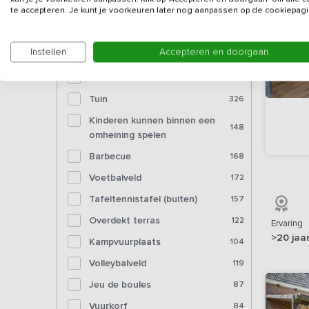
Bioscoop
7
te accepteren. Je kunt je voorkeuren later nog aanpassen op de cookiepagi
Voorzieningen (buiten)
Instellen
Accepteren en doorgaan
Tuinmeubelen
342
Tuin
326
Kinderen kunnen binnen een
148
omheining spelen
Barbecue
168
Voetbalveld
172
Tafeltennistafel (buiten)
157
Overdekt terras
122
Ervaring
>20 jaa
Kampvuurplaats
104
Volleybalveld
119
Jeu de boules
87
Vuurkorf
84