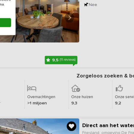
Nee
na.
9,5
(11 reviews)
Zorgeloos zoeken & b
Overnachtingen
Onze huizen
Onze serv
r
>1 miljoen
9,3
9,2
Direct aan het wate
Friesland, omgeving De Fr