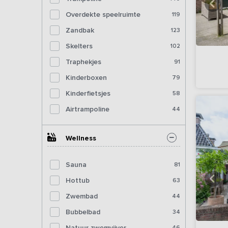
Overdekte speelruimte
119
Zandbak
123
Skelters
102
Traphekjes
91
Kinderboxen
79
Kinderfietsjes
58
Airtrampoline
44
Wellness
Sauna
81
Hottub
63
Zwembad
44
Bubbelbad
34
Natuur zwemvijver
46