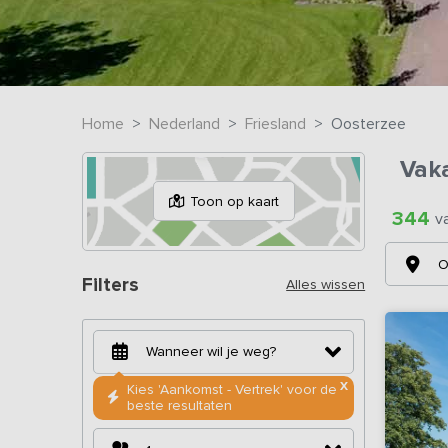
Home
Nederland
Friesland
Oosterzee
Vak
Toon op kaart
344
v
O
Filters
Alles wissen
X
Kies 'Aankomst - Vertrek' voor de
beste resultaten