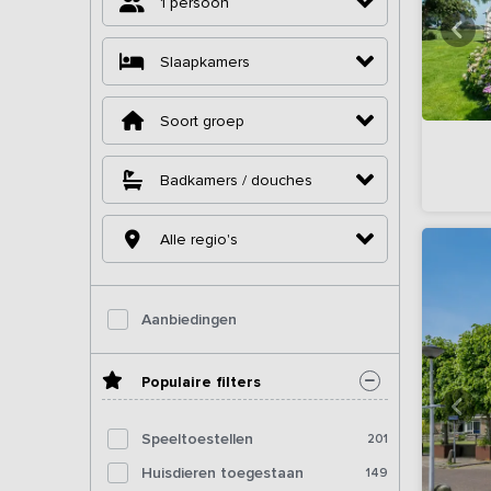
1 persoon
Slaapkamers
Soort groep
Badkamers / douches
Alle regio's
Aanbiedingen
Populaire filters
Speeltoestellen
201
Huisdieren toegestaan
149