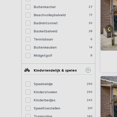
Buitenkachel
27
Beachvolleybalveld
17
Badmintonnet
20
Basketbalveld
28
Tennisbaan
6
Buitenkeuken
14
Midgetgolf
8
Kindvriendelijk & spelen
Speelveldje
293
Kinderstoelen
293
Kinderbedjes
242
Speeltoestellen
201
Trampoline
140