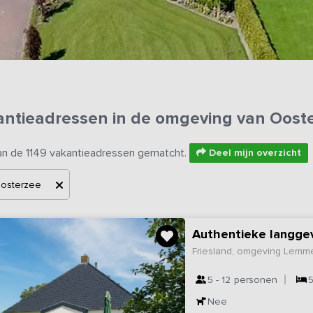
antieadressen in de omgeving van Oost
an de 1149 vakantieadressen gematcht.
Deel mijn overzicht
osterzee
Authentieke langgev
Friesland, omgeving Lemm
5 - 12
personen
Nee