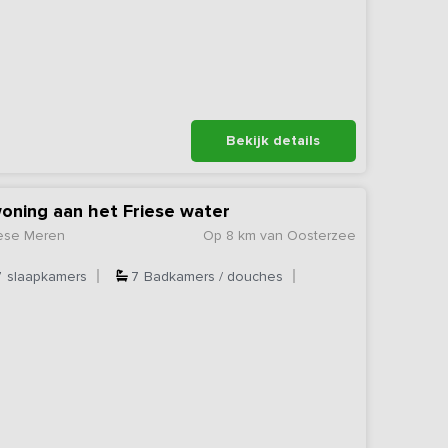
Bekijk details
ning aan het Friese water
iese Meren
Op 8 km van Oosterzee
7
slaapkamers
7
Badkamers / douches