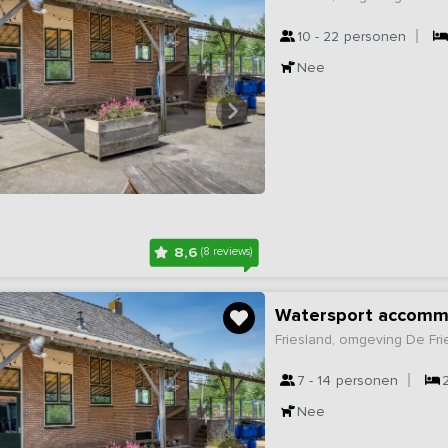
10 - 22
personen
Nee
8,6
(8 reviews)
Watersport accommo
Friesland, omgeving De Fr
7 - 14
personen
Nee