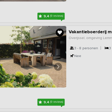
9,4
(9 reviews)
Vakantieboerderij m
Overijssel, omgeving Lem
3 - 8
personen
3
Nee
9,4
(9 reviews)