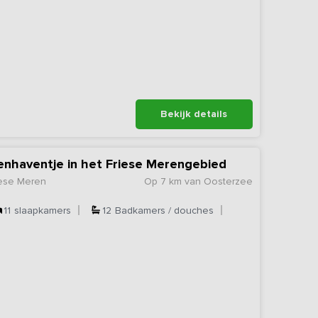
Bekijk details
enhaventje in het Friese Merengebied
iese Meren
Op 7 km van Oosterzee
11
slaapkamers
12
Badkamers / douches