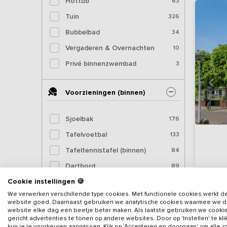
Hottub
63
Tuin
326
Bubbelbad
34
Vergaderen & Overnachten
10
Privé binnenzwembad
3
Voorzieningen (binnen)
Sjoelbak
176
Tafelvoetbal
133
Tafeltennistafel (binnen)
84
Dartbord
89
Cookie instellingen 🍪
Pooltafel
41
We verwerken verschillende type cookies. Met functionele cookies werkt d
Biljart
17
website goed. Daarnaast gebruiken we analytische cookies waarmee we 
website elke dag een beetje beter maken. Als laatste gebruiken we cooki
Fitnessapparatuur
12
gericht advertenties te tonen op andere websites. Door op 'Instellen' te kl
kun je je voorkeuren aanpassen. Klik op 'Accepteren en doorgaan' om alle 