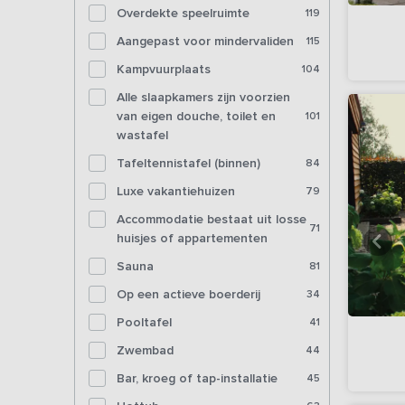
Overdekte speelruimte
119
Aangepast voor mindervaliden
115
Kampvuurplaats
104
Alle slaapkamers zijn voorzien
van eigen douche, toilet en
101
wastafel
Tafeltennistafel (binnen)
84
Luxe vakantiehuizen
79
Accommodatie bestaat uit losse
71
huisjes of appartementen
Sauna
81
Op een actieve boerderij
34
Pooltafel
41
Zwembad
44
Bar, kroeg of tap-installatie
45