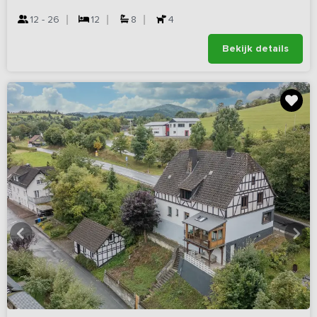
12 - 26
12
8
4
Bekijk details