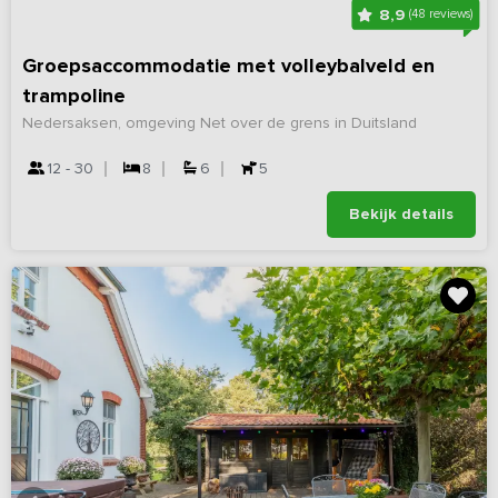
8,9
(48 reviews)
Groepsaccommodatie met volleybalveld en
trampoline
Nedersaksen, omgeving Net over de grens in Duitsland
12 - 30
8
6
5
Bekijk details