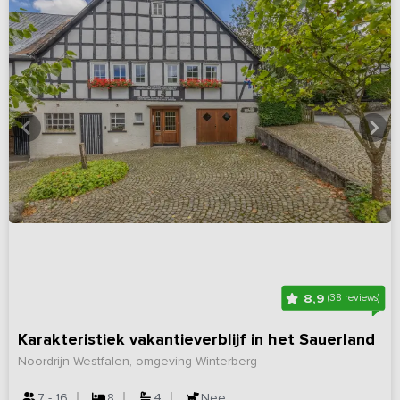
8,9
(38 reviews)
Karakteristiek vakantieverblijf in het Sauerland
Noordrijn-Westfalen, omgeving Winterberg
7 - 16
8
4
Nee