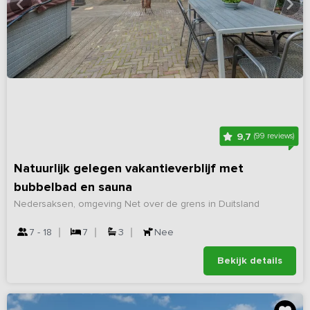
9,7
(99 reviews)
Natuurlijk gelegen vakantieverblijf met
bubbelbad en sauna
Nedersaksen, omgeving Net over de grens in Duitsland
7 - 18
7
3
Nee
Bekijk details