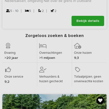
Nedersaksen, omgeving Net over de grens in Duitsland
5 - 10
5
2
2
Bekijk details
Zorgeloos zoeken & boeken
Ervaring
Overnachtingen
Onze huizen
>20 jaar
>1 miljoen
9,3
Onze service
Verhuurders &
Totaalprijzen, geen
huizen gecheckt
onverwachte kosten
9,2