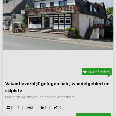
8,4
(47 reviews)
Vakantieverblijf gelegen nabij wandelgebied en
skipiste
Noordrijn-Westfalen, omgeving Winterberg
8 - 16
8
5
10