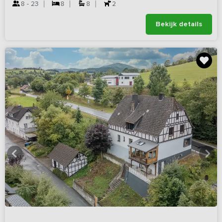
8 - 23
8
8
2
Bekijk details