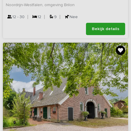
Noordrijn-Westfalen, omgeving Brilon
12 - 30
12
9
Nee
Bekijk details