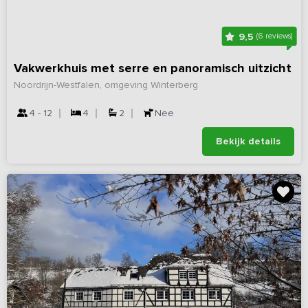
9,5
(6 reviews)
Vakwerkhuis met serre en panoramisch uitzicht
Noordrijn-Westfalen, omgeving Winterberg
4 - 12
4
2
Nee
Bekijk details