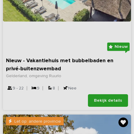
Nieuw
Nieuw - Vakantiehuis met bubbelbaden en
privé-buitenzwembad
Gelderland, omgeving Ruurlo
9 - 22
9
8
Nee
Bekijk details
Let op: andere provincie