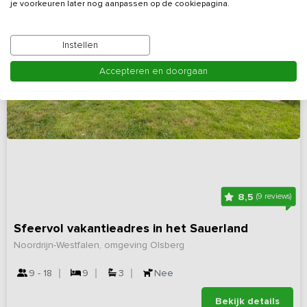
je voorkeuren later nog aanpassen op de cookiepagina.
Instellen
Accepteren en doorgaan
8,5
(9 reviews)
Sfeervol vakantieadres in het Sauerland
Noordrijn-Westfalen, omgeving Olsberg
9 - 18
9
3
Nee
Bekijk details