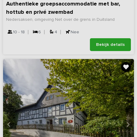
Authentieke groepsaccommodatie met bar,
hottub en privé zwembad
Nedersaksen, omgeving Net over de grens in Duitsland
10 - 18
6
4
Nee
Bekijk details