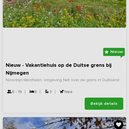
Nieuw
Nieuw - Vakantiehuis op de Duitse grens bij
Nijmegen
Noordrijn-Westfalen, omgeving Net over de grens in Duitsland
8 - 19
8
3
Nee
Bekijk details