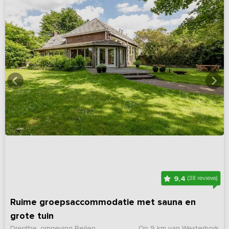
9,4
(38 reviews)
Ruime groepsaccommodatie met sauna en
grote tuin
Drenthe, omgeving Beilen
Op 9 km van Westerbork