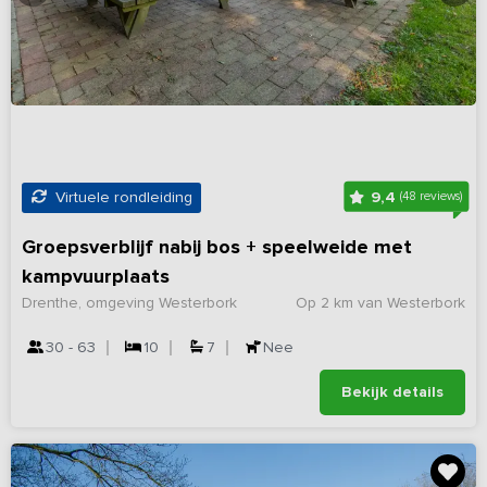
9,4
Virtuele rondleiding
(48 reviews)
Groepsverblijf nabij bos + speelweide met
kampvuurplaats
Drenthe, omgeving Westerbork
Op 2 km van Westerbork
30 - 63
10
7
Nee
Bekijk details