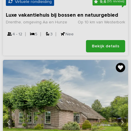
9,6
Virtuele rondleiding
(95 reviews)
Luxe vakantiehuis bij bossen en natuurgebied
Drenthe, omgeving Aa en Hunze
Op 10 km van Westerbork
4 - 12
5
3
Nee
Bekijk details