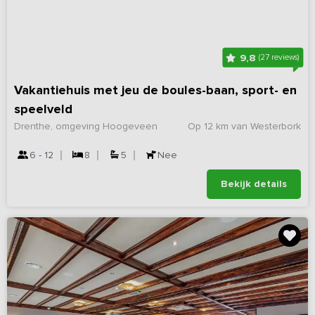
9,8
(27 reviews)
Vakantiehuis met jeu de boules-baan, sport- en
speelveld
Drenthe, omgeving Hoogeveen
Op 12 km van Westerbork
6 - 12
8
5
Nee
Bekijk details