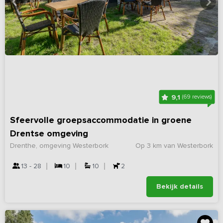
9,1
(69 reviews)
Sfeervolle groepsaccommodatie in groene
Drentse omgeving
Drenthe, omgeving Westerbork
Op 3 km van Westerbork
13 - 28
10
10
2
Bekijk details