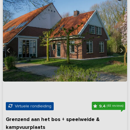
9,4
Virtuele rondleiding
(48 reviews)
Grenzend aan het bos + speelweide &
kampvuurplaats