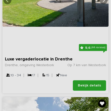
9,6
(44 reviews)
Luxe vergaderlocatie in Drenthe
Drenthe, omgeving Westerbork
Op 7 km van Westerbork
10 - 34
17
15
Nee
Bekijk details