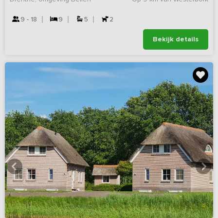
9 - 18
9
5
2
Bekijk details