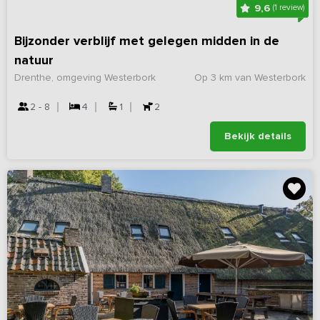
9,6
(1 review)
Bijzonder verblijf met gelegen midden in de
natuur
Drenthe, omgeving Westerbork
Op 3 km van Westerbork
2 - 8
4
1
2
Bekijk details