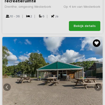
recreatieruimte
Drenthe, omgeving Westerbork
Op 4 km van Westerbork
10 - 36
2
6
Ja
Bekijk details