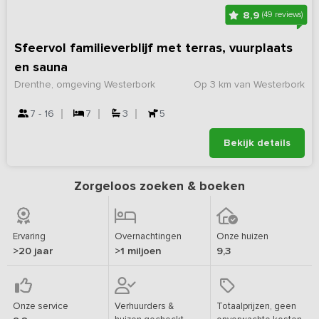
8,9
(49 reviews)
Sfeervol familieverblijf met terras, vuurplaats
en sauna
Drenthe, omgeving Westerbork
Op 3 km van Westerbork
7 - 16
7
3
5
Bekijk details
Zorgeloos zoeken & boeken
Ervaring
Overnachtingen
Onze huizen
>20 jaar
>1 miljoen
9,3
Onze service
Verhuurders &
Totaalprijzen, geen