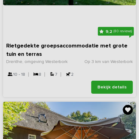
9,2
(80 reviews)
Rietgedekte groepsaccommodatie met grote
tuin en terras
Drenthe, omgeving Westerbork
Op 3 km van Westerbork
10 - 18
8
7
2
Bekijk details