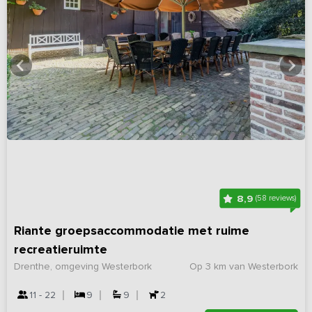
8,9
(58 reviews)
Riante groepsaccommodatie met ruime
recreatieruimte
Drenthe, omgeving Westerbork
Op 3 km van Westerbork
11 - 22
9
9
2