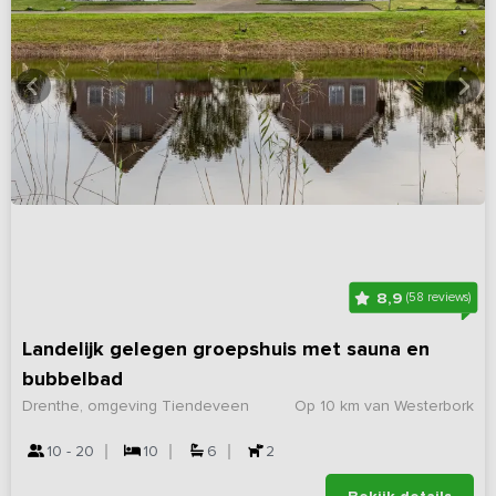
8,9
(58 reviews)
Landelijk gelegen groepshuis met sauna en
bubbelbad
Drenthe, omgeving Tiendeveen
Op 10 km van Westerbork
10 - 20
10
6
2