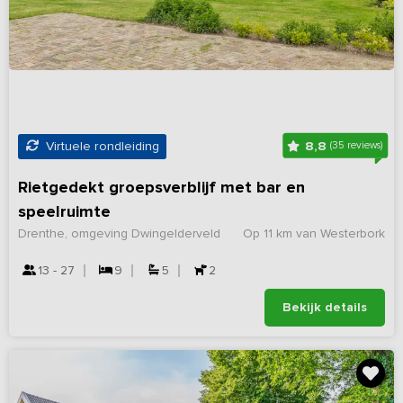
8,8
Virtuele rondleiding
(35 reviews)
Rietgedekt groepsverblijf met bar en
speelruimte
Drenthe, omgeving Dwingelderveld
Op 11 km van Westerbork
13 - 27
9
5
2
Bekijk details