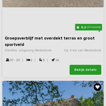
9,0
(24 reviews)
Groepsverblijf met overdekt terras en groot
sportveld
Drenthe, omgeving Westerbork
Op 4 km van Westerbork
10 - 20
2
6
Ja
Bekijk details