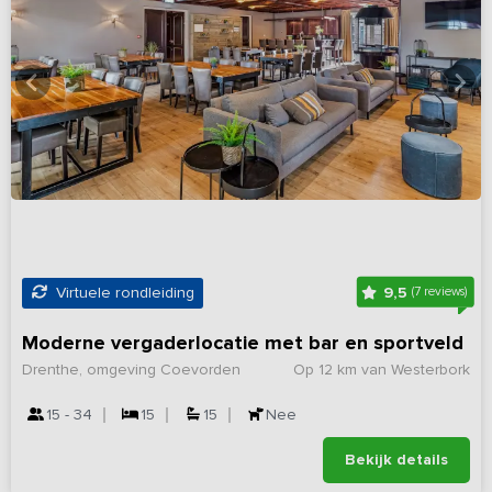
9,5
Virtuele rondleiding
(7 reviews)
Moderne vergaderlocatie met bar en sportveld
Drenthe, omgeving Coevorden
Op 12 km van Westerbork
15 - 34
15
15
Nee
Bekijk details