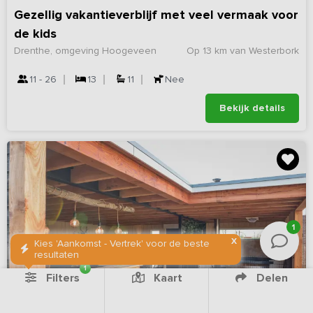
Gezellig vakantieverblijf met veel vermaak voor
de kids
Drenthe, omgeving Hoogeveen
Op 13 km van Westerbork
11 - 26
13
11
Nee
Bekijk details
1
X
Kies 'Aankomst - Vertrek' voor de beste
resultaten
1
Filters
Kaart
Delen