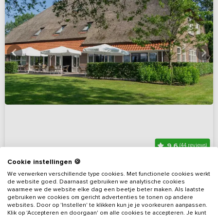
9,6
(44 reviews)
Cookie instellingen 🍪
Super de luxe groepsaccommodatie met
We verwerken verschillende type cookies. Met functionele cookies werkt
overdekt terras
de website goed. Daarnaast gebruiken we analytische cookies
waarmee we de website elke dag een beetje beter maken. Als laatste
Drenthe, omgeving Westerbork
Op 7 km van Westerbork
gebruiken we cookies om gericht advertenties te tonen op andere
websites. Door op 'Instellen' te klikken kun je je voorkeuren aanpassen.
17 - 34
17
15
Nee
Klik op 'Accepteren en doorgaan' om alle cookies te accepteren. Je kunt