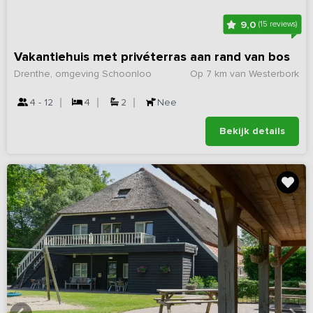
9,0
(15 reviews)
Vakantiehuis met privéterras aan rand van bos
Drenthe, omgeving Schoonloo
Op 7 km van Westerbork
4 - 12
4
2
Nee
Bekijk details