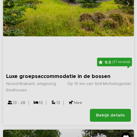
9,5
(37 reviews)
Luxe groepsaccommodatie in de bossen
Noord-Brabant, omgeving
Op 15 km van Sint-Michielsgestel
Eindhoven
13 - 28
13
13
Nee
Bekijk details