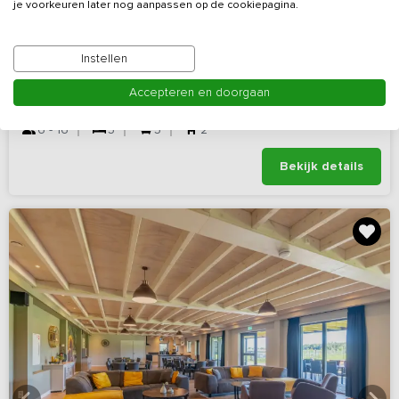
je voorkeuren later nog aanpassen op de cookiepagina.
Sfeervol vakantiehuis met hottub en omheinde
tuin
Instellen
Noord-Brabant, omgeving
Op 14 km van Sint-Michielsgestel
Accepteren en doorgaan
Uden
6 - 16
5
5
2
Bekijk details