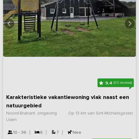
9,4
(63 reviews)
Karakteristieke vakantiewoning vlak naast een
natuurgebied
Noord-Brabant, omgeving
Op 13 km van Sint-Michielsgestel
Uden
10 - 36
6
7
Nee