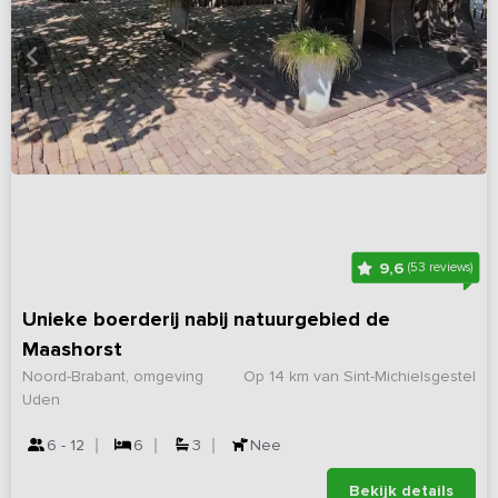
9,6
(53 reviews)
Unieke boerderij nabij natuurgebied de
Maashorst
Noord-Brabant, omgeving
Op 14 km van Sint-Michielsgestel
Uden
6 - 12
6
3
Nee
Bekijk details