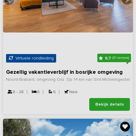
9,7
Virtuele rondleiding
(81 reviews)
Gezellig vakantieverblijf in bosrijke omgeving
Noord-Brabant, omgeving Oss
Op 14 km van Sint-Michielsgestel
8 - 28
6
6
Nee
Bekijk details