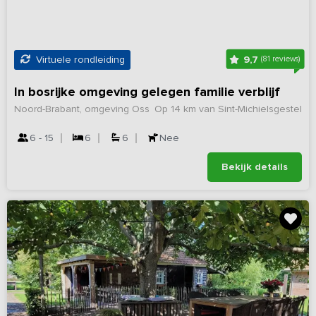
9,7
Virtuele rondleiding
(81 reviews)
In bosrijke omgeving gelegen familie verblijf
Noord-Brabant, omgeving Oss
Op 14 km van Sint-Michielsgestel
6 - 15
6
6
Nee
Bekijk details