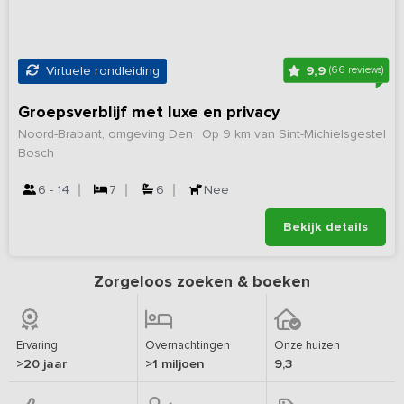
9,9
Virtuele rondleiding
(66 reviews)
Groepsverblijf met luxe en privacy
Noord-Brabant, omgeving Den
Op 9 km van Sint-Michielsgestel
Bosch
6 - 14
7
6
Nee
Bekijk details
Zorgeloos zoeken & boeken
Ervaring
Overnachtingen
Onze huizen
>20 jaar
>1 miljoen
9,3