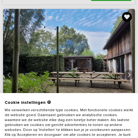
Cookie instellingen 🍪
We verwerken verschillende type cookies. Met functionele cookies werkt
de website goed. Daarnaast gebruiken we analytische cookies
waarmee we de website elke dag een beetje beter maken. Als laatste
gebruiken we cookies om gericht advertenties te tonen op andere
websites. Door op 'Instellen' te klikken kun je je voorkeuren aanpassen.
9,3
(42 reviews)
Klik op 'Accepteren en doorgaan' om alle cookies te accepteren. Je kunt