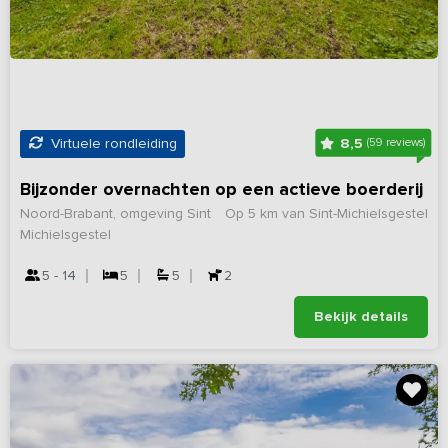
8,5
Virtuele rondleiding
(59 reviews)
Bijzonder overnachten op een actieve boerderij
Noord-Brabant, omgeving Sint
Op 5 km van Sint-Michielsgestel
Michielsgestel
5 - 14
5
5
2
Bekijk details