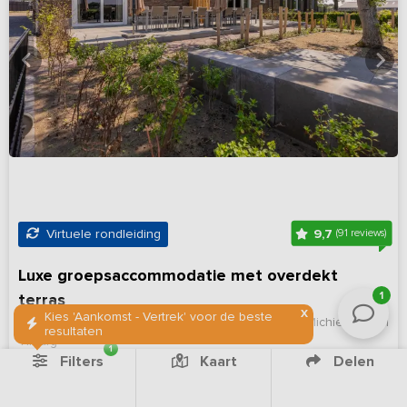
9,7
Virtuele rondleiding
(91 reviews)
Luxe groepsaccommodatie met overdekt
1
terras
X
Kies 'Aankomst - Vertrek' voor de beste
Noord-Brabant, omgeving
Op 19 km van Sint-Michielsgestel
resultaten
Tilburg
1
Filters
Kaart
Delen
11 - 22
11
11
Nee