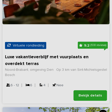
9,2
Virtuele rondleiding
(108 reviews)
Luxe vakantieverblijf met vuurplaats en
overdekt terras
Noord-Brabant, omgeving Den
Op 3 km van Sint-Michielsgestel
Bosch
6 - 12
6
4
Nee
Bekijk details