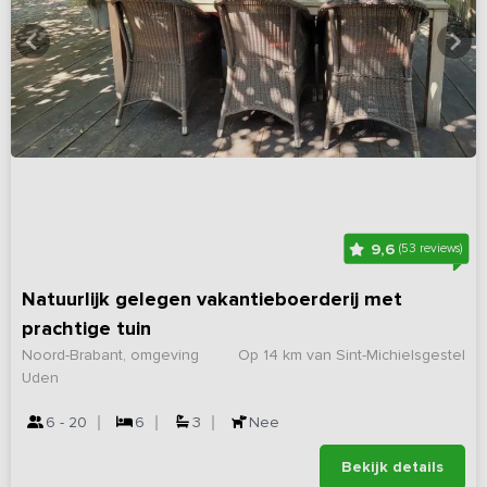
9,6
(53 reviews)
Natuurlijk gelegen vakantieboerderij met
prachtige tuin
Noord-Brabant, omgeving
Op 14 km van Sint-Michielsgestel
Uden
6 - 20
6
3
Nee
Bekijk details