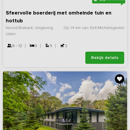
Sfeervolle boerderij met omheinde tuin en
hottub
Noord-Brabant, omgeving
Op 14 km van Sint-Michielsgestel
Uden
6 - 12
5
5
2
Bekijk details