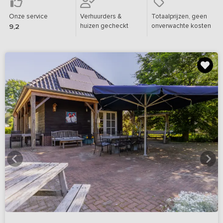
Onze service
Verhuurders &
Totaalprijzen, geen
huizen gecheckt
onverwachte kosten
9,2