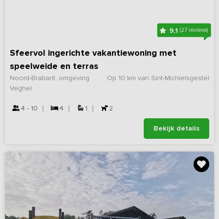
9,1
(27 reviews)
Sfeervol ingerichte vakantiewoning met
speelweide en terras
Noord-Brabant, omgeving
Op 10 km van Sint-Michielsgestel
Veghel
4 - 10
4
1
2
Bekijk details