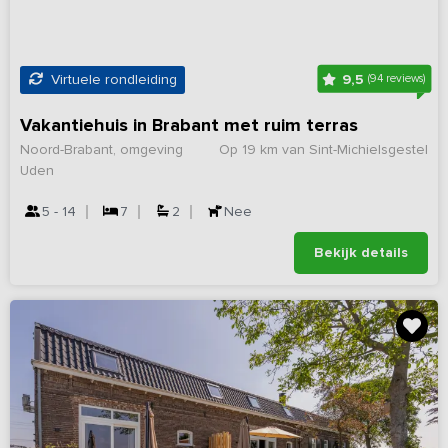
9,5
Virtuele rondleiding
(94 reviews)
Vakantiehuis in Brabant met ruim terras
Noord-Brabant, omgeving
Op 19 km van Sint-Michielsgestel
Uden
5 - 14
7
2
Nee
Bekijk details