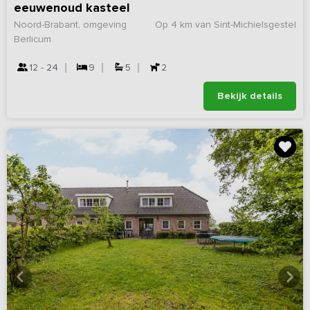
eeuwenoud kasteel
Noord-Brabant, omgeving
Op 4 km van Sint-Michielsgestel
Berlicum
12 - 24
9
5
2
Bekijk details