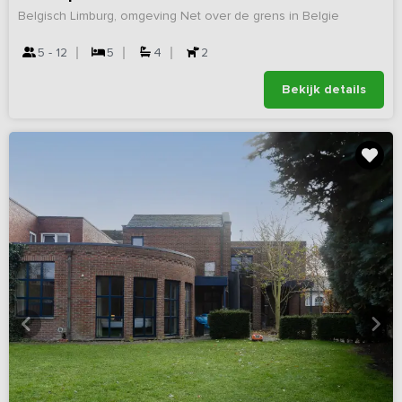
Belgisch Limburg, omgeving Net over de grens in Belgie
5 - 12
5
4
2
Bekijk details