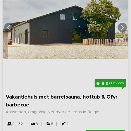
9,3
(3 reviews)
Vakantiehuis met barrelsauna, hottub & Ofyr
barbecue
Antwerpen, omgeving Net over de grens in Belgie
8 - 32
8
8
2