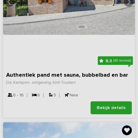
9,3
(48 reviews)
Authentiek pand met sauna, bubbelbad en bar
De Kempen, omgeving Sint-Truiden
6 - 16
6
5
Nee
Bekijk details