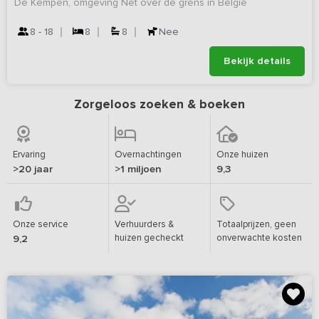
De Kempen, omgeving Net over de grens in Belgie
8 - 18
8
8
Nee
Bekijk details
Zorgeloos zoeken & boeken
Ervaring
Overnachtingen
Onze huizen
>20 jaar
>1 miljoen
9,3
Onze service
Verhuurders &
Totaalprijzen, geen
huizen gecheckt
onverwachte kosten
9,2