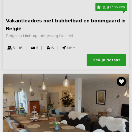
9,8
(7 reviews)
Vakantieadres met bubbelbad en boomgaard in
België
Belgisch Limburg, omgeving Hasselt
6 - 16
6
6
Nee
Bekijk details