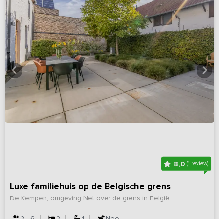
8,0
(1 review)
Luxe familiehuis op de Belgische grens
De Kempen, omgeving Net over de grens in België
2 - 6
2
1
Nee