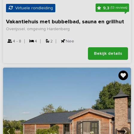
9,3
Virtuele rondleiding
(13 reviews)
Vakantiehuis met bubbelbad, sauna en grillhut
Overijssel, omgeving Hardenberg
4 - 8
4
2
Nee
Bekijk details