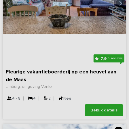
7,9
(5 reviews)
Fleurige vakantieboerderij op een heuvel aan
de Maas
Limburg, omgeving Venlo
4 - 8
4
2
Nee
Bekijk details