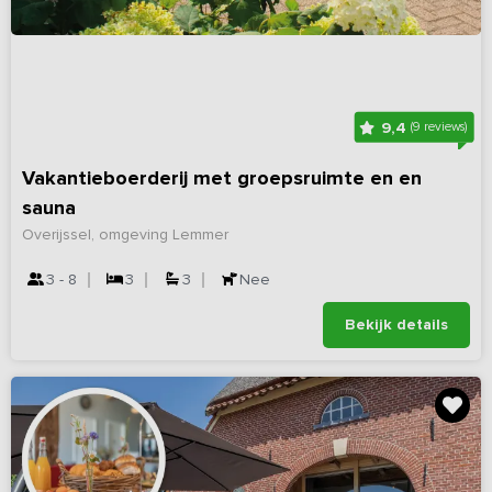
9,4
(9 reviews)
Vakantieboerderij met groepsruimte en en
sauna
Overijssel, omgeving Lemmer
3 - 8
3
3
Nee
Bekijk details