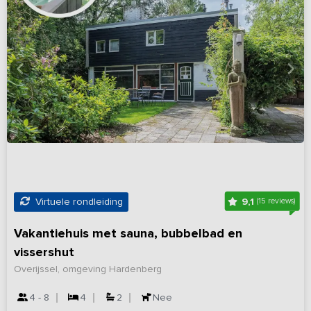
9,1
Virtuele rondleiding
(15 reviews)
Vakantiehuis met sauna, bubbelbad en
vissershut
Overijssel, omgeving Hardenberg
4 - 8
4
2
Nee