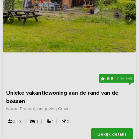
9,5
(12 reviews)
Unieke vakantiewoning aan de rand van de
bossen
Noord-Brabant, omgeving Grave
3 - 8
4
1
2
Bekijk details