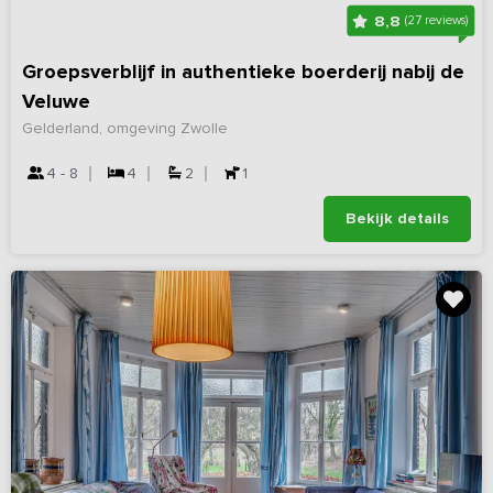
8,8
(27 reviews)
Groepsverblijf in authentieke boerderij nabij de
Veluwe
Gelderland, omgeving Zwolle
4 - 8
4
2
1
Bekijk details