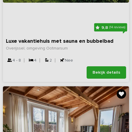
9,8
(14 reviews)
Luxe vakantiehuis met sauna en bubbelbad
Overijssel, omgeving Ootmarsum
4 - 8
4
2
Nee
Bekijk details