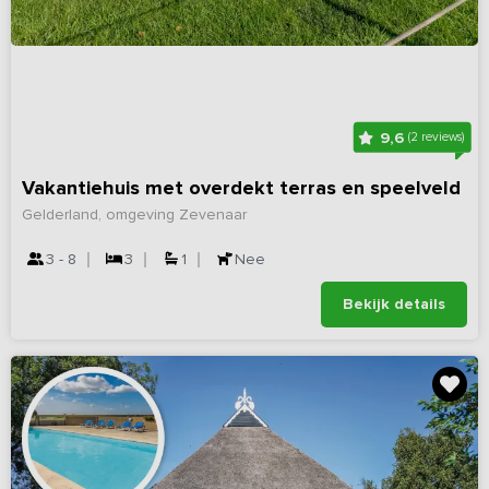
9,6
(2 reviews)
Vakantiehuis met overdekt terras en speelveld
Gelderland, omgeving Zevenaar
3 - 8
3
1
Nee
Bekijk details