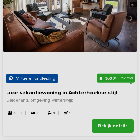
9,6
Virtuele rondleiding
(108 reviews)
Luxe vakantiewoning in Achterhoekse stijl
Gelderland, omgeving Winterswijk
4 - 8
4
4
1
Bekijk details