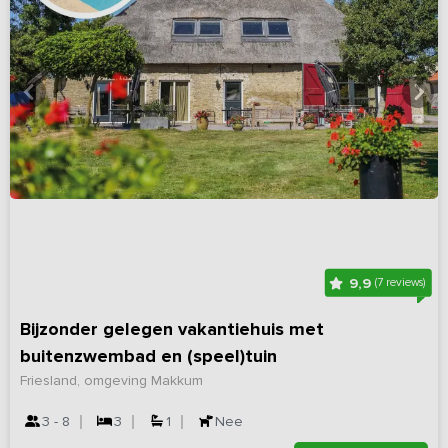
9,9
(7 reviews)
Bijzonder gelegen vakantiehuis met
buitenzwembad en (speel)tuin
Friesland, omgeving Makkum
3 - 8
3
1
Nee