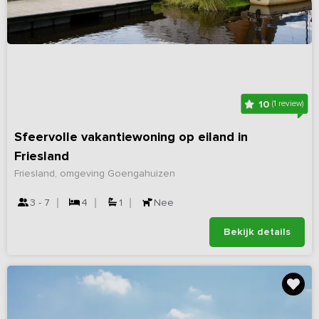
10
(1 review)
Sfeervolle vakantiewoning op eiland in
Friesland
Friesland, omgeving Goengahuizen
3 - 7
4
1
Nee
Bekijk details