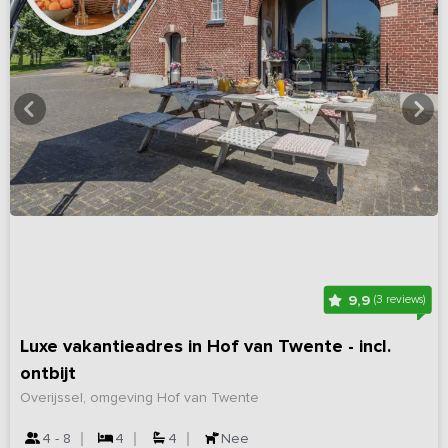
9,9
(3 reviews)
Luxe vakantieadres in Hof van Twente - incl.
ontbijt
Overijssel, omgeving Hof van Twente
4 - 8
4
4
Nee