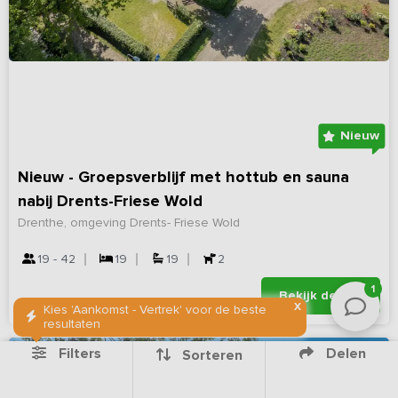
Nieuw
Nieuw - Groepsverblijf met hottub en sauna
nabij Drents-Friese Wold
Drenthe, omgeving Drents- Friese Wold
19 - 42
19
19
2
1
Bekijk details
X
Kies 'Aankomst - Vertrek' voor de beste
resultaten
Filters
Delen
Sorteren