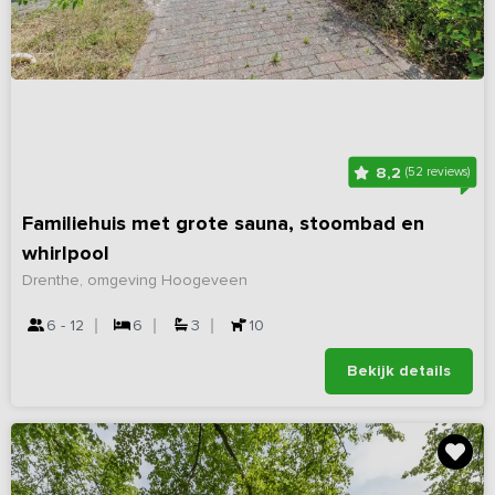
8,2
(52 reviews)
Familiehuis met grote sauna, stoombad en
whirlpool
Drenthe, omgeving Hoogeveen
6 - 12
6
3
10
Bekijk details