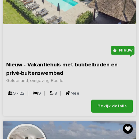
Nieuw
Nieuw - Vakantiehuis met bubbelbaden en
privé-buitenzwembad
Gelderland, omgeving Ruurlo
9 - 22
9
8
Nee
Bekijk details