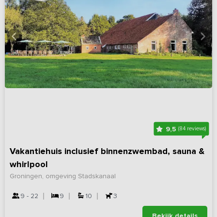
9,5
(84 reviews)
Vakantiehuis inclusief binnenzwembad, sauna &
whirlpool
Groningen, omgeving Stadskanaal
9 - 22
9
10
3
Bekijk details