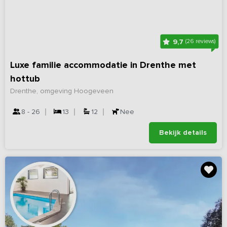
9,7
(26 reviews)
Luxe familie accommodatie in Drenthe met
hottub
Drenthe, omgeving Hoogeveen
8 - 26
13
12
Nee
Bekijk details