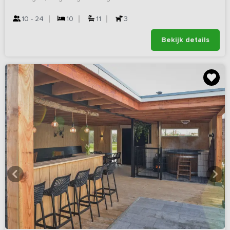
10 - 24
10
11
3
Bekijk details