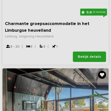
9,8
(4 reviews)
Charmante groepsaccommodatie in het
Limburgse heuvelland
Limburg, omgeving Heuvelland
8 - 20
8
8
1
Bekijk details