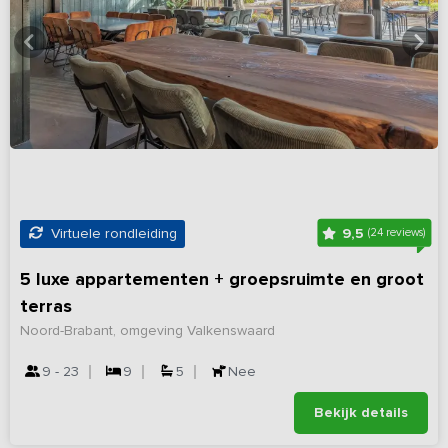
9,5
Virtuele rondleiding
(24 reviews)
5 luxe appartementen + groepsruimte en groot
terras
Noord-Brabant, omgeving Valkenswaard
9 - 23
9
5
Nee
Bekijk details