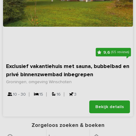
9,6
(65 reviews)
Exclusief vakantiehuis met sauna, bubbelbad en
privé binnenzwembad inbegrepen
Groningen, omgeving Winschoten
10 - 30
15
16
3
Bekijk details
Zorgeloos zoeken & boeken