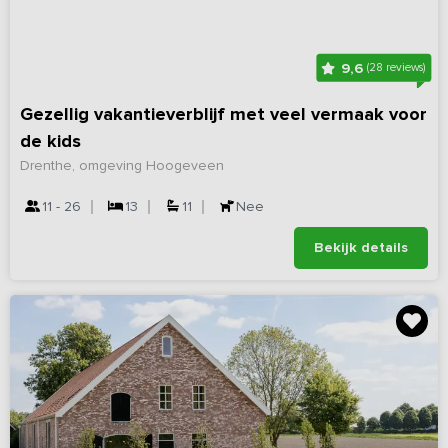
9,6
(28 reviews)
Gezellig vakantieverblijf met veel vermaak voor
de kids
Drenthe, omgeving Hoogeveen
11 - 26
13
11
Nee
Bekijk details