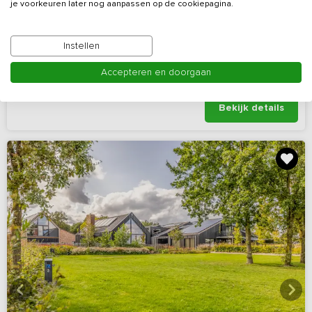
9,8
(14 reviews)
je voorkeuren later nog aanpassen op de cookiepagina.
Luxe vakantiehuis met sauna en bubbelbad
Instellen
Overijssel, omgeving Ootmarsum
Accepteren en doorgaan
4 - 8
4
2
Nee
Bekijk details