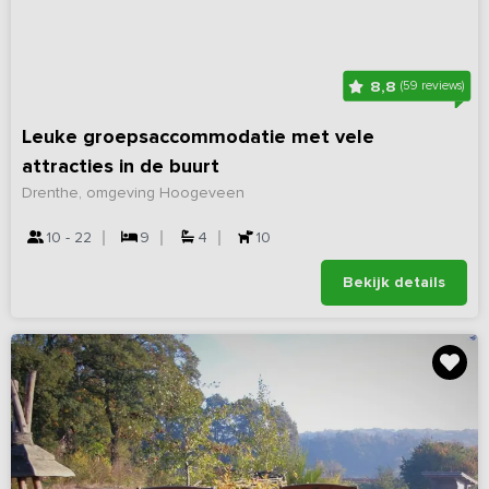
8,8
(59 reviews)
Leuke groepsaccommodatie met vele
attracties in de buurt
Drenthe, omgeving Hoogeveen
10 - 22
9
4
10
Bekijk details