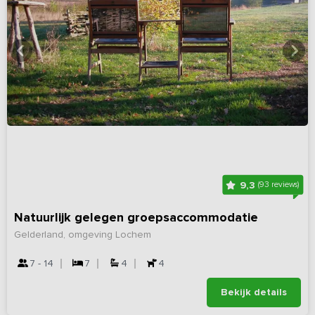
9,3
(93 reviews)
Natuurlijk gelegen groepsaccommodatie
Gelderland, omgeving Lochem
7 - 14
7
4
4
Bekijk details