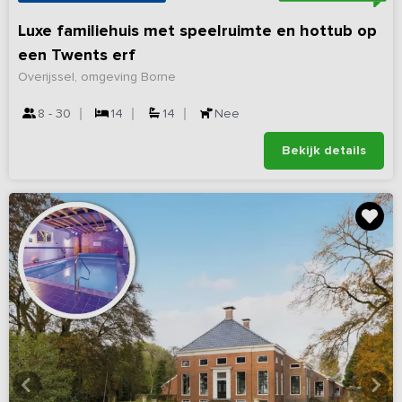
Luxe familiehuis met speelruimte en hottub op
een Twents erf
Overijssel, omgeving Borne
8 - 30
14
14
Nee
Bekijk details