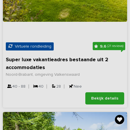
9,6
Virtuele rondleiding
(21 reviews)
Super luxe vakantieadres bestaande uit 2
accommodaties
Noord-Brabant, omgeving Valkenswaard
40 - 88
40
28
Nee
Bekijk details