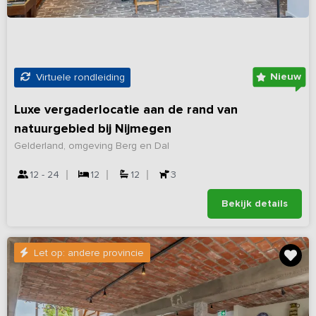
Nieuw
Virtuele rondleiding
Luxe vergaderlocatie aan de rand van
natuurgebied bij Nijmegen
Gelderland, omgeving Berg en Dal
12 - 24
12
12
3
Bekijk details
Let op: andere provincie