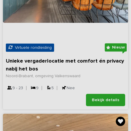
Nieuw
Virtuele rondleiding
Unieke vergaderlocatie met comfort én privacy
nabij het bos
Noord-Brabant, omgeving Valkenswaard
9 - 23
9
5
Nee
Bekijk details