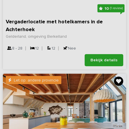
10
(1 review)
Vergaderlocatie met hotelkamers in de
Achterhoek
Gelderland, omgeving Berkelland
8 - 28
12
12
Nee
Bekijk details
Let op: andere provincie