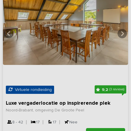
9,2
Virtuele rondleiding
(3 reviews)
Luxe vergaderlocatie op inspirerende plek
Noord-Brabant, omgeving De Groote Peel
8 - 42
17
17
Nee