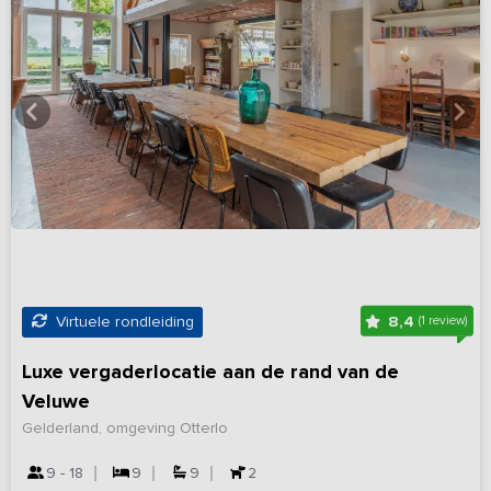
8,4
Virtuele rondleiding
(1 review)
Luxe vergaderlocatie aan de rand van de
Veluwe
Gelderland, omgeving Otterlo
9 - 18
9
9
2