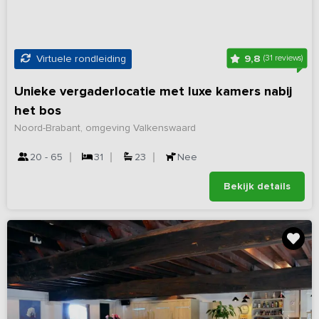
9,8
Virtuele rondleiding
(31 reviews)
Unieke vergaderlocatie met luxe kamers nabij
het bos
Noord-Brabant, omgeving Valkenswaard
20 - 65
31
23
Nee
Bekijk details