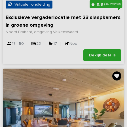
9,8
Virtuele rondleiding
(34 reviews)
Exclusieve vergaderlocatie met 23 slaapkamers
in groene omgeving
Noord-Brabant, omgeving Valkenswaard
17 - 50
23
17
Nee
Bekijk details