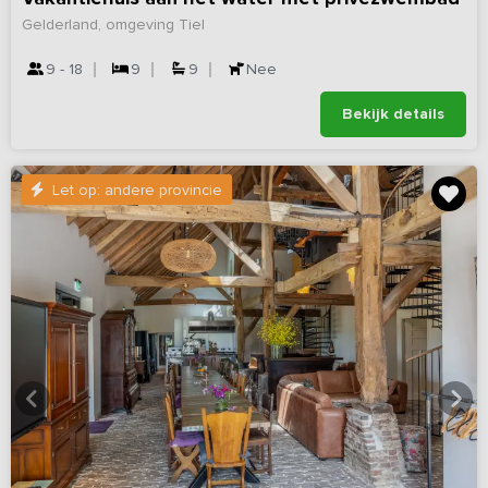
Gelderland, omgeving Tiel
9 - 18
9
9
Nee
Bekijk details
Let op: andere provincie