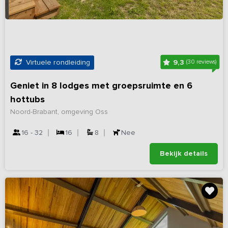
9,3
Virtuele rondleiding
(30 reviews)
Geniet in 8 lodges met groepsruimte en 6
hottubs
Noord-Brabant, omgeving Oss
16 - 32
16
8
Nee
Bekijk details