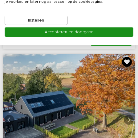
je voorkeuren later nog aanpassen op de cookiepagina.
Vergaderen in een inspirerende omgeving
Noord-Brabant, omgeving De Groote Peel
Instellen
20 - 66
27
27
Nee
Accepteren en doorgaan
Bekijk details