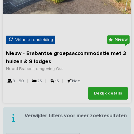
Nieuw
Virtuele rondleiding
Nieuw - Brabantse groepsaccommodatie met 2
huizen & 8 lodges
Noord-Brabant, omgeving Oss
9 - 50
25
15
Nee
Bekijk details
Verwijder filters voor meer zoekresultaten