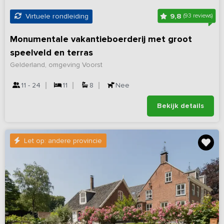
9,8
Virtuele rondleiding
(93 reviews)
Monumentale vakantieboerderij met groot
speelveld en terras
Gelderland, omgeving Voorst
11 - 24
11
8
Nee
Bekijk details
Let op: andere provincie