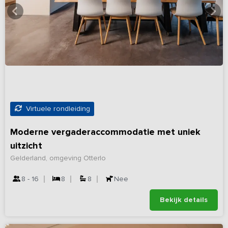
Virtuele rondleiding
Moderne vergaderaccommodatie met uniek
uitzicht
Gelderland, omgeving Otterlo
8 - 16
8
8
Nee
Bekijk details