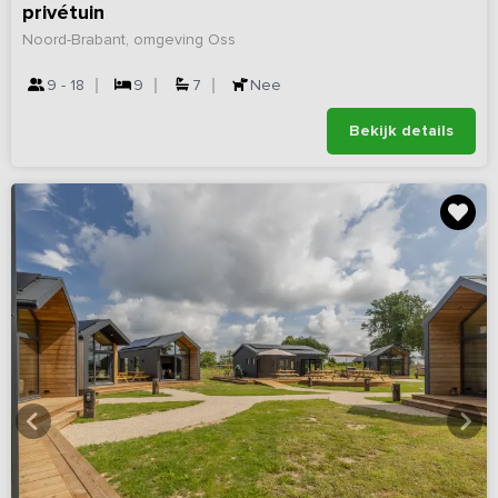
privétuin
Noord-Brabant, omgeving Oss
9 - 18
9
7
Nee
Bekijk details