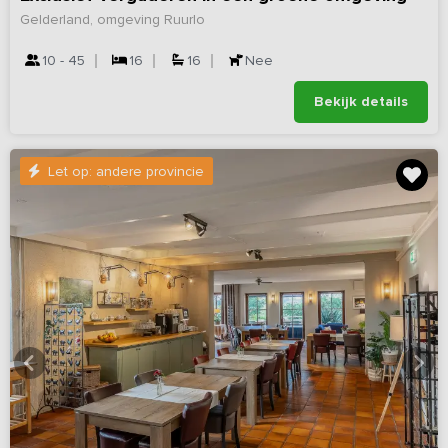
Gelderland, omgeving Ruurlo
10 - 45
16
16
Nee
Bekijk details
Let op: andere provincie