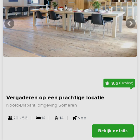
9,6
(1 review)
Vergaderen op een prachtige locatie
Noord-Brabant, omgeving Someren
20 - 56
14
14
Nee
Bekijk details