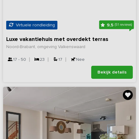
9,5
Virtuele rondleiding
(51 reviews)
Luxe vakantiehuis met overdekt terras
Noord-Brabant, omgeving Valkenswaard
17 - 50
23
17
Nee
Bekijk details