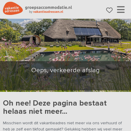
Oeps, verkeerde afslag
Oh nee! Deze pagina bestaat
helaas niet meer...
Misschien wordt dit vakantieadres niet meer via ons verhuurd of
heb je zelf een tikfout gemaakt? Gelukkig hebben wij veel meer