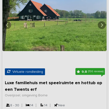
9,8
Virtuele rondleiding
(156 reviews)
Luxe familiehuis met speelruimte en hottub op
een Twents erf
Overijssel, omgeving Borne
8 - 30
14
14
Nee