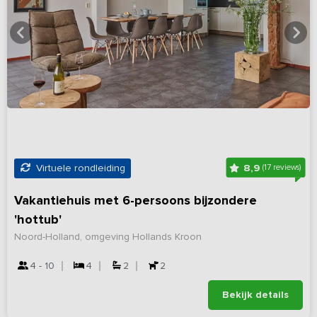
8,9
Virtuele rondleiding
(17 reviews)
Vakantiehuis met 6-persoons bijzondere
'hottub'
Noord-Holland, omgeving Hollands Kroon
4 - 10
4
2
2
Bekijk details