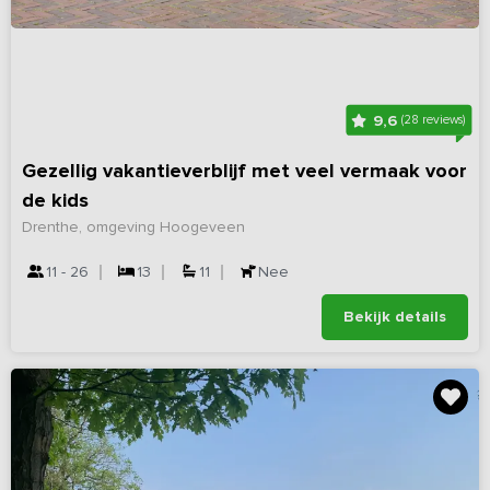
9,6
(28 reviews)
Gezellig vakantieverblijf met veel vermaak voor
de kids
Drenthe, omgeving Hoogeveen
11 - 26
13
11
Nee
Bekijk details