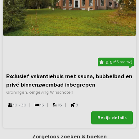
9,6
(65 reviews)
Exclusief vakantiehuis met sauna, bubbelbad en
privé binnenzwembad inbegrepen
Groningen, omgeving Winschoten
10 - 30
15
16
3
Bekijk details
Zorgeloos zoeken & boeken