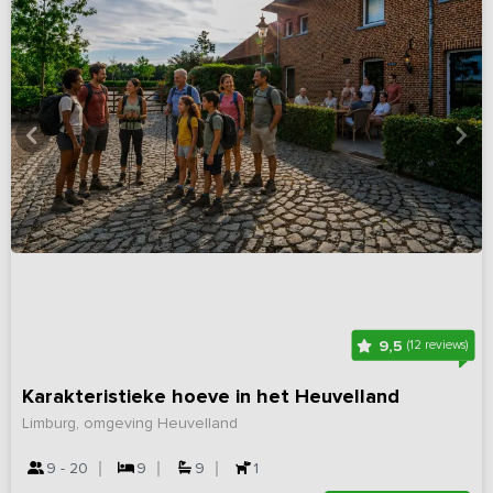
9,5
(12 reviews)
Karakteristieke hoeve in het Heuvelland
Limburg, omgeving Heuvelland
9 - 20
9
9
1