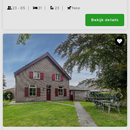
23 - 65
31
23
Nee
Bekijk details