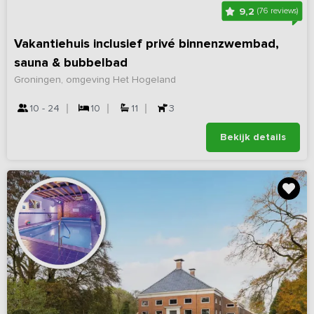
9,2
(76 reviews)
Vakantiehuis inclusief privé binnenzwembad,
sauna & bubbelbad
Groningen, omgeving Het Hogeland
10 - 24
10
11
3
Bekijk details