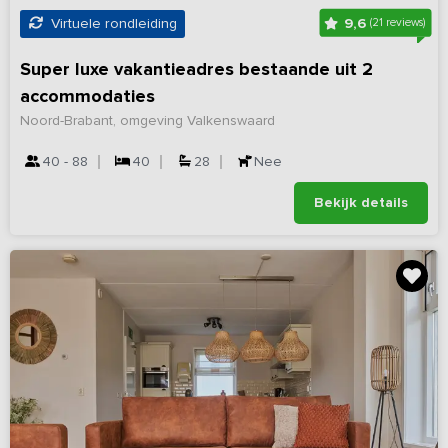
9,6
Virtuele rondleiding
(21 reviews)
Super luxe vakantieadres bestaande uit 2
accommodaties
Noord-Brabant, omgeving Valkenswaard
40 - 88
40
28
Nee
Bekijk details