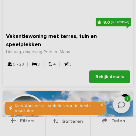
9,0
(62 reviews)
Vakantiewoning met terras, tuin en
speelplekken
Limburg, omgeving Peel en Maas
6 - 23
8
4
3
Bekijk details
1
X
Kies 'Aankomst - Vertrek' voor de beste
resultaten
Filters
Delen
Sorteren