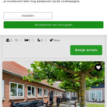
je voorkeuren later nog aanpassen op de cookiepagina.
9,2
Virtuele rondleiding
(108 reviews)
Instellen
In het IJssellandschap duurzaam vakantiehuis
nabij Deventer
Accepteren en doorgaan
Gelderland, omgeving Deventer
2 - 10
5
3
Nee
Bekijk details