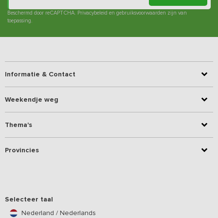
Beschermd door reCAPTCHA.
Privacybeleid
en
gebruiksvoorwaarden
zijn van
toepassing.
Informatie & Contact
Weekendje weg
Thema's
Provincies
Selecteer taal
Nederland / Nederlands