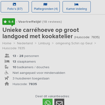
Foto's (87)
Plattegronden (4)
Kamer indeling
9,4
• Voortreffelijk!
(18
reviews
)
Unieke carréhoeve op groot
landgoed met kookatelier
(Huiscode: 7835)
Home
>
Nederland
>
Limburg
>
omgeving Schin op Geul
>
Huiscode 7835
13 - 28
personen
13
slaapkamers
10
badkamers / douches
Niet aangepast voor mindervaliden
3 huisdieren toegestaan
Huiscode:
7835
Deel dit vakantieadres: