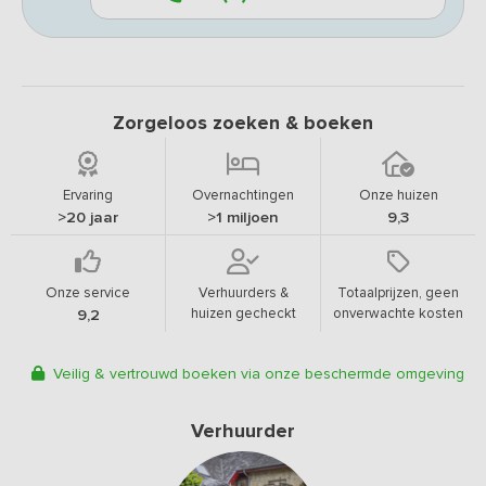
Zorgeloos zoeken & boeken
Ervaring
Overnachtingen
Onze huizen
>20 jaar
>1 miljoen
9,3
Onze service
Verhuurders &
Totaalprijzen, geen
huizen gecheckt
onverwachte kosten
9,2
Veilig & vertrouwd boeken via onze beschermde omgeving
Verhuurder