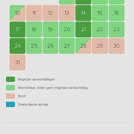
10
11
12
13
14
15
16
17
18
19
20
21
22
23
24
25
26
27
28
29
30
31
Mogelijke aankomstdagen
Beschikbaar, alleen geen mogelijke aankomstdag
Bezet
Geselecteerde periode