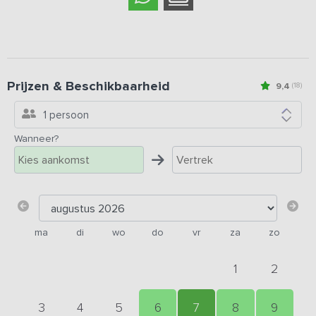
Prijzen & Beschikbaarheid
9,4
(18)
1 persoon
Wanneer?
ma
di
wo
do
vr
za
zo
1
2
3
4
5
6
7
8
9