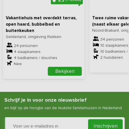
9,3
(17 reviews)
toegestaan om zonder overleg harde muziek op te zetten of veel
lawaai te maken buiten. Vooral vanaf 22.00 uur wordt er van je
gevraagd om de avondrust te bewaren.
Vakantiehuis met overdekt terras,
Twee ruime vakan
open haard, bubbelbad en
(naast elkaar gel
buitenkeuken
Noord-Brabant, omge
Gelderland, omgeving Rekken
34 personen
10 slaapkamers
24 personen
10 badkamers /
4 slaapkamers
2
huisdieren
4 badkamers / douches
Nee
Bekijken
Schrijf je in voor onze nieuwsbrief
en blijf op de hoogte van de leukste familiehuizen in Nederland.
Inschrijven