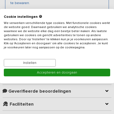
te bewaren.
Cookie instellingen 🍪
We verwerken verschillende type cookies. Met functionele cookies werkt
Beschrijving
de website goed. Daarnaast gebruiken we analytische cookies
waarmee we de website elke dag een beetje beter maken. Als laatste
gebruiken we cookies om gericht advertenties te tonen op andere
In het hart van het Geuldal ligt deze eeuwenoude monumentale
websites. Door op 'Instellen' te klikken kun je je voorkeuren aanpassen.
carréhoeve met een fenomenaal uitzicht over de Limburgse
Klik op 'Accepteren en doorgaan' om alle cookies te accepteren. Je kunt
je voorkeuren later nog aanpassen op de cookiepagina.
heuvels. Zodra je de lange, slingerende oprijlaan oprijdt word je
verwelkomd door natuurlijke pracht en een aangename rust. Dit 28
persoons
vakantieadres
ligt op een prachtig landgoed en
Lees meer
Instellen
beschikt over een 1,5 ha groot buitenhof die deel uitmaakt van het
5-sterren-heuvellandschap. Binnen geniet je o.a. van een
Accepteren en doorgaan
professioneel kookatelier, een grote lounge met houthaard,
Kamer indeling
dertien luxe slaapkamers, tien badkamers en als kloppend hart de
riante leefruimte vol met liefde voor design en kunst. De
hoogstamfruitgaard nodigt uit om doorheen te struinen, het terras
Geverifieerde beoordelingen
aan de zuidkant is perfect gesitueerd voor zonliefhebbers en in de
winter kun je je laven aan de warmte van de monumentale
Faciliteiten
leemkachel. Dit luxe vakantieadres is een geliefde plek voor een
familieweekend, een meerdaagse workshop en retraites, en heeft