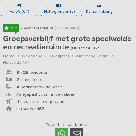
Foto's (64)
Plattegronden (2)
Kamer indeling
9,0
• Voortreffelijk!
(30
reviews
)
Groepsverblijf met grote speelweide
en recreatieruimte
(Huiscode: 167)
Home
>
Nederland
>
Overijssel
>
omgeving Raalte
>
Huiscode 167
8 - 25
personen
7
slaapkamers
4
badkamers / douches
Aangepast voor mindervaliden
4 huisdieren toegestaan
Huiscode:
167
Deel dit vakantieadres: