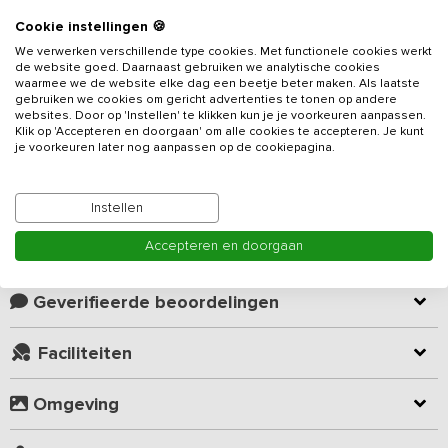
Cookie instellingen 🍪
Beschrijving
We verwerken verschillende type cookies. Met functionele cookies werkt
de website goed. Daarnaast gebruiken we analytische cookies
waarmee we de website elke dag een beetje beter maken. Als laatste
Midden op het bosrijke Sallandse platteland tref je dit
gebruiken we cookies om gericht advertenties te tonen op andere
vakantieadres
voor 25 personen, voorzien van 7 slaapkamers. Je
websites. Door op 'Instellen' te klikken kun je je voorkeuren aanpassen.
verblijft exclusief met je eigen groep op het hectare grote eigen
Klik op 'Accepteren en doorgaan' om alle cookies te accepteren. Je kunt
je voorkeuren later nog aanpassen op de cookiepagina.
terrein. Je beschikt over een groot grasveld voor volleybal en
voetbal. Voor de kinderen zijn er een skelters en driewielers
Lees meer
aanwezig. De halfopen kapschuur (16 x 10 m) maakt het mogelijk
Instellen
om onder alle weersomstandigheden beschut activiteiten te
organiseren.
Accepteren en doorgaan
Kamer indeling
Je beschikt over een woonkamer en een ruime woonkeuken met
goede voorzieningen, zoals een dubbele vaatwasser en een
Geverifieerde beoordelingen
dubbele koelkast. Verder zijn er beneden twee slaapkamers (met
ook een enkel hoog-laagbed) en een ruime badkamer. De
Faciliteiten
accommodatie is op de begane grond geheel drempelloos en
vriendelijk voor mindervaliden. Boven zijn vijf slaapkamers, een
Omgeving
ruime badkamer, een apart toilet en een ruime overloop naar een
terrasbalkon. De accommodatie heeft daarnaast ook een gesloten
multifunctionele ruimte met tafeltennistafel, voetbaltafel en