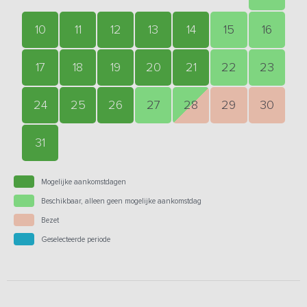
10
11
12
13
14
15
16
17
18
19
20
21
22
23
24
25
26
27
28
29
30
31
Mogelijke aankomstdagen
Beschikbaar, alleen geen mogelijke aankomstdag
Bezet
Geselecteerde periode