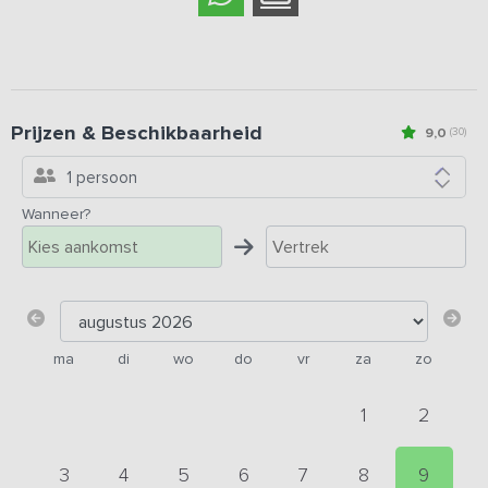
Prijzen & Beschikbaarheid
9,0
(30)
1 persoon
Wanneer?
ma
di
wo
do
vr
za
zo
1
2
3
4
5
6
7
8
9