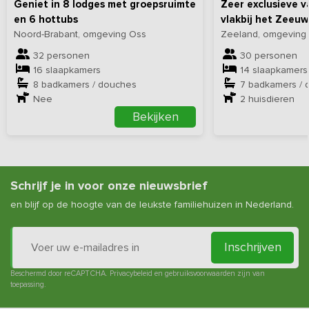
Geniet in 8 lodges met groepsruimte
Zeer exclusieve 
en 6 hottubs
vlakbij het Zeeuw
Noord-Brabant, omgeving Oss
Zeeland, omgeving
32 personen
30 personen
16 slaapkamers
14 slaapkamers
8 badkamers / douches
7 badkamers / 
Nee
2
huisdieren
Bekijken
Schrijf je in voor onze nieuwsbrief
en blijf op de hoogte van de leukste familiehuizen in Nederland.
Inschrijven
Beschermd door reCAPTCHA.
Privacybeleid
en
gebruiksvoorwaarden
zijn van
toepassing.