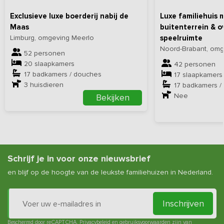
Exclusieve luxe boerderij nabij de
Luxe familiehuis 
Maas
buitenterrein & 
Limburg, omgeving Meerlo
speelruimte
Noord-Brabant, omg
52 personen
20 slaapkamers
42 personen
17 badkamers / douches
17 slaapkamers
3
huisdieren
17 badkamers /
Nee
Bekijken
Schrijf je in voor onze nieuwsbrief
en blijf op de hoogte van de leukste familiehuizen in Nederland.
Inschrijven
Beschermd door reCAPTCHA.
Privacybeleid
en
gebruiksvoorwaarden
zijn van