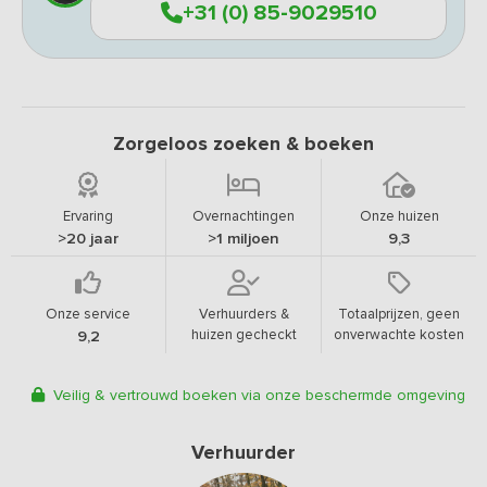
+31 (0) 85-9029510
Zorgeloos zoeken & boeken
Ervaring
Overnachtingen
Onze huizen
>20 jaar
>1 miljoen
9,3
Onze service
Verhuurders &
Totaalprijzen, geen
huizen gecheckt
onverwachte kosten
9,2
Veilig & vertrouwd boeken via onze beschermde omgeving
Verhuurder