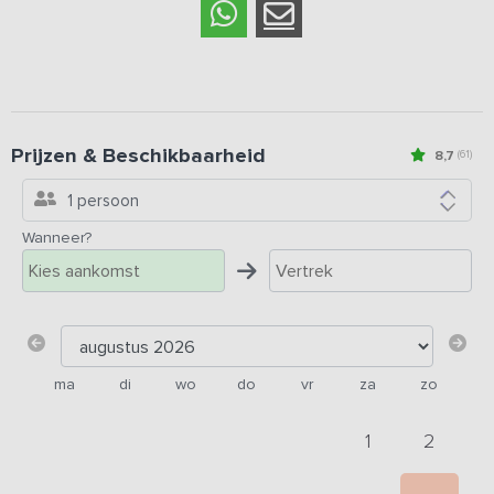
Prijzen & Beschikbaarheid
8,7
(61)
1 persoon
Wanneer?
ma
di
wo
do
vr
za
zo
1
2