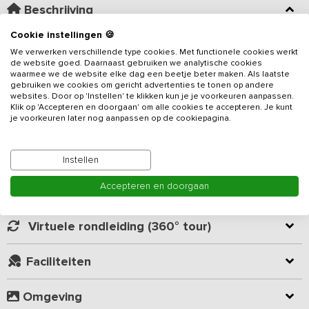
Beschrijving
Cookie instellingen 🍪
Het prachtig uitgestrekte Achterhoeks platteland, vlakbij
We verwerken verschillende type cookies. Met functionele cookies werkt
verschillende bos- en natuurgebieden met idyllische beekjes
de website goed. Daarnaast gebruiken we analytische cookies
vormt het decor voor dit sfeervolle
vakantieadres
. De
waarmee we de website elke dag een beetje beter maken. Als laatste
gebruiken we cookies om gericht advertenties te tonen op andere
accommodatie bestaat uit twee losse vakantiewoningen, welke
websites. Door op 'Instellen' te klikken kun je je voorkeuren aanpassen.
samen plaatsen bieden aan 24 personen. Je beschik over 10
Klik op 'Accepteren en doorgaan' om alle cookies te accepteren. Je kunt
Lees meer
slaapkamers en 4 badkamers. Vanuit de woonkamer heb je een
je voorkeuren later nog aanpassen op de cookiepagina.
schilderachtig uitzicht over het Coulisselandschap. Buiten is er een
ruim terras, waar je van ’s morgens vroeg tot ’s avonds laat heerlijk
Kamer indeling
Instellen
kunt genieten van alles wat deze vakantiewoning te bieden heeft
om het familie- of vriendenweekend tot een daverend succes te
Accepteren en doorgaan
maken!
Geverifieerde beoordelingen
Beide vakantiewoningen zijn
niet
intern geschakeld, je loopt dus
Virtuele rondleiding (360° tour)
buitenom van het ene naar het andere adres. De verhuurder richt
het zo in dat je met het hele gezelschap samen binnen aan de
Faciliteiten
eettafel kunt zitten, waardoor het ook bij slecht weer gezellig
samen is. In de zomermaanden kun je bovendien met 24
personen buiten eten en van het terras genieten.
Omgeving