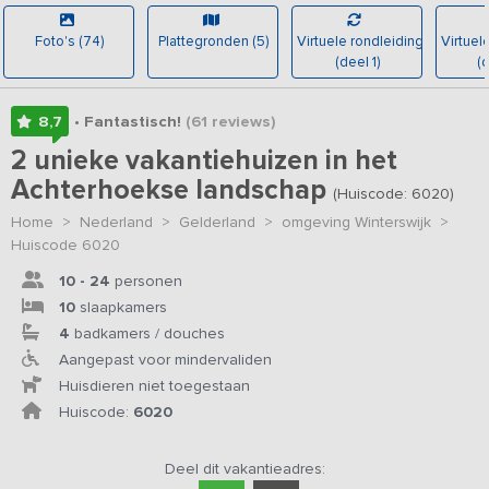
Foto's (74)
Plattegronden (5)
Virtuele rondleiding
Virtuel
(deel 1)
(d
8,7
• Fantastisch!
(61
reviews
)
2 unieke vakantiehuizen in het
Achterhoekse landschap
(Huiscode: 6020)
Home
>
Nederland
>
Gelderland
>
omgeving Winterswijk
>
Huiscode 6020
10 - 24
personen
10
slaapkamers
4
badkamers / douches
Aangepast voor mindervaliden
Huisdieren niet toegestaan
Huiscode:
6020
Deel dit vakantieadres: