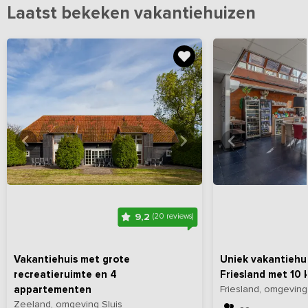
Laatst bekeken vakantiehuizen
Bekijk
hier
alle foto's
Bekijk
hi
9,2
(20 reviews)
Vakantiehuis met grote
Uniek vakantiehui
recreatieruimte en 4
Friesland met 10 
appartementen
Friesland, omgeving
Zeeland, omgeving Sluis