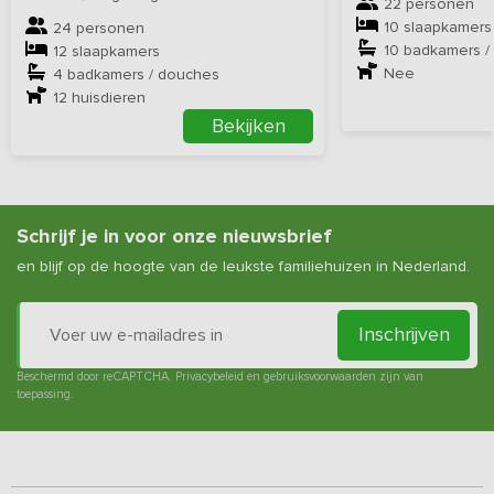
22 personen
10 slaapkamers
24 personen
10 badkamers /
12 slaapkamers
Nee
4 badkamers / douches
12
huisdieren
Bekijken
Schrijf je in voor onze nieuwsbrief
en blijf op de hoogte van de leukste familiehuizen in Nederland.
Inschrijven
Beschermd door reCAPTCHA.
Privacybeleid
en
gebruiksvoorwaarden
zijn van
toepassing.