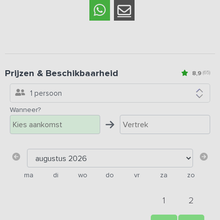
Prijzen & Beschikbaarheid
8,9
(65)
1 persoon
Wanneer?
ma
di
wo
do
vr
za
zo
1
2