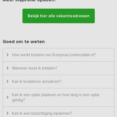
bijvoorbeeld mountainbiken in de natuur. In de buurt vind je ook
het Mantingerzand. Een adembenemend stukje Drenthe met heide
en zandverstuivingen.
Bekijk hier alle vakantieadressen
Goed om te weten
Hoe werkt boeken via Groepsaccommodatie.nl?
Wanneer moet ik betalen?
Kan ik kosteloos annuleren?
Kan ik een optie plaatsen en hoe lang is een optie
geldig?
Kan ik een bezichtiging inplannen?