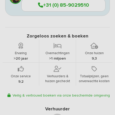
+31 (0) 85-9029510
Zorgeloos zoeken & boeken
Ervaring
Overnachtingen
Onze huizen
>20 jaar
>1 miljoen
9,3
Onze service
Verhuurders &
Totaalprijzen, geen
huizen gecheckt
onverwachte kosten
9,2
Veilig & vertrouwd boeken via onze beschermde omgeving
Verhuurder