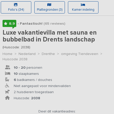
Foto's (34)
Plattegronden (3)
Kamer indeling
8,9
• Fantastisch!
(65
reviews
)
Luxe vakantievilla met sauna en
bubbelbad in Drents landschap
(Huiscode: 2038)
Home
>
Nederland
>
Drenthe
>
omgeving Tiendeveen
>
Huiscode 2038
10 - 20
personen
10
slaapkamers
6
badkamers / douches
Niet aangepast voor mindervaliden
2 huisdieren toegestaan
Huiscode:
2038
Deel dit vakantieadres: