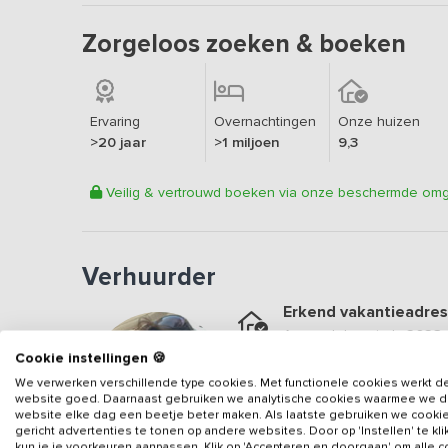
Zorgeloos zoeken & boeken
Ervaring
Overnachtingen
Onze huizen
>20 jaar
>1 miljoen
9,3
Veilig & vertrouwd boeken via onze beschermde om
Verhuurder
Erkend vakantieadres
Aangesloten sinds
2023
Cookie instellingen 🍪
Geweldige locatie
We verwerken verschillende type cookies. Met functionele cookies werkt d
Een
9.2
op basis van
27
b
website goed. Daarnaast gebruiken we analytische cookies waarmee we 
website elke dag een beetje beter maken. Als laatste gebruiken we cooki
Veilig & vertrouwd
gericht advertenties te tonen op andere websites. Door op 'Instellen' te kl
kun je je voorkeuren aanpassen. Klik op 'Accepteren en doorgaan' om alle 