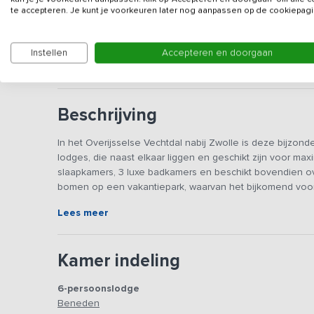
Gegevens van de verhuurd
te accepteren. Je kunt je voorkeuren later nog aanpassen op de cookiepagi
Deze accommodatie wordt niet aan jongerengroepen 
Instellen
Accepteren en doorgaan
toegestaan.
Beschrijving
In het Overijsselse Vechtdal nabij Zwolle is deze bijzo
lodges, die naast elkaar liggen en geschikt zijn voor max
slaapkamers, 3 luxe badkamers en beschikt bovendien o
bomen op een vakantiepark, waarvan het bijkomend voordee
beschikking staan. Zwemmen, voetballen, spelen, er is 
Lees meer
Beleef het voordeel van kamperen in de natuur, terwijl je
persoons safaritenten waarvan twee met een hottub. Stu
Kamer indeling
robuust canvas en van alle gemakken voorzien. De 3 gro
keuken, luxe badkamer en een ruime veranda. De living he
6-persoonslodge
televisie te kijken als het buiten te fris wordt. Voor de 
Beneden
heerlijk aan op te warmen. In de open keuken beschik je