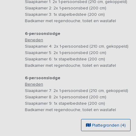
Slaapkamer 1: 2x 1-persoonsbed (210 cm, gekoppeld)
koken. Je rolt de wand op en zo wordt buiten een beetje
Slaapkamer 2: 2x 1-persoonsbed (200 cm)
De 6-persoons lodges beschikken over een tweeperso
Slaapkamer 3: 1x stapelbedstee (200 cm)
verdeeld over drie aparte slaapruimten. Muggen en ande
Badkamer met regendouche, toilet en wastafel
worden namelijk geheel bedekt door een klamboe, vervel
vind je een grote kastenwand, zodat al je spullen een pl
6-persoonslodge
niet in een safaritent! Deze is voorzien van een wastafe
Beneden
met regendouche. Samen bieden de lodges plek aan 18 
Slaapkamer 4: 2x 1-persoonsbed (210 cm, gekoppeld)
Slaapkamer 5: 2x 1-persoonsbed (200 cm)
Alle tenten zijn voorzien van een overdekte ruime veranda
Slaapkamer 6: 1x stapelbedstee (200 cm)
loungen en genieten van zwoele zomeravonden. Bij twee
Badkamer met regendouche, toilet en wastafel
gezellig samen in te relaxen onder het genot van een le
maken van de faciliteiten van het park zoals het gratis
6-persoonslodge
fietsverhuur, broodjesservice, barbecueservice, snackbar,
Beneden
naast het park is een buitenzwembad en tennisbaan gele
Slaapkamer 7: 2x 1-persoonsbed (210 cm, gekoppeld)
Zwolle. Het terrein is autovrij, ideaal voor gezinnen met 
Slaapkamer 8: 2x 1-persoonsbed (200 cm)
Slaapkamer 9: 1x stapelbedstee (200 cm)
Deze groepslodge is te huur van april t/m oktober. Reserv
Badkamer met regendouche, toilet en wastafel
Plattegronden (4)