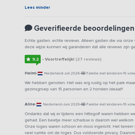
Lees minder
Geverifieerde beoordelingen
Echte gasten, echte reviews. Alleen gasten die via onz
deze wijze kunnen wij garanderen dat alle reviews zijn 
9,2
• Voortreffelijk!
(27
reviews
)
Helmi
-
-
-
-
Nederland
Juli 2026
Familie met kinderen
15 vol
We hebben genoten. Het was erg rustig op het park maar
gezinsgroep van 15 personen en 2 honden ideaal!!
Aline
-
-
-
-
Nederland
Juni 2026
Familie met kinderen
15 vol
Ondanks dat wij er tijdens een hittegolf waren hebben w
gehad. Een beetje meer schaduw is daarom wel welkom s
Onze loges waren schoon en mooi ingericht. Het terrein w
veel ruimte om de loges. Dus voldoende privacy. Daarom 