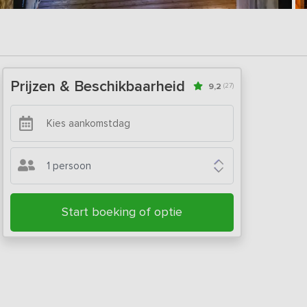
Prijzen & Beschikbaarheid
9,2
(27)
1 persoon
Start boeking of optie