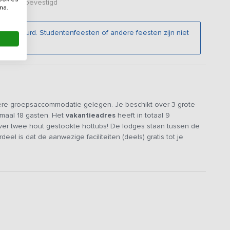
er zijn bevestigd
na.
verhuurd. Studentenfeesten of andere feesten zijn niet
ndere groepsaccommodatie gelegen. Je beschikt over 3 grote
imaal 18 gasten. Het
vakantieadres
heeft in totaal 9
ver twee hout gestookte hottubs! De lodges staan tussen de
l is dat de aanwezige faciliteiten (deels) gratis tot je
voldoende vermaak voor het hele gezelschap.
 geniet van luxe voorzieningen. Je beschikt over drie 6-
k voor stuk zijn ze gebouwd op een vlonder, gemaakt van
te lodges hebben een gezellige living, een goed uitgeruste
eft een grote zithoek, waar je heerlijk kunt zitten om
wat koelere dagen is de tent voorzien van een pelletkachel om je
 over een over een 4-pitsgasfornuis en alle ruimte om te