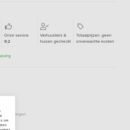
Onze service
Verhuurders &
Totaalprijzen, geen
9,2
huizen gecheckt
onverwachte kosten
geving
e
eoordelingen
de
es om
ikken
cookies