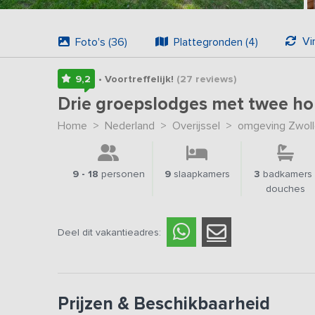
Vi
Foto's (36)
Plattegronden (4)
9,2
• Voortreffelijk!
(27
reviews
)
Drie groepslodges met twee h
Home
>
Nederland
>
Overijssel
>
omgeving Zwol
9 - 18
personen
9
slaapkamers
3
badkamers 
douches
Deel dit vakantieadres:
Prijzen & Beschikbaarheid