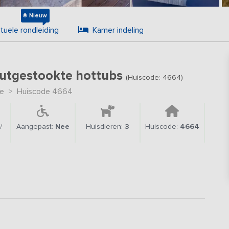
Nieuw
rtuele rondleiding
Kamer indeling
outgestookte hottubs
(Huiscode: 4664)
le
>
Huiscode 4664
/
Aangepast:
Nee
Huisdieren:
3
Huiscode:
4664