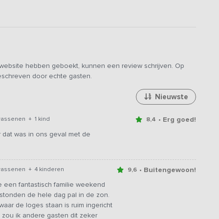
e website hebben geboekt, kunnen een review schrijven. Op
geschreven door echte gasten.
Nieuwste
• Erg goed!
wassenen + 1 kind
8,4
 dat was in ons geval met de
• Buitengewoon!
wassenen + 4 kinderen
9,6
e een fantastisch familie weekend
tonden de hele dag pal in de zon.
aar de loges staan is ruim ingericht
zou ik andere gasten dit zeker