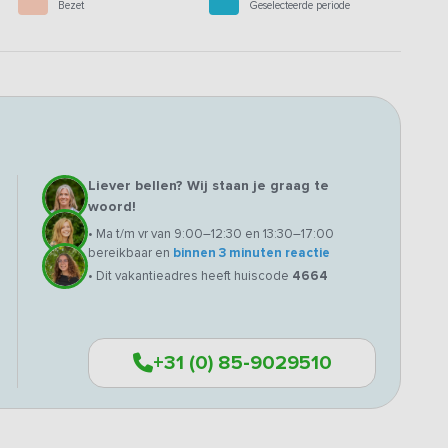
Bezet
Geselecteerde periode
Liever bellen? Wij staan je graag te
woord!
• Ma t/m vr van 9:00–12:30 en 13:30–17:00
bereikbaar en
binnen 3 minuten reactie
• Dit vakantieadres heeft huiscode
4664
+31 (0) 85-9029510