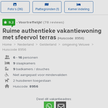
Foto's (36)
Plattegronden (1)
Kamer indeling
9,2
• Voortreffelijk!
(78
reviews
)
Ruime authentieke vakantiewoning
met sfeervol terras
(Huiscode: 8956)
Home
>
Nederland
>
Gelderland
>
omgeving Veluwe
>
Huiscode 8956
6 - 16
personen
9
slaapkamers
9
badkamers / douches
Niet aangepast voor mindervaliden
2 huisdieren toegestaan
Huiscode:
8956
Deel dit vakantieadres: