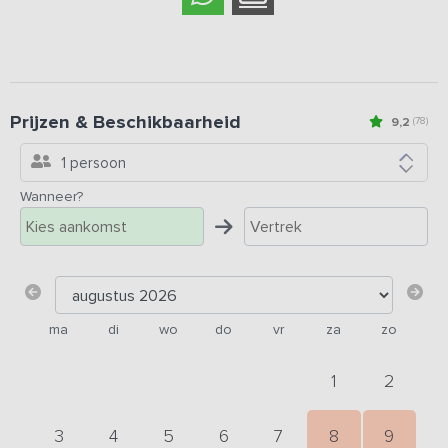
Prijzen & Beschikbaarheid
9,2
(78)
1 persoon
Wanneer?
ma
di
wo
do
vr
za
zo
1
2
3
4
5
6
7
8
9