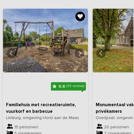
Bekijk
hier
alle foto's
Bekijk
hi
9,8
(69 reviews)
Familiehuis met recreatieruimte,
Monumentaal vaka
vuurkorf en barbecue
privékamers
Limburg, omgeving Horst aan de Maas
Overijssel, omgev
15 personen
20 personen
5 slaapkamers
7 slaapkamers