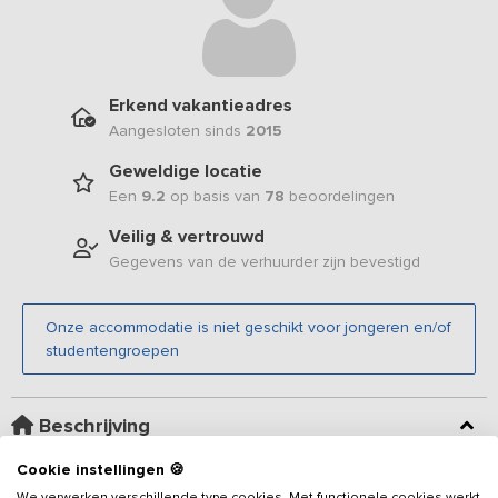
Erkend vakantieadres
Aangesloten sinds
2015
Geweldige locatie
Een
9.2
op basis van
78
beoordelingen
Veilig & vertrouwd
Gegevens van de verhuurder zijn bevestigd
Onze accommodatie is niet geschikt voor jongeren en/of
studentengroepen
Beschrijving
Cookie instellingen 🍪
Dit knusse en sfeervolle
vakantieadres
is voorzien van 9 luxe
We verwerken verschillende type cookies. Met functionele cookies werkt