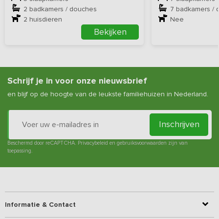
2 badkamers / douches
7 badkamers / 
2
huisdieren
Nee
Bekijken
Schrijf je in voor onze nieuwsbrief
en blijf op de hoogte van de leukste familiehuizen in Nederland.
Inschrijven
Beschermd door reCAPTCHA.
Privacybeleid
en
gebruiksvoorwaarden
zijn van
toepassing.
Informatie & Contact