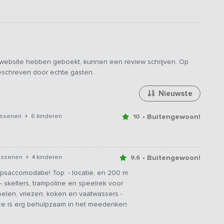
e website hebben geboekt, kunnen een review schrijven. Op
geschreven door echte gasten.
Nieuwste
• Buitengewoon!
assenen + 6 kinderen
10
• Buitengewoon!
assenen + 4 kinderen
9,6
saccomodatie! Top: - locatie, en 200 m.
- skelters, trampoline en speelrek voor
koelen, vriezen, koken en vaatwassers -
ze is erg behulpzaam in het meedenken