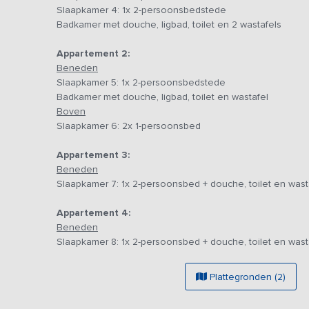
Slaapkamer 4: 1x 2-persoonsbedstede
per dagdeel (graag vooraf aanvragen). Rondom de boerderi
Badkamer met douche, ligbad, toilet en 2 wastafels
Overleg met de boer wat mogelijk is om bijvoorbeeld de k
Appartement 2:
de kalfjes. Als je gelukt hebt, is er een jong kalfje die nog
Beneden
Slaapkamer 5: 1x 2-persoonsbedstede
Badkamer met douche, ligbad, toilet en wastafel
Boven
Slaapkamer 6: 2x 1-persoonsbed
Appartement 3:
Beneden
Slaapkamer 7: 1x 2-persoonsbed + douche, toilet en wast
Appartement 4:
Beneden
Slaapkamer 8: 1x 2-persoonsbed + douche, toilet en wast
Plattegronden (2)