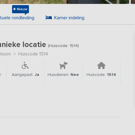
Nieuw
rtuele rondleiding
Kamer indeling
nieke locatie
(Huiscode: 1514)
Hoorn
>
Huiscode 1514
/
Aangepast:
Ja
Huisdieren:
Nee
Huiscode:
1514