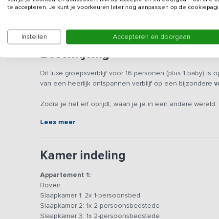
Gegevens van de verhuurd
te accepteren. Je kunt je voorkeuren later nog aanpassen op de cookiepagi
Instellen
Accepteren en doorgaan
Beschrijving
Dit luxe groepsverblijf voor 16 personen (plus 1 baby) is
van een heerlijk ontspannen verblijf op een bijzondere
v
Zodra je het erf oprijdt, waan je je in een andere wereld.
boerenleven op de aanwezige boerderij kan er volop ge
Lees meer
glijbaan, schommel en trampoline. Er zijn skelters, trapt
kunnen rijden. Als de zon schijnt kan er gezwommen wor
Kamer indeling
De gerenoveerde boerderij is voorzien van alle comfort 
houten balken, de bedsteden en de oude plavuizen. De b
Appartement 1:
Hierdoor kun je met maximaal 16 personen (plus 1 baby) 
Boven
Het grootste appartement is ruim genoeg om met z’n allen
Slaapkamer 1: 2x 1-persoonsbed
woonkamer/woonkeuken is het heerlijk toeven. De keuk
Slaapkamer 2: 1x 2-persoonsbedstede
ook voor grotere groepen een heerlijke maaltijd te bere
Slaapkamer 3: 1x 2-persoonsbedstede
een moment voor jezelf. Even aandacht voor je gezondhei