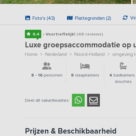
Vi
Foto's (43)
Plattegronden (2)
9,4
• Voortreffelijk!
(48
reviews
)
Luxe groepsaccommodatie op u
Home
>
Nederland
>
Noord-Holland
>
omgeving 
8 - 16
personen
8
slaapkamers
4
badkamers 
douches
Deel dit vakantieadres:
Prijzen & Beschikbaarheid