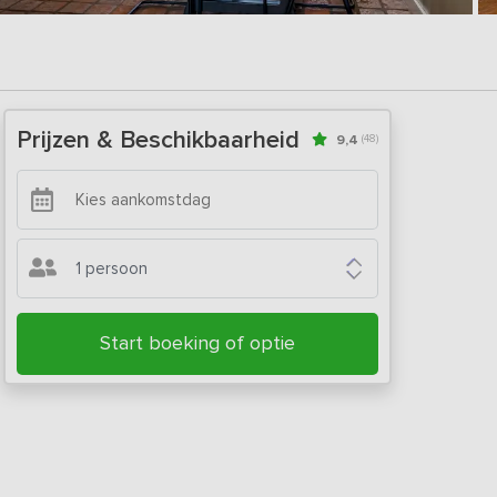
Prijzen & Beschikbaarheid
9,4
(48)
1 persoon
Start boeking of optie