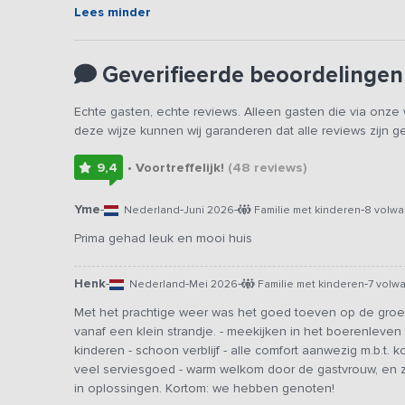
Lees minder
Geverifieerde beoordelingen
Echte gasten, echte reviews. Alleen gasten die via onz
deze wijze kunnen wij garanderen dat alle reviews zijn 
9,4
• Voortreffelijk!
(48
reviews
)
Yme
-
-
-
-
Nederland
Juni 2026
Familie met kinderen
8 volw
Prima gehad leuk en mooi huis
Henk
-
-
-
-
Nederland
Mei 2026
Familie met kinderen
7 volw
Met het prachtige weer was het goed toeven op de groep
vanaf een klein strandje. - meekijken in het boerenleven 
kinderen - schoon verblijf - alle comfort aanwezig m.b.t. 
veel serviesgoed - warm welkom door de gastvrouw, en 
in oplossingen. Kortom: we hebben genoten!