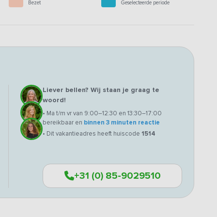
Bezet
Geselecteerde periode
Liever bellen? Wij staan je graag te
woord!
• Ma t/m vr van 9:00–12:30 en 13:30–17:00
bereikbaar en
binnen 3 minuten reactie
• Dit vakantieadres heeft huiscode
1514
+31 (0) 85-9029510