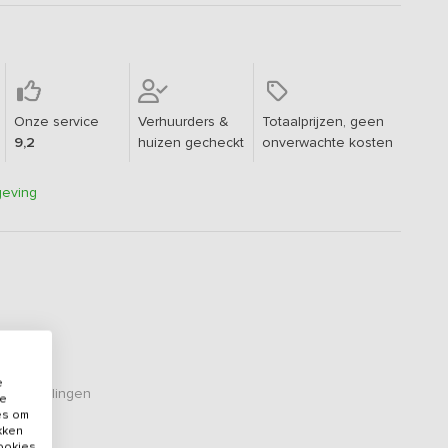
Onze service
Verhuurders &
Totaalprijzen, geen
9,2
huizen gecheckt
onverwachte kosten
geving
e
eoordelingen
de
es om
ikken
cookies