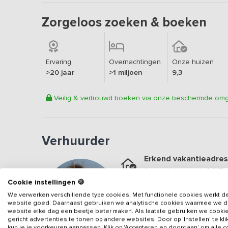
Zorgeloos zoeken & boeken
Ervaring
Overnachtingen
Onze huizen
>20 jaar
>1 miljoen
9,3
Veilig & vertrouwd boeken via onze beschermde om
Verhuurder
Erkend vakantieadres
Aangesloten sinds
2017
Cookie instellingen 🍪
Geweldige locatie
We verwerken verschillende type cookies. Met functionele cookies werkt d
Een
9.4
op basis van
48
b
website goed. Daarnaast gebruiken we analytische cookies waarmee we 
website elke dag een beetje beter maken. Als laatste gebruiken we cooki
Veilig & vertrouwd
gericht advertenties te tonen op andere websites. Door op 'Instellen' te kl
kun je je voorkeuren aanpassen. Klik op 'Accepteren en doorgaan' om alle 