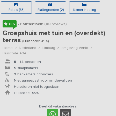
Foto's (33)
Plattegronden (2)
Kamer indeling
8,5
• Fantastisch!
(40
reviews
)
Groepshuis met tuin en (overdekt)
terras
(Huiscode: 494)
Home
>
Nederland
>
Limburg
>
omgeving Venlo
>
Huiscode 494
5 - 14
personen
5
slaapkamers
3
badkamers / douches
Niet aangepast voor mindervaliden
Huisdieren niet toegestaan
Huiscode:
494
Deel dit vakantieadres: