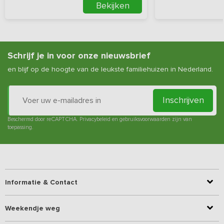
Bekijken
Schrijf je in voor onze nieuwsbrief
en blijf op de hoogte van de leukste familiehuizen in Nederland.
Inschrijven
Beschermd door reCAPTCHA.
Privacybeleid
en
gebruiksvoorwaarden
zijn van
toepassing.
Informatie & Contact
Weekendje weg