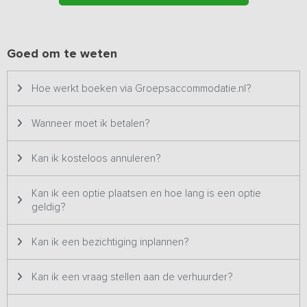
binnenplaats kan een spelletje Jeu de Boules gespeeld worden.
Er is tevens een groot gedeeld grasveld met volleybalnet
aanwezig.
Goed om te weten
Hoe werkt boeken via Groepsaccommodatie.nl?
Wanneer moet ik betalen?
Kan ik kosteloos annuleren?
Kan ik een optie plaatsen en hoe lang is een optie
geldig?
Kan ik een bezichtiging inplannen?
Kan ik een vraag stellen aan de verhuurder?