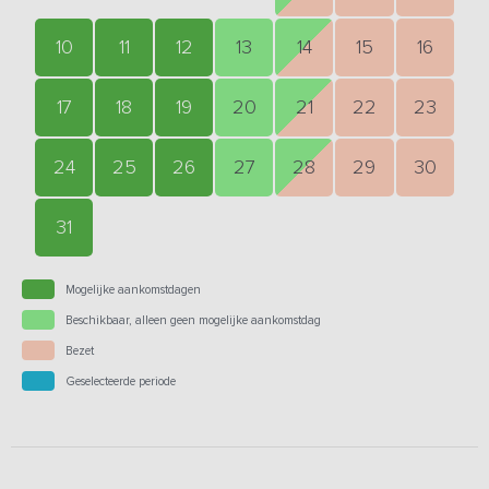
10
11
12
13
14
15
16
17
18
19
20
21
22
23
24
25
26
27
28
29
30
31
Mogelijke aankomstdagen
Beschikbaar, alleen geen mogelijke aankomstdag
Bezet
Geselecteerde periode