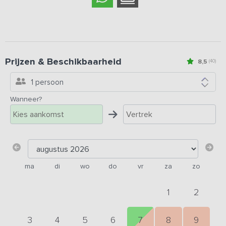
Prijzen & Beschikbaarheid
8,5
(40)
1 persoon
Wanneer?
ma
di
wo
do
vr
za
zo
1
2
3
4
5
6
7
8
9