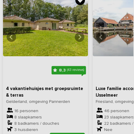
Bekijk
hier
alle foto's
Bekijk
hi
8,3
(43 reviews)
4 vakantiehuisjes met groepsruimte
Luxe familie acco
& terras
IJsselmeer
Gelderland, omgeving Pannerden
Friesland, omgeving
16 personen
46 personen
8 slaapkamers
23 slaapkamers
8 badkamers / douches
22 badkamers 
3
huisdieren
Nee