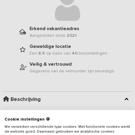
Erkend vakantieadres
Aangesloten sinds
2021
Geweldige locatie
Een
8.5
op basis van
40
beoordelingen
Veilig & vertrouwd
Gegevens van de verhuurder zijn bevestigd
Beschrijving
Dit
vakantieadres
bevindt zich in het voorhuis van een
Cookie instellingen 🍪
voormalige boerderij en is geschikt voor groepen tot 14 personen.
We verwerken verschillende type cookies. Met functionele cookies werkt
Deze aangename vakantiewoning beschikt over 5 slaapkamers,
de website goed. Daarnaast gebruiken we analytische cookies
een zit- en eetkamer met keuken en een aangenaam (overdekt)