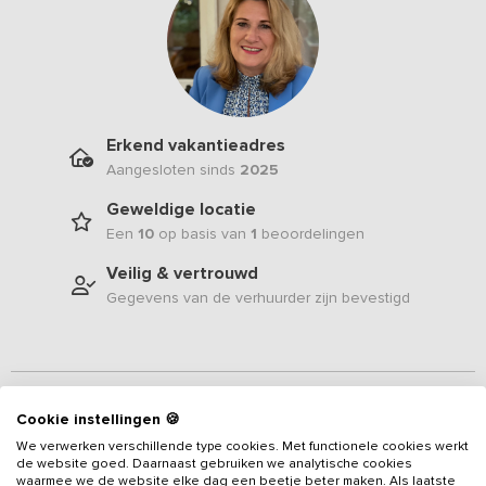
Erkend vakantieadres
Aangesloten sinds
2025
Geweldige locatie
Een
10
op basis van
1
beoordelingen
Veilig & vertrouwd
Gegevens van de verhuurder zijn bevestigd
Beschrijving
Cookie instellingen 🍪
We verwerken verschillende type cookies. Met functionele cookies werkt
In het glooiende Zuid-Limburgse landschap, op een erf met
de website goed. Daarnaast gebruiken we analytische cookies
eeuwenoude historie, bevindt zich dit sfeervolle
vakantieadres
waarmee we de website elke dag een beetje beter maken. Als laatste