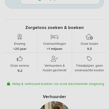
Zorgeloos zoeken & boeken
Ervaring
Overnachtingen
Onze huizen
>20 jaar
>1 miljoen
9,3
Onze service
Verhuurders &
Totaalprijzen, geen
huizen gecheckt
onverwachte kosten
9,2
Veilig & vertrouwd boeken via onze beschermde omgeving
Verhuurder