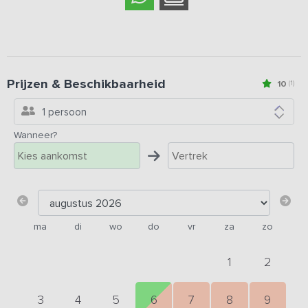
Prijzen & Beschikbaarheid
10
(1)
1 persoon
Wanneer?
ma
di
wo
do
vr
za
zo
1
2
3
4
5
6
7
8
9