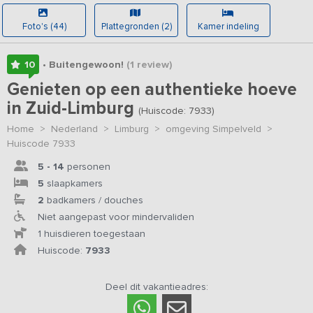
Foto's (44)
Plattegronden (2)
Kamer indeling
10
• Buitengewoon!
(1
review
)
Genieten op een authentieke hoeve
in Zuid-Limburg
(Huiscode: 7933)
Home
>
Nederland
>
Limburg
>
omgeving Simpelveld
>
Huiscode 7933
5 - 14
personen
5
slaapkamers
2
badkamers / douches
Niet aangepast voor mindervaliden
1 huisdieren toegestaan
Huiscode:
7933
Deel dit vakantieadres: