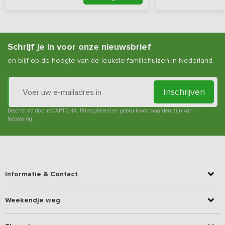
Schrijf je in voor onze nieuwsbrief
en blijf op de hoogte van de leukste familiehuizen in Nederland.
Inschrijven
Beschermd door reCAPTCHA.
Privacybeleid
en
gebruiksvoorwaarden
zijn van
toepassing.
Informatie & Contact
Weekendje weg