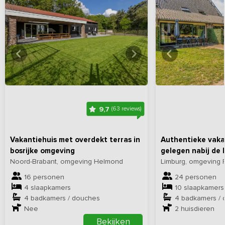
Bekijk
hier
alle foto's
Bekijk
hi
9,7
(63 reviews)
Vakantiehuis met overdekt terras in
Authentieke vaka
bosrijke omgeving
gelegen nabij de 
Noord-Brabant, omgeving Helmond
Limburg, omgeving
16 personen
24 personen
4 slaapkamers
10 slaapkamers
4 badkamers / douches
4 badkamers /
Nee
2
huisdieren
Bekijken