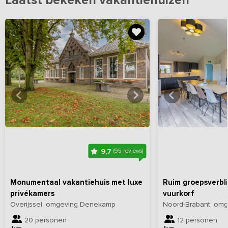
Laatst bekeken vakantiehuizen
Bekijk
hier
alle foto's
Bekijk
hi
9,7
(95 reviews)
Monumentaal vakantiehuis met luxe
Ruim groepsverbli
privékamers
vuurkorf
Overijssel, omgeving Denekamp
Noord-Brabant, omg
20 personen
12 personen