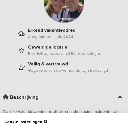
Erkend vakantieadres
Aangesloten sinds
2024
Geweldige locatie
Een
9.9
op basis van
29
beoordelingen
Veilig & vertrouwd
Gegevens van de verhuurder zijn bevestigd
Beschrijving
De luxe vakantiewoning heeft een unieke ligging middenin het
bosrijke buitengebied van de mooie Veluwe. Wanneer je het totaal
Cookie instellingen 🍪
omheinde terrein oprijdt, ziet je het voormalig gastenverblijf van