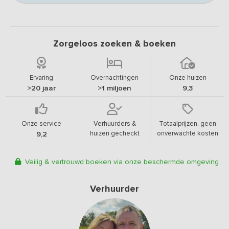
Zorgeloos zoeken & boeken
Ervaring
Overnachtingen
Onze huizen
>20 jaar
>1 miljoen
9,3
Onze service
Verhuurders &
Totaalprijzen, geen
huizen gecheckt
onverwachte kosten
9,2
Veilig & vertrouwd boeken via onze beschermde omgeving
Verhuurder