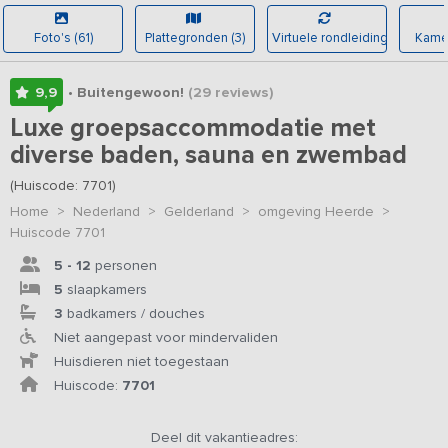
Foto's (61)
Plattegronden (3)
Virtuele rondleiding
Kamer
9,9
• Buitengewoon!
(29
reviews
)
Luxe groepsaccommodatie met
diverse baden, sauna en zwembad
(Huiscode: 7701)
Home
>
Nederland
>
Gelderland
>
omgeving Heerde
>
Huiscode 7701
5 - 12
personen
5
slaapkamers
3
badkamers / douches
Niet aangepast voor mindervaliden
Huisdieren niet toegestaan
Huiscode:
7701
Deel dit vakantieadres: