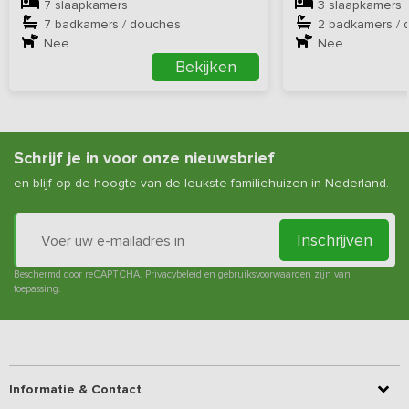
7 slaapkamers
3 slaapkamers
7 badkamers / douches
2 badkamers / 
Nee
Nee
Bekijken
Schrijf je in voor onze nieuwsbrief
en blijf op de hoogte van de leukste familiehuizen in Nederland.
Inschrijven
Beschermd door reCAPTCHA.
Privacybeleid
en
gebruiksvoorwaarden
zijn van
toepassing.
Informatie & Contact