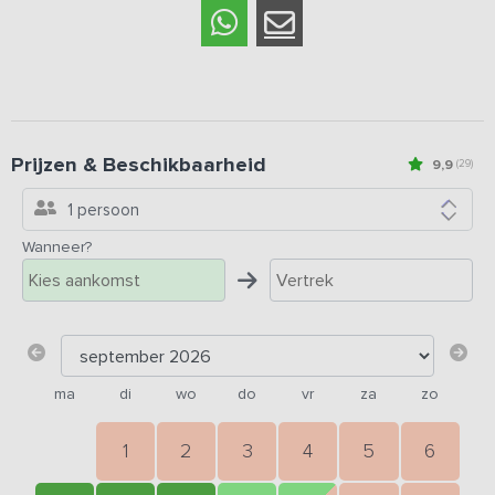
Prijzen & Beschikbaarheid
9,9
(29)
1 persoon
Wanneer?
ma
di
wo
do
vr
za
zo
1
2
3
4
5
6