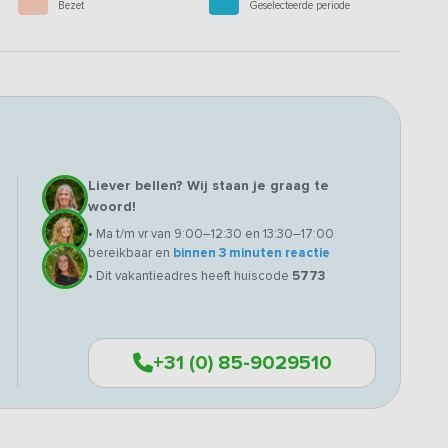
Bezet
Geselecteerde periode
Liever bellen? Wij staan je graag te
woord!
• Ma t/m vr van 9:00–12:30 en 13:30–17:00
bereikbaar en
binnen 3 minuten reactie
• Dit vakantieadres heeft huiscode
5773
+31 (0) 85-9029510