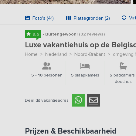
Vir
Foto's (41)
Plattegronden (2)
9,6
• Buitengewoon!
(32
reviews
)
Luxe vakantiehuis op de Belgi
Home
>
Nederland
>
Noord-Brabant
>
omgeving N
5 - 10
personen
5
slaapkamers
5
badkamers 
douches
Deel dit vakantieadres:
Prijzen & Beschikbaarheid