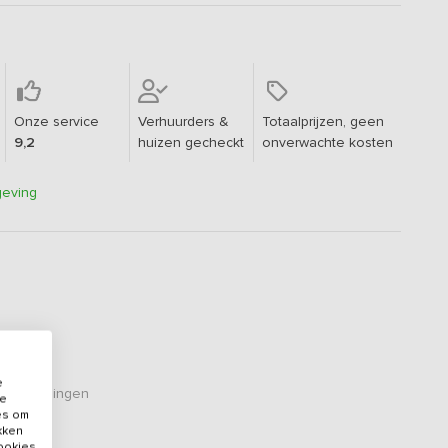
Onze service
Verhuurders &
Totaalprijzen, geen
9,2
huizen gecheckt
onverwachte kosten
geving
e
eoordelingen
de
es om
ikken
cookies