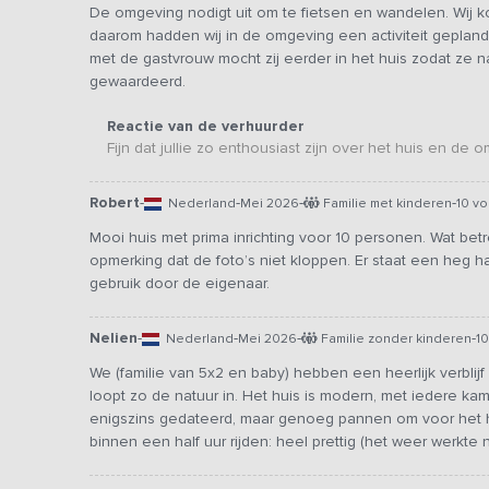
De omgeving nodigt uit om te fietsen en wandelen. Wij ko
daarom hadden wij in de omgeving een activiteit gepland
met de gastvrouw mocht zij eerder in het huis zodat ze n
gewaardeerd.
Reactie van de verhuurder
Fijn dat jullie zo enthousiast zijn over het huis en d
Robert
-
-
-
-
Nederland
Mei 2026
Familie met kinderen
10 v
Mooi huis met prima inrichting voor 10 personen. Wat betre
opmerking dat de foto’s niet kloppen. Er staat een heg h
gebruik door de eigenaar.
Nelien
-
-
-
-
Nederland
Mei 2026
Familie zonder kinderen
1
We (familie van 5x2 en baby) hebben een heerlijk verblijf 
loopt zo de natuur in. Het huis is modern, met iedere k
enigszins gedateerd, maar genoeg pannen om voor het 
binnen een half uur rijden: heel prettig (het weer werkte 