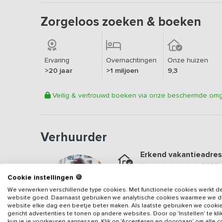
Zorgeloos zoeken & boeken
Ervaring
Overnachtingen
Onze huizen
>20 jaar
>1 miljoen
9,3
Veilig & vertrouwd boeken via onze beschermde om
Verhuurder
Erkend vakantieadres
Aangesloten sinds
2023
Cookie instellingen 🍪
Geweldige locatie
We verwerken verschillende type cookies. Met functionele cookies werkt d
Een
9.6
op basis van
32
b
website goed. Daarnaast gebruiken we analytische cookies waarmee we 
website elke dag een beetje beter maken. Als laatste gebruiken we cooki
Veilig & vertrouwd
gericht advertenties te tonen op andere websites. Door op 'Instellen' te kl
kun je je voorkeuren aanpassen. Klik op 'Accepteren en doorgaan' om alle 