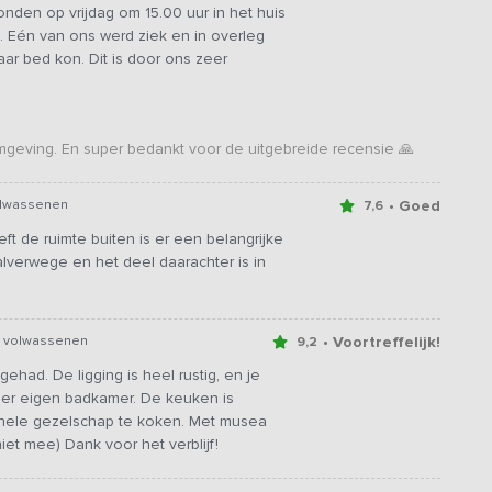
nden op vrijdag om 15.00 uur in het huis
. Eén van ons werd ziek en in overleg
aar bed kon. Dit is door ons zeer
e omgeving. En super bedankt voor de uitgebreide recensie 🙏
• Goed
olwassenen
7,6
ft de ruimte buiten is er een belangrijke
alverwege en het deel daarachter is in
• Voortreffelijk!
0 volwassenen
9,2
gehad. De ligging is heel rustig, en je
amer eigen badkamer. De keuken is
hele gezelschap te koken. Met musea
niet mee) Dank voor het verblijf!