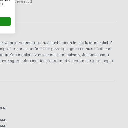
er zijn bevestigd
na.
, waar je helemaal tot rust kunt komen in alle luxe en ruimte?
lgische grens, perfect! Het gezellig ingerichte huis biedt met
e perfecte balans van samenzijn en privacy. Je kunt samen
inneringen delen met familieleden of vrienden die je te lang al
e slaapkamer om op te laden.
voel je je meteen op je gemak. Door de huiselijke en warme
De ruime huiskamer heeft een zithoek met loungebank en
ellig een drankje te doen met het hele gezelschap. De
 creaties te bereiden, je vindt er o.a. een inductie-kookplaat,
n van de overheerlijke maaltijd en uren natafelen aan de
afel
nespresso-koffie.
 ingericht met zachte, natuurlijke kleuren en bieden je de
afel
n voorzien van twee 1-persoonsbedden, die ook als 2-
afel