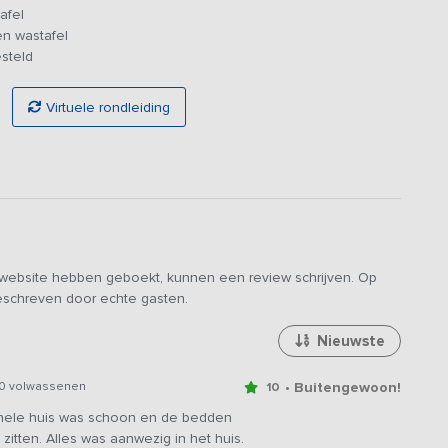
 zich de eerste slaapkamer, de overige 4 slaapkamers vind
afel
rs een eigen luxe ensuite badkamer met douche, toilet en
en wastafel
 waardoor het niet alleen een plek is om te slapen, maar ook
steld
Virtuele rondleiding
van Nederland en België. De tjilpende vogels en een
Na 22.00 uur is de omgeving zelfs een stiltegebied! De tuin
it natuurschoon te genieten en je onder te dompelen in de
e website hebben geboekt, kunnen een review schrijven. Op
geschreven door echte gasten.
Nieuwste
• Buitengewoon!
10 volwassenen
10
 hele huis was schoon en de bedden
zitten. Alles was aanwezig in het huis.