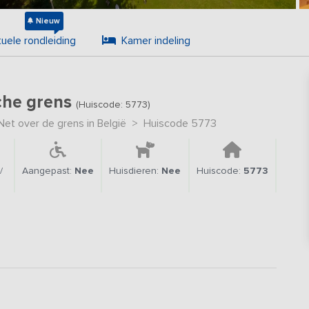
Nieuw
tuele rondleiding
Kamer indeling
sche grens
(Huiscode: 5773)
et over de grens in België
>
Huiscode 5773
/
Aangepast:
Nee
Huisdieren:
Nee
Huiscode:
5773