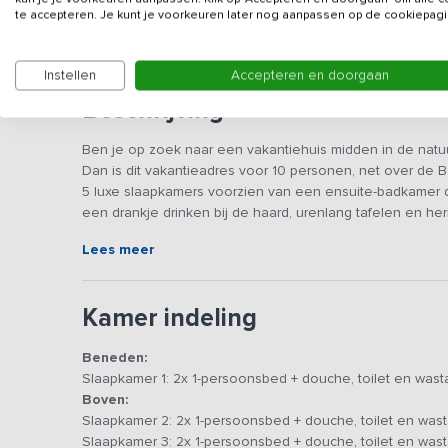
Gegevens van de verhuurd
te accepteren. Je kunt je voorkeuren later nog aanpassen op de cookiepagi
Instellen
Accepteren en doorgaan
Beschrijving
Ben je op zoek naar een vakantiehuis midden in de natuur
Dan is dit vakantieadres voor 10 personen, net over de Be
5 luxe slaapkamers voorzien van een ensuite-badkamer d
een drankje drinken bij de haard, urenlang tafelen en her
niet meer echt gesproken hebt, of even alleen zijn op j
Lees meer
In de compleet gerenoveerde en luxe ingerichte woning 
sfeer kom je meteen in een ontspannen vakantiesfeer. 
Kamer indeling
gashaard, wat het tot een heel fijn plekje maakt om gez
landelijke keuken biedt alle ruimte om samen de lekkerste
Beneden:
grote koelkast en een vaatwasser. Daarna kun je geniete
Slaapkamer 1: 2x 1-persoonsbed + douche, toilet en wast
lange eettafel, onder het genot van een kopje heerlijke 
Boven:
Zodra je de slaapkamers betreedt, voel je de rust. Ze zijn
Slaapkamer 2: 2x 1-persoonsbed + douche, toilet en wast
mogelijkheid om heerlijk te ontspannen. Alle kamers zij
Slaapkamer 3: 2x 1-persoonsbed + douche, toilet en wast