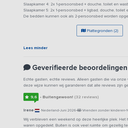
persoonsbed kunnen worden opgesteld. Beneden bevindt
Slaapkamer 4: 2x 1-persoonsbed + douche, toilet en wast
je op de eerste verdieping. Bovendien hebben alle kame
Slaapkamer 5: 2x 1-persoonsbed + ligbad, douche, toilet 
wastafel, boven is er zelfs één uitgerust met een ligbad,
De bedden kunnen ook als 2-persoonsbed worden opge
om helemaal tot rust te komen.
Plattegronden (2)
De accommodatie ligt midden in de bossen, op de grens 
kraaiende haan zijn de enige geluiden die je hier hoort. 
met grasveld en terras is een heerlijke plek om van al d
Lees minder
stilte en schoonheid van dit landgoed.
Geverifieerde beoordelingen
Echte gasten, echte reviews. Alleen gasten die via onz
deze wijze kunnen wij garanderen dat alle reviews zijn 
9,6
• Buitengewoon!
(32
reviews
)
Irene
-
-
-
-
Nederland
Juni 2026
Vrienden zonder kinderen
Wij verbleven een weekend op deze heerlijke plek. Het
waren opgedekt. Buiten is ook veel ruimte om gezellig te 