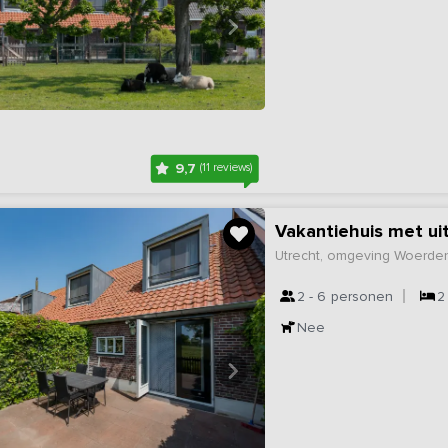
9,7
(11 reviews)
Vakantiehuis met uit
Utrecht, omgeving Woerde
2 - 6
personen
2
Nee