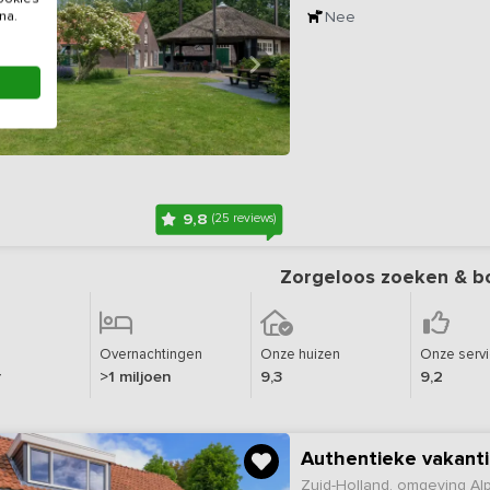
Nee
na.
9,8
(25 reviews)
Zorgeloos zoeken & b
Overnachtingen
Onze huizen
Onze serv
r
>1 miljoen
9,3
9,2
Authentieke vakanti
Zuid-Holland, omgeving Al