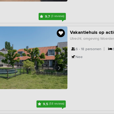
9,7
(3 reviews)
Utrecht, omgeving Woerde
6 - 18
personen
Nee
9,5
(58 reviews)