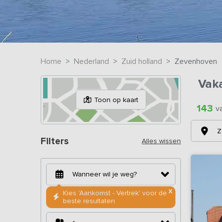
Home
Nederland
Zuid holland
Zevenhoven
Vak
Toon op kaart
143
v
Z
Filters
Alles wissen
X
Kies 'Aankomst - Vertrek' voor de
beste resultaten