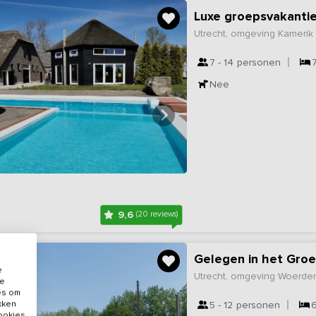
Luxe groepsvakanti
Utrecht, omgeving Kamerik
7 - 14
personen
Nee
9,6
(20 reviews)
Gelegen in het Gro
e
Utrecht, omgeving Woerde
de
es om
ikken
5 - 12
personen
cookies