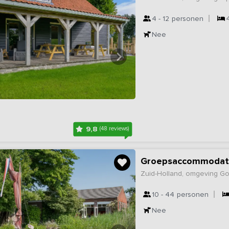
4 - 12
personen
Nee
9,8
(48 reviews)
Groepsaccommodatie
Zuid-Holland, omgeving G
10 - 44
personen
Nee