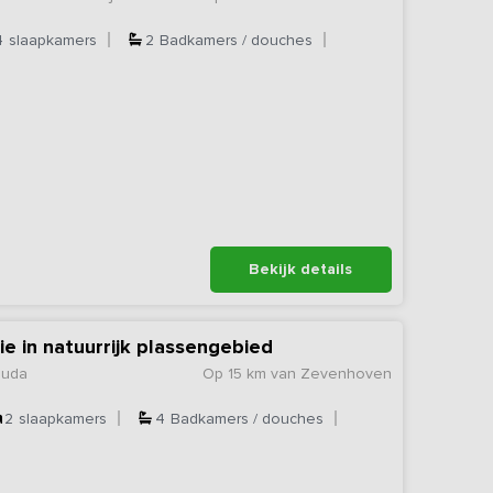
4
slaapkamers
2
Badkamers / douches
Bekijk details
 in natuurrijk plassengebied
ouda
Op 15 km van Zevenhoven
2
slaapkamers
4
Badkamers / douches