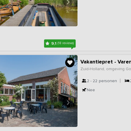
9,1
(18 reviews)
Vakantiepret - Vare
Zuid-Holland, omgeving G
2 - 22
personen
Nee