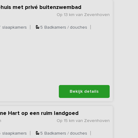
ehuis met privé buitenzwembad
Op 13 km van Zevenhoven
7
slaapkamers
5
Badkamers / douches
Bekijk details
ene Hart op een ruim landgoed
n
Op 15 km van Zevenhoven
6
slaapkamers
5
Badkamers / douches