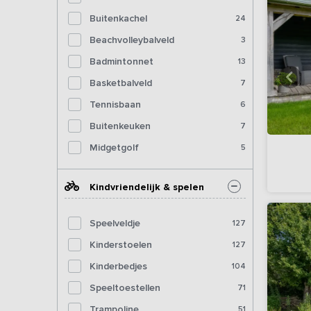
Buitenkachel
24
Beachvolleybalveld
3
Badmintonnet
13
Basketbalveld
7
Tennisbaan
6
Buitenkeuken
7
Midgetgolf
5
Kindvriendelijk & spelen
Speelveldje
127
Kinderstoelen
127
Kinderbedjes
104
Speeltoestellen
71
Trampoline
51