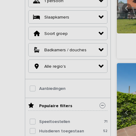
1 persoon
Slaapkamers
Soort groep
Badkamers / douches
Alle regio's
Aanbiedingen
Populaire filters
Speeltoestellen
71
Huisdieren toegestaan
52