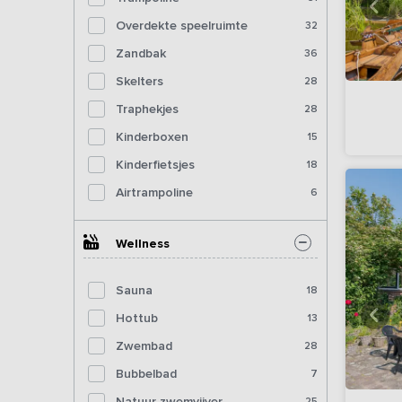
Overdekte speelruimte
32
Zandbak
36
Skelters
28
Traphekjes
28
Kinderboxen
15
Kinderfietsjes
18
Airtrampoline
6
Wellness
Sauna
18
Hottub
13
Zwembad
28
Bubbelbad
7
Natuur zwemvijver
25