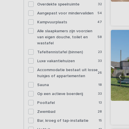
Overdekte speelruimte
32
Aangepast voor mindervaliden
54
Kampvuurplaats
47
Alle slaapkamers zijn voorzien
van eigen douche, toilet en
58
wastafel
Tafeltennistafel (binnen)
23
Luxe vakantiehuizen
33
Accommodatie bestaat uit losse
26
huisjes of appartementen
Sauna
18
Op een actieve boerderij
33
Pooltafel
13
Zwembad
28
Bar, kroeg of tap-installatie
15