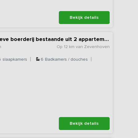
Bekijk details
Vakantiehuis op actieve boerderij bestaande uit 2 appartementen
n
Op 12 km van Zevenhoven
6
slaapkamers
6
Badkamers / douches
Bekijk details