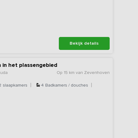
Bekijk details
n in het plassengebied
ouda
Op 15 km van Zevenhoven
2
slaapkamers
4
Badkamers / douches