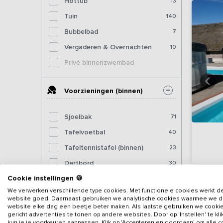
Hottub
13
Tuin
140
Bubbelbad
7
Vergaderen & Overnachten
10
Privé binnenzwembad
Voorzieningen (binnen)
Sjoelbak
71
Tafelvoetbal
40
Tafeltennistafel (binnen)
23
Dartbord
30
Cookie instellingen 🍪
Pooltafel
13
We verwerken verschillende type cookies. Met functionele cookies werkt d
Biljart
9
website goed. Daarnaast gebruiken we analytische cookies waarmee we 
website elke dag een beetje beter maken. Als laatste gebruiken we cooki
Fitnessapparatuur
5
gericht advertenties te tonen op andere websites. Door op 'Instellen' te kl
kun je je voorkeuren aanpassen. Klik op 'Accepteren en doorgaan' om alle 