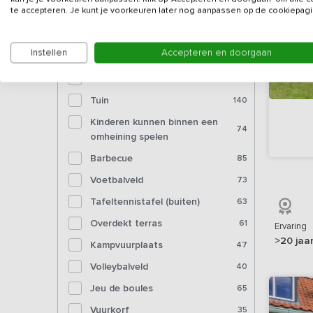
Bioscoop
2
te accepteren. Je kunt je voorkeuren later nog aanpassen op de cookiepagi
Voorzieningen (buiten)
Instellen
Accepteren en doorgaan
Tuinmeubelen
141
Tuin
140
Kinderen kunnen binnen een
74
omheining spelen
Barbecue
85
Voetbalveld
73
Tafeltennistafel (buiten)
63
Overdekt terras
61
Ervaring
>20 jaa
Kampvuurplaats
47
Volleybalveld
40
Jeu de boules
65
Vuurkorf
35