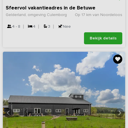
Sfeervol vakantieadres in de Betuwe
Gelderland, omgeving Culemborg
Op 17 km van Noordeloos
4 - 8
4
3
Nee
Bekijk details