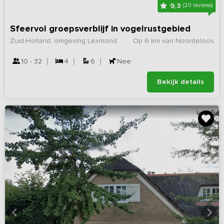
9,3
(20 reviews)
Sfeervol groepsverblijf in vogelrustgebied
Zuid-Holland, omgeving Lexmond
Op 6 km van Noordeloos
10 - 32
4
6
Nee
Bekijk details