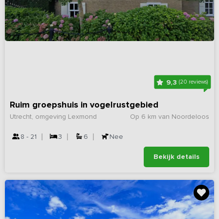
9,3
(20 reviews)
Ruim groepshuis in vogelrustgebied
Utrecht, omgeving Lexmond
Op 6 km van Noordeloos
8 - 21
3
6
Nee
Bekijk details