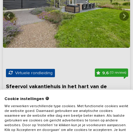
9,6
Virtuele rondleiding
(13 reviews)
Sfeervol vakantiehuis in het hart van de
Betuwe
Cookie instellingen 🍪
Gelderland, omgeving Culemborg
Op 17 km van Noordeloos
We verwerken verschillende type cookies. Met functionele cookies werkt
de website goed. Daarnaast gebruiken we analytische cookies
4 - 8
4
3
Nee
waarmee we de website elke dag een beetje beter maken. Als laatste
gebruiken we cookies om gericht advertenties te tonen op andere
websites. Door op 'Instellen' te klikken kun je je voorkeuren aanpassen.
Bekijk details
Klik op 'Accepteren en doorgaan' om alle cookies te accepteren. Je kunt