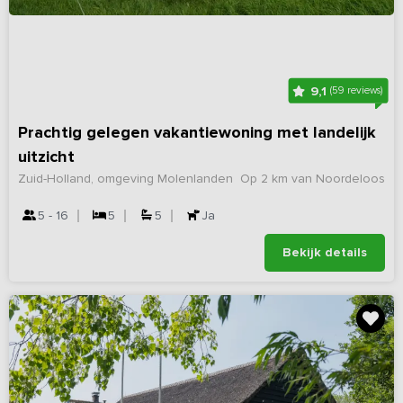
9,1
(59 reviews)
Prachtig gelegen vakantiewoning met landelijk
uitzicht
Zuid-Holland, omgeving Molenlanden
Op 2 km van Noordeloos
5 - 16
5
5
Ja
Bekijk details