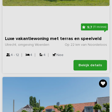
9,7
(11 reviews)
Luxe vakantiewoning met terras en speelveld
Utrecht, omgeving Woerden
Op 22 km van Noordeloos
4 - 12
4
4
Nee
Bekijk details