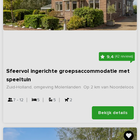
9,4
(42 reviews)
Sfeervol ingerichte groepsaccommodatie met
speeltuin
Zuid-Holland, omgeving Molenlanden
Op 2 km van Noordeloos
7 - 12
5
5
2
Bekijk details