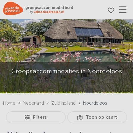
Groepsaccommodaties in Noordeloos
Home
Nederland
Zuid holland
Noordeloos
Filters
Toon op kaart