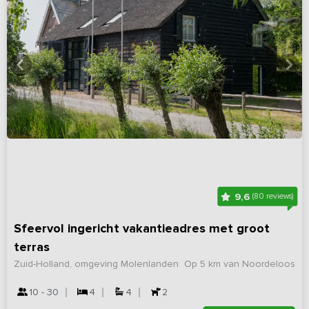
9,6
(80 reviews)
Sfeervol ingericht vakantieadres met groot
terras
Zuid-Holland, omgeving Molenlanden
Op 5 km van Noordeloos
10 - 30
4
4
2