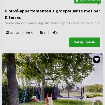
9,2
(35 reviews)
6 privé-appartementen + groepsruimte met bar
& terras
Noord-Brabant, omgeving Drimmelen
Op 23 km van Noordeloos
10 - 28
10
6
5
Bekijk details