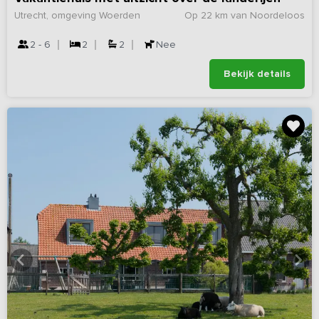
Utrecht, omgeving Woerden
Op 22 km van Noordeloos
2 - 6
2
2
Nee
Bekijk details