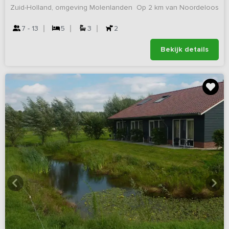
Zuid-Holland, omgeving Molenlanden
Op 2 km van Noordeloos
7 - 13
5
3
2
Bekijk details