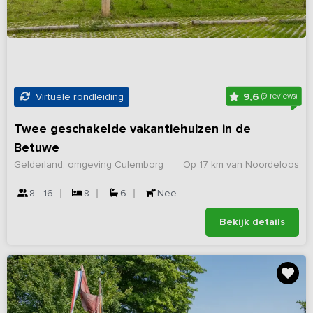
9,6
Virtuele rondleiding
(9 reviews)
Twee geschakelde vakantiehuizen in de
Betuwe
Gelderland, omgeving Culemborg
Op 17 km van Noordeloos
8 - 16
8
6
Nee
Bekijk details