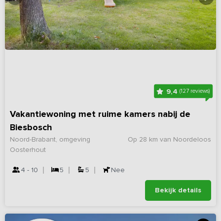
9,4
(127 reviews)
Vakantiewoning met ruime kamers nabij de
Biesbosch
Noord-Brabant, omgeving
Op 28 km van Noordeloos
Oosterhout
4 - 10
5
5
Nee
Bekijk details