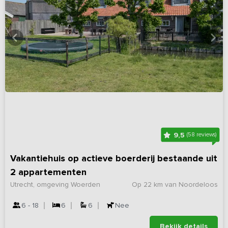
9,5
(58 reviews)
Vakantiehuis op actieve boerderij bestaande uit
2 appartementen
Utrecht, omgeving Woerden
Op 22 km van Noordeloos
6 - 18
6
6
Nee
Bekijk details