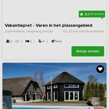
9,1
(18 reviews)
Vakantiepret - Varen in het plassengebied
Zuid-Holland, omgeving Gouda
Op 20 km van Noordeloos
2 - 22
2
4
Nee
Bekijk details