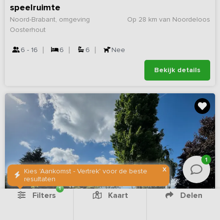
speelruimte
Noord-Brabant, omgeving
Op 28 km van Noordeloos
Oosterhout
6 - 16
6
6
Nee
Bekijk details
1
X
Kies 'Aankomst - Vertrek' voor de beste
resultaten
1
Filters
Kaart
Delen