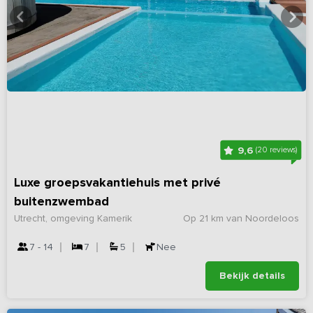
9,6
(20 reviews)
Luxe groepsvakantiehuis met privé
buitenzwembad
Utrecht, omgeving Kamerik
Op 21 km van Noordeloos
7 - 14
7
5
Nee
Bekijk details