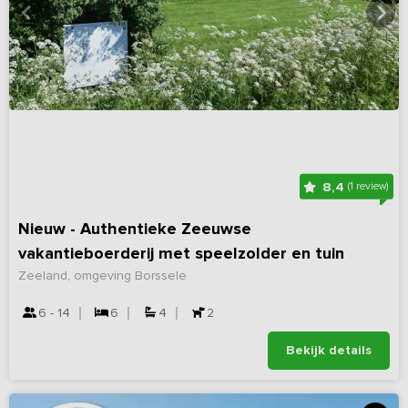
8,4
(1 review)
Nieuw - Authentieke Zeeuwse
vakantieboerderij met speelzolder en tuin
Zeeland, omgeving Borssele
6 - 14
6
4
2
Bekijk details