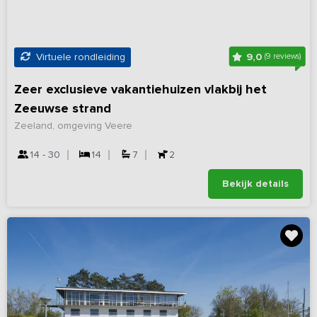
9,0
Virtuele rondleiding
(9 reviews)
Zeer exclusieve vakantiehuizen vlakbij het
Zeeuwse strand
Zeeland, omgeving Veere
14 - 30
14
7
2
Bekijk details