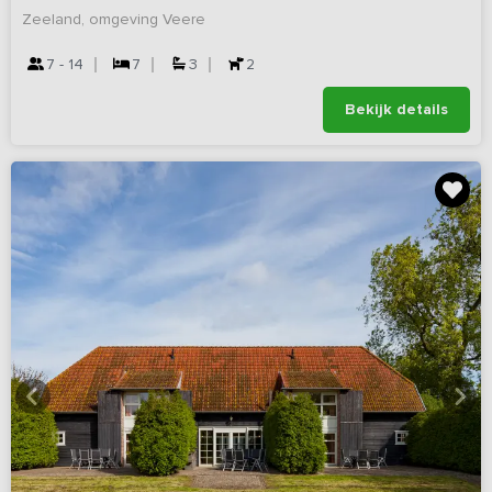
Zeeland, omgeving Veere
7 - 14
7
3
2
Bekijk details