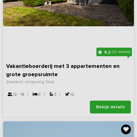
9,2
(20 reviews)
Vakantieboerderij met 3 appartementen en
grote groepsruimte
Zeeland, omgeving Sluis
12 - 18
9
3
12
Bekijk details