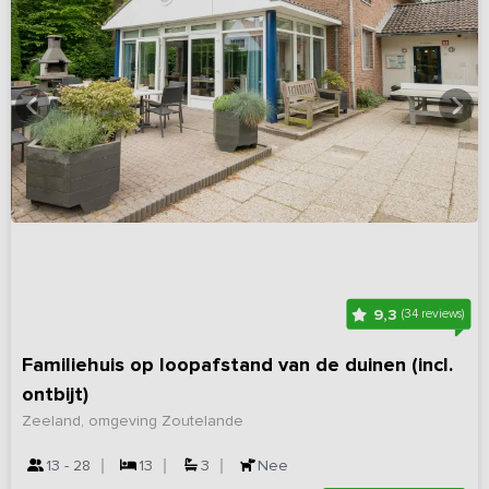
9,3
(34 reviews)
Familiehuis op loopafstand van de duinen (incl.
ontbijt)
Zeeland, omgeving Zoutelande
13 - 28
13
3
Nee