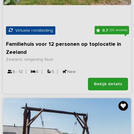
9,7
Virtuele rondleiding
(26 reviews)
Familiehuis voor 12 personen op toplocatie in
Zeeland
Zeeland, omgeving Sluis
6 - 12
6
5
Nee
Bekijk details