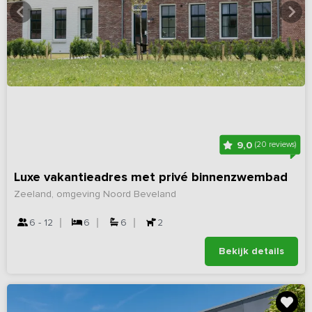
9,0
(20 reviews)
Luxe vakantieadres met privé binnenzwembad
Zeeland, omgeving Noord Beveland
6 - 12
6
6
2
Bekijk details