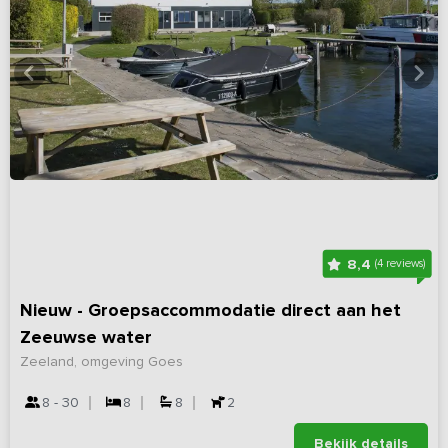
8,4
(4 reviews)
Nieuw - Groepsaccommodatie direct aan het
Zeeuwse water
Zeeland, omgeving Goes
8 - 30
8
8
2
Bekijk details