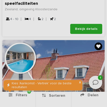
speelfaciliteiten
Zeeland, omgeving Kloosterzande
4 - 10
4
2
2
Bekijk details
1
X
Kies 'Aankomst - Vertrek' voor de beste
resultaten
1
Filters
Delen
Sorteren