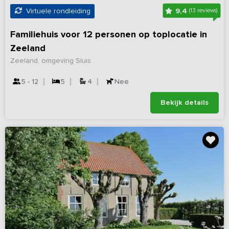
9,4
Virtuele rondleiding
(13 reviews)
Familiehuis voor 12 personen op toplocatie in
Zeeland
Zeeland, omgeving Sluis
5 - 12
5
4
Nee
Bekijk details