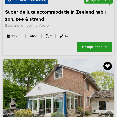
9,8
Virtuele rondleiding
Super de luxe accommodatie in Zeeland nabij
zon, zee & strand
Zeeland, omgeving Veere
23 - 50
23
11
Ja
Bekijk details