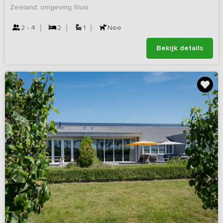
Zeeland, omgeving Sluis
2 - 4
2
1
Nee
Bekijk details