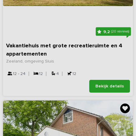
9,2
(20 reviews)
Vakantiehuis met grote recreatieruimte en 4
appartementen
Zeeland, omgeving Sluis
12 - 24
12
4
12
Bekijk details