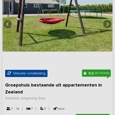
9,5
Virtuele rondleiding
(18 reviews)
Groepshuis bestaande uit appartementen in
Zeeland
Zeeland, omgeving Sluis
7 - 16
7
5
Nee