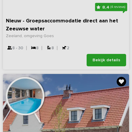
8,4
(4 reviews)
Nieuw - Groepsaccommodatie direct aan het
Zeeuwse water
Zeeland, omgeving Goes
8 - 30
8
8
2
Bekijk details