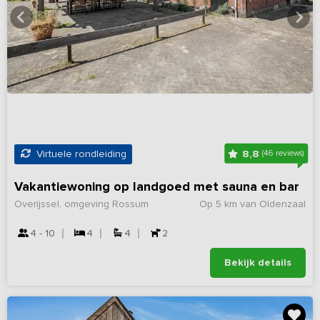
8,8
Virtuele rondleiding
(46 reviews)
Vakantiewoning op landgoed met sauna en bar
Overijssel, omgeving Rossum
Op 5 km van Oldenzaal
4 - 10
4
4
2
Bekijk details