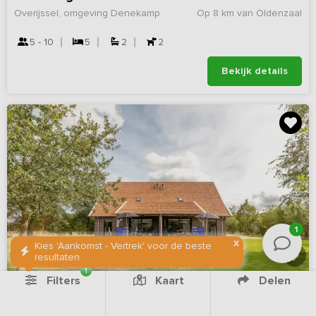
Overijssel, omgeving Denekamp
Op 8 km van Oldenzaal
5 - 10
5
2
2
Bekijk details
1
X
Kies 'Aankomst - Vertrek' voor de beste
resultaten
1
Filters
Kaart
Delen