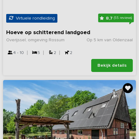
8,7
Virtuele rondleiding
(55 reviews)
Hoeve op schitterend landgoed
Overijssel, omgeving Rossum
Op 5 km van Oldenzaal
4 - 10
5
2
2
Bekijk details