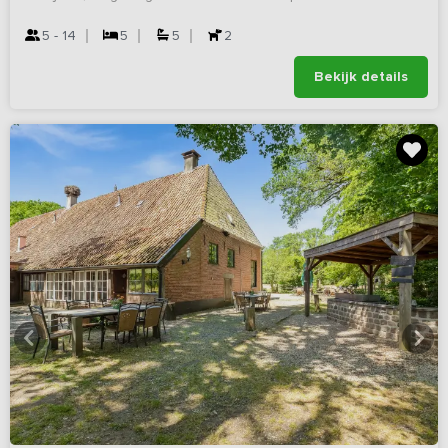
5 - 14
5
5
2
Bekijk details