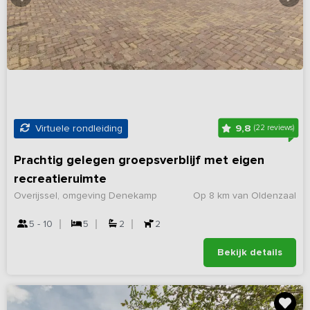
9,8
Virtuele rondleiding
(22 reviews)
Prachtig gelegen groepsverblijf met eigen
recreatieruimte
Overijssel, omgeving Denekamp
Op 8 km van Oldenzaal
5 - 10
5
2
2
Bekijk details