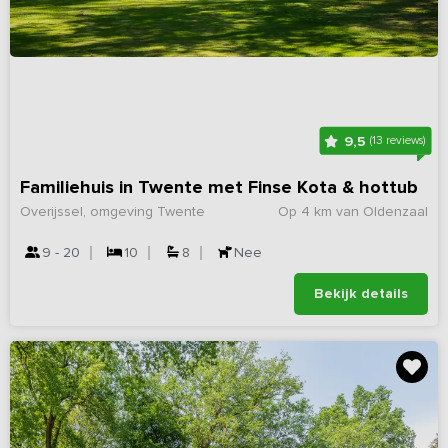
9,5
(13 reviews)
Familiehuis in Twente met Finse Kota & hottub
Overijssel, omgeving Twente
Op 4 km van Oldenzaal
9 - 20
10
8
Nee
Bekijk details