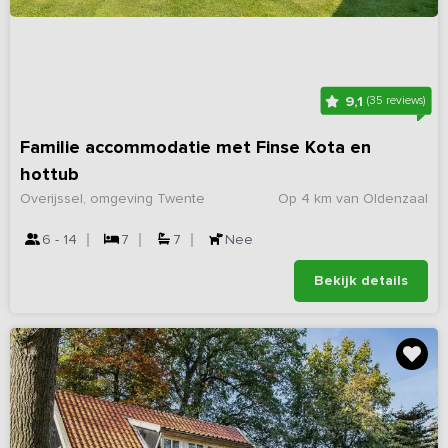
9,1
(35 reviews)
Familie accommodatie met Finse Kota en
hottub
Overijssel, omgeving Twente
Op 4 km van Oldenzaal
6 - 14
7
7
Nee
Bekijk details