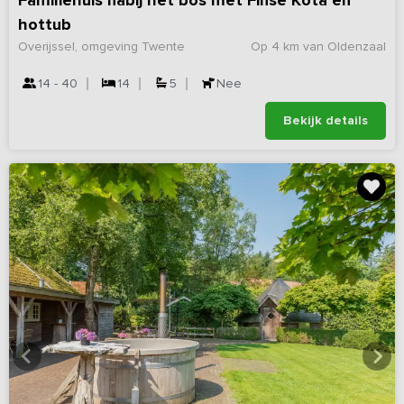
Familiehuis nabij het bos met Finse Kota en
hottub
Overijssel, omgeving Twente
Op 4 km van Oldenzaal
14 - 40
14
5
Nee
Bekijk details