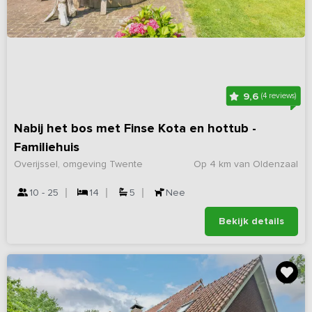
9,6
(4 reviews)
Nabij het bos met Finse Kota en hottub -
Familiehuis
Overijssel, omgeving Twente
Op 4 km van Oldenzaal
10 - 25
14
5
Nee
Bekijk details