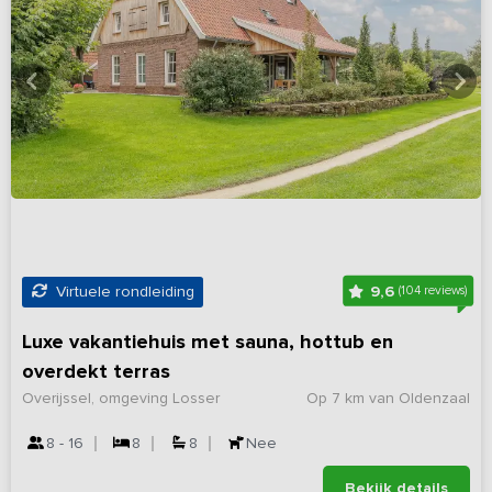
9,6
Virtuele rondleiding
(104 reviews)
Luxe vakantiehuis met sauna, hottub en
overdekt terras
Overijssel, omgeving Losser
Op 7 km van Oldenzaal
8 - 16
8
8
Nee
Bekijk details