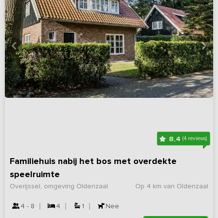
8,4
(4 reviews)
Familiehuis nabij het bos met overdekte
speelruimte
Overijssel, omgeving Oldenzaal
Op 4 km van Oldenzaal
4 - 8
4
1
Nee