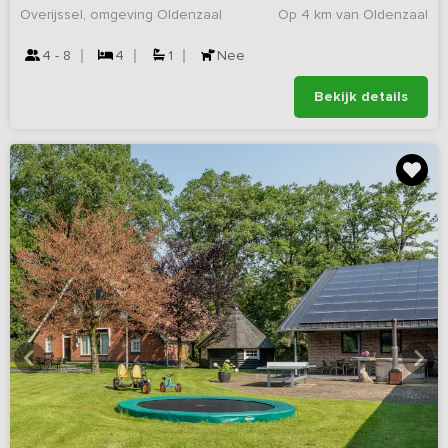
Overijssel, omgeving Oldenzaal
Op 4 km van Oldenzaal
4 - 8
4
1
Nee
Bekijk details