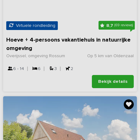
8,7
Virtuele rondleiding
(69 reviews)
Hoeve + 4-persoons vakantiehuis in natuurrijke
omgeving
Overijssel, omgeving Rossum
Op 5 km van Oldenzaal
6 - 14
6
3
2
Bekijk details