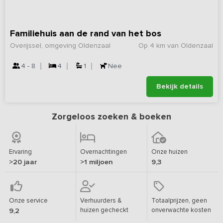
Familiehuis aan de rand van het bos
Overijssel, omgeving Oldenzaal
Op 4 km van Oldenzaal
4 - 8
4
1
Nee
Bekijk details
Zorgeloos zoeken & boeken
Ervaring
Overnachtingen
Onze huizen
>20 jaar
>1 miljoen
9,3
Onze service
Verhuurders &
Totaalprijzen, geen
huizen gecheckt
onverwachte kosten
9,2