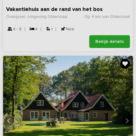
Vakantiehuis aan de rand van het bos
Overijssel, omgeving Oldenzaal
Op 4 km van Oldenzaal
4 - 8
4
1
Nee
Bekijk details