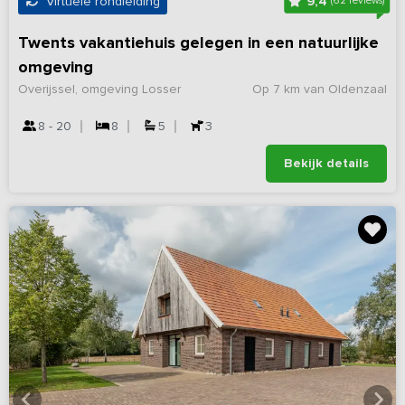
9,4
Virtuele rondleiding
(62 reviews)
Twents vakantiehuis gelegen in een natuurlijke
omgeving
Overijssel, omgeving Losser
Op 7 km van Oldenzaal
8 - 20
8
5
3
Bekijk details