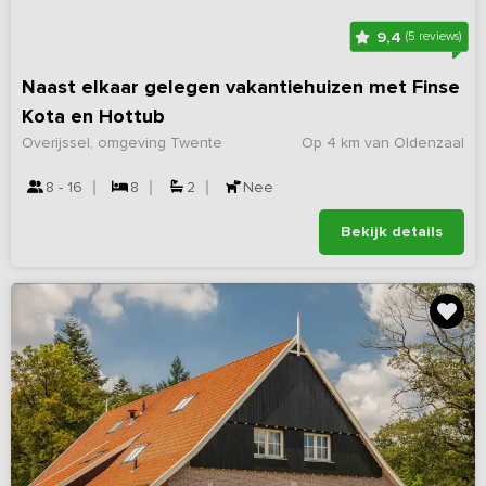
9,4
(5 reviews)
Naast elkaar gelegen vakantiehuizen met Finse
Kota en Hottub
Overijssel, omgeving Twente
Op 4 km van Oldenzaal
8 - 16
8
2
Nee
Bekijk details