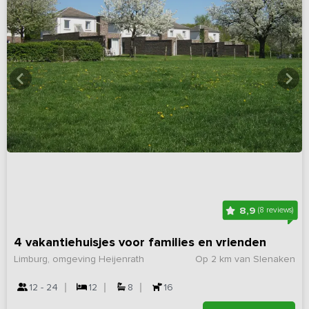
8,9
(8 reviews)
4 vakantiehuisjes voor families en vrienden
Limburg, omgeving Heijenrath
Op 2 km van Slenaken
12 - 24
12
8
16