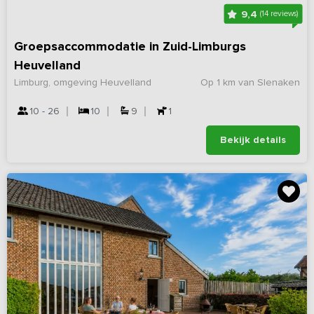
9,4
(14 reviews)
Groepsaccommodatie in Zuid-Limburgs
Heuvelland
Limburg, omgeving Heuvelland
Op 1 km van Slenaken
10 - 26
10
9
1
Bekijk details