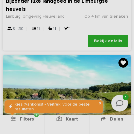
Bijzonder luxe landgoed in de Limburgse
heuvels
Limburg, omgeving Heuvelland
Op 4 km van Slenaken
8 - 30
11
11
1
Bekijk details
1
X
Kies 'Aankomst - Vertrek' voor de beste
resultaten
1
Filters
Kaart
Delen