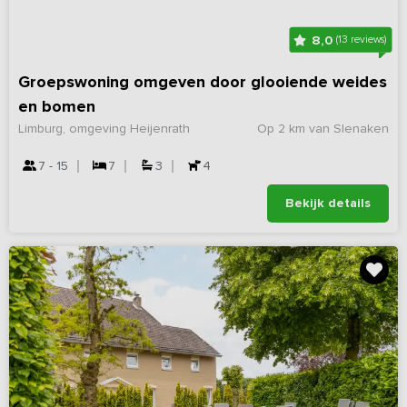
8,0
(13 reviews)
Groepswoning omgeven door glooiende weides
en bomen
Limburg, omgeving Heijenrath
Op 2 km van Slenaken
7 - 15
7
3
4
Bekijk details