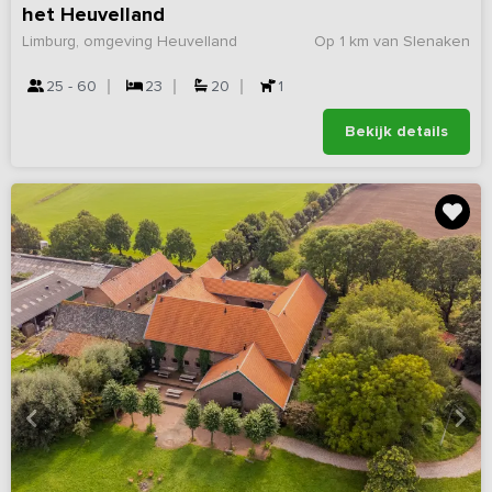
het Heuvelland
Limburg, omgeving Heuvelland
Op 1 km van Slenaken
25 - 60
23
20
1
Bekijk details