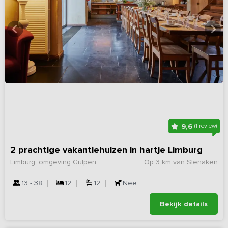
9,6
(1 review)
2 prachtige vakantiehuizen in hartje Limburg
Limburg, omgeving Gulpen
Op 3 km van Slenaken
13 - 38
12
12
Nee
Bekijk details