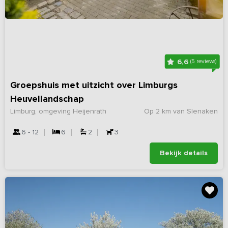
6,6
(5 reviews)
Groepshuis met uitzicht over Limburgs
Heuvellandschap
Limburg, omgeving Heijenrath
Op 2 km van Slenaken
6 - 12
6
2
3
Bekijk details