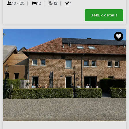
10 - 20
12
12
1
Bekijk details