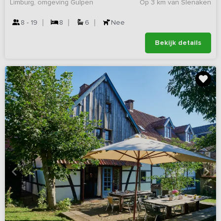
Limburg, omgeving Gulpen
Op 3 km van Slenaken
8 - 19
8
6
Nee
Bekijk details