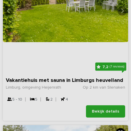
7,2
(7 reviews)
Vakantiehuis met sauna in Limburgs heuvelland
Limburg, omgeving Heijenrath
Op 2 km van Slenaken
5 - 10
5
2
4
Bekijk details