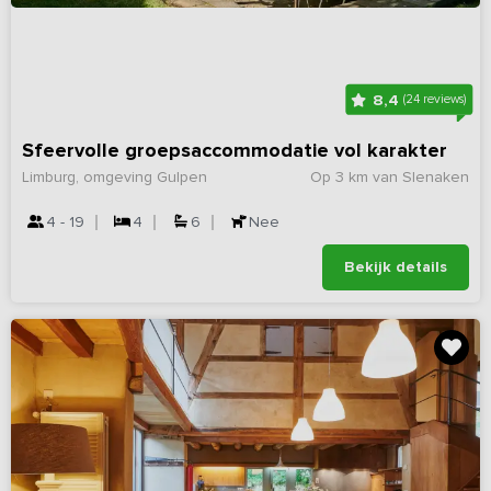
8,4
(24 reviews)
Sfeervolle groepsaccommodatie vol karakter
Limburg, omgeving Gulpen
Op 3 km van Slenaken
4 - 19
4
6
Nee
Bekijk details