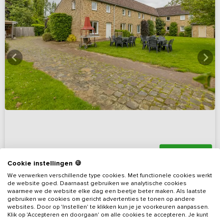
7,9
(8 reviews)
Cookie instellingen 🍪
Groepswoning tussen glooiende Limburgse
We verwerken verschillende type cookies. Met functionele cookies werkt
de website goed. Daarnaast gebruiken we analytische cookies
heuvels
waarmee we de website elke dag een beetje beter maken. Als laatste
Limburg, omgeving Heijenrath
Op 2 km van Slenaken
gebruiken we cookies om gericht advertenties te tonen op andere
websites. Door op 'Instellen' te klikken kun je je voorkeuren aanpassen.
Klik op 'Accepteren en doorgaan' om alle cookies te accepteren. Je kunt
12 - 25
12
4
4