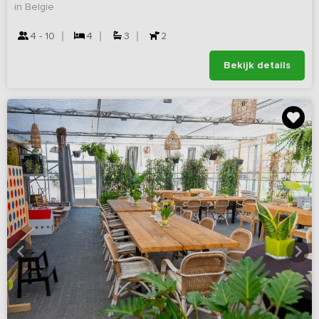
in Belgie
4 - 10
4
3
2
Bekijk details