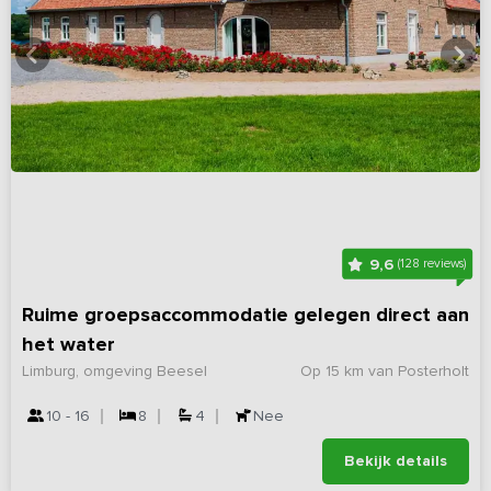
9,6
(128 reviews)
Ruime groepsaccommodatie gelegen direct aan
het water
Limburg, omgeving Beesel
Op 15 km van Posterholt
10 - 16
8
4
Nee
Bekijk details