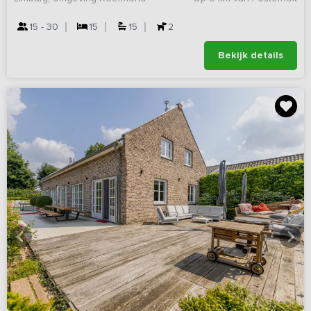
15 - 30
15
15
2
Bekijk details