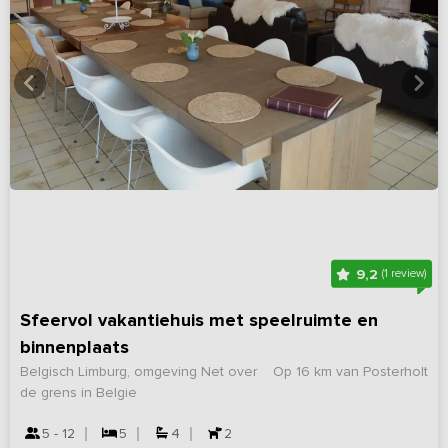
9,2
(1 review)
Sfeervol vakantiehuis met speelruimte en
binnenplaats
Belgisch Limburg, omgeving Net over
Op 16 km van Posterholt
de grens in Belgie
5 - 12
5
4
2