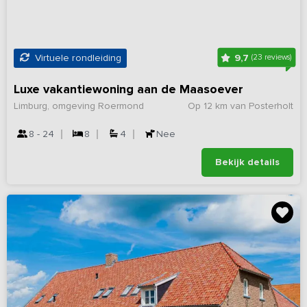
9,7
Virtuele rondleiding
(23 reviews)
Luxe vakantiewoning aan de Maasoever
Limburg, omgeving Roermond
Op 12 km van Posterholt
8 - 24
8
4
Nee
Bekijk details