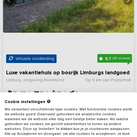
9,7
Virtuele rondleiding
(48 reviews)
Luxe vakantiehuis op bosrijk Limburgs landgoed
Limburg, omgeving Roermond
Op 9 km van Posterholt
16 - 36
16
16
2
Cookie instellingen 🍪
Bekijk details
We verwerken verschillende type cookies. Met functionele cookies werkt
de website goed. Daarnaast gebruiken we analytische cookies
waarmee we de website elke dag een beetje beter maken. Als laatste
gebruiken we cookies om gericht advertenties te tonen op andere
websites. Door op 'Instellen' te klikken kun je je voorkeuren aanpassen.
Klik op 'Accepteren en doorgaan' om alle cookies te accepteren. Je kunt