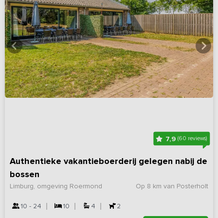
7,9
(60 reviews)
Authentieke vakantieboerderij gelegen nabij de
bossen
Limburg, omgeving Roermond
Op 8 km van Posterholt
10 - 24
10
4
2