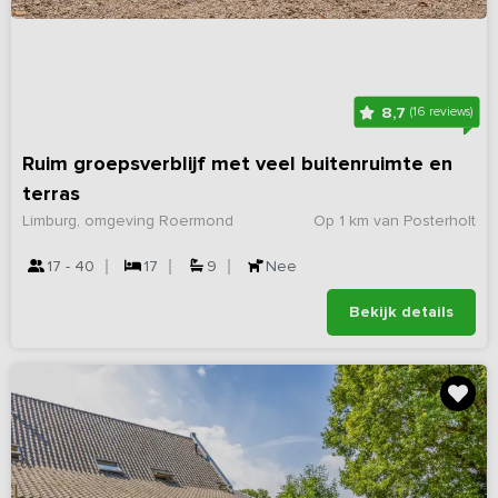
8,7
(16 reviews)
Ruim groepsverblijf met veel buitenruimte en
terras
Limburg, omgeving Roermond
Op 1 km van Posterholt
17 - 40
17
9
Nee
Bekijk details