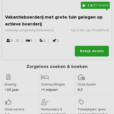
7,9
(53 reviews)
Vakantieboerderij met grote tuin gelegen op
actieve boerderij
Limburg, omgeving Roermond
Op 8 km van Posterholt
5 - 12
5
2
2
Bekijk details
Zorgeloos zoeken & boeken
Ervaring
Overnachtingen
Onze huizen
>20 jaar
>1 miljoen
9,3
Onze service
Verhuurders &
Totaalprijzen, geen