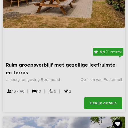
9,1
(14 reviews)
Ruim groepsverblijf met gezellige leefruimte
en terras
Limburg, omgeving Roermond
Op 1 km van Posterholt
10 - 40
10
6
2
Bekijk details