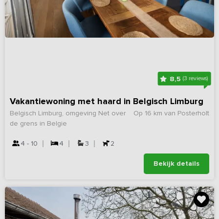
8,5
(3 reviews)
Vakantiewoning met haard in Belgisch Limburg
Belgisch Limburg, omgeving Net over
Op 16 km van Posterholt
de grens in Belgie
4 - 10
4
3
2
Bekijk details