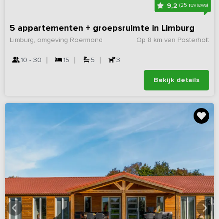
9,2
(25 reviews)
5 appartementen + groepsruimte in Limburg
Limburg, omgeving Roermond
Op 8 km van Posterholt
10 - 30
15
5
3
Bekijk details