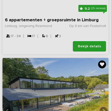
9,2
(25 reviews)
6 appartementen + groepsruimte in Limburg
Limburg, omgeving Roermond
Op 8 km van Posterholt
17 - 34
17
6
3
Bekijk details