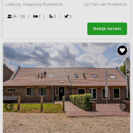
Limburg, omgeving Roermond
Op 1 km van Posterholt
14 - 26
7
3
2
Bekijk details