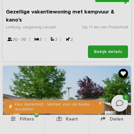
Gezellige vakantiewoning met kampvuur &
kano's
Limburg, omgeving Leudal
Op 17 km van Posterholt
20 - 30
3
2
2
Bekijk details
1
X
Kies 'Aankomst - Vertrek' voor de beste
resultaten
1
Filters
Kaart
Delen