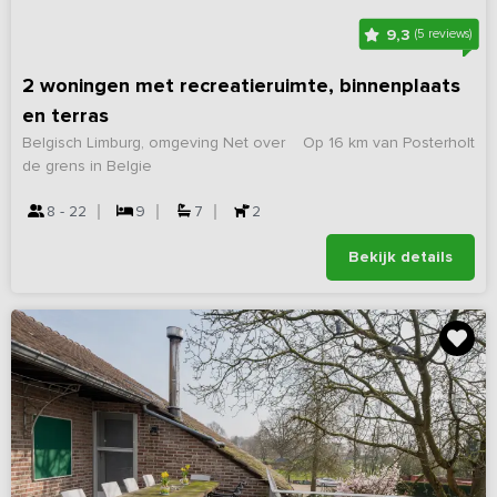
9,3
(5 reviews)
2 woningen met recreatieruimte, binnenplaats
en terras
Belgisch Limburg, omgeving Net over
Op 16 km van Posterholt
de grens in Belgie
8 - 22
9
7
2
Bekijk details