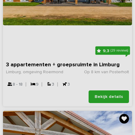
9,3
(29 reviews)
3 appartementen + groepsruimte in Limburg
Limburg, omgeving Roermond
Op 8 km van Posterholt
8 - 18
9
3
3
Bekijk details