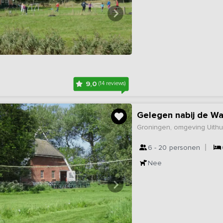
9,0
(14 reviews)
Gelegen nabij de W
Groningen, omgeving Uith
6 - 20
personen
Nee