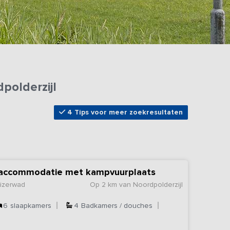
polderzijl
4 Tips voor meer zoekresultaten
e accommodatie met kampvuurplaats
uizerwad
Op 2 km van Noordpolderzijl
6
slaapkamers
4
Badkamers / douches