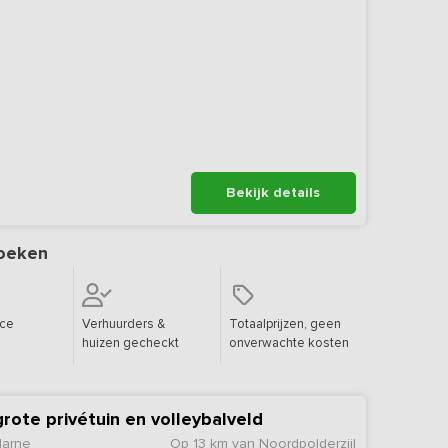
Bekijk details
oeken
ice
Verhuurders &
Totaalprijzen, geen
huizen gecheckt
onverwachte kosten
rote privétuin en volleybalveld
Marne
Op 13 km van Noordpolderzijl