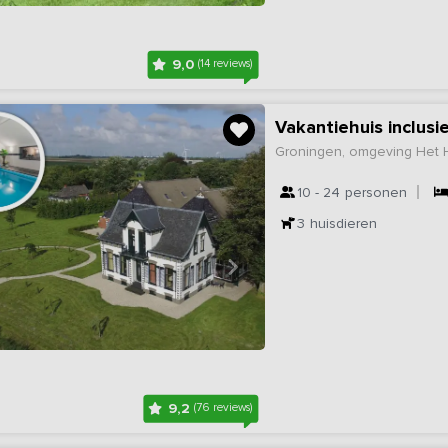
9,0
(14 reviews)
Groningen, omgeving Het
10 - 24
personen
3
huisdieren
9,2
(76 reviews)