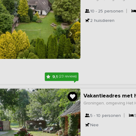
10 - 25
personen
2
huisdieren
9,1
(23 reviews)
Vakantieadres met h
Groningen, omgeving Het
5 - 10
personen
Nee