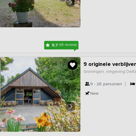
9,7
(48 reviews)
9 originele verblijv
Groningen, omgeving Delfzi
9 - 26
personen
Nee