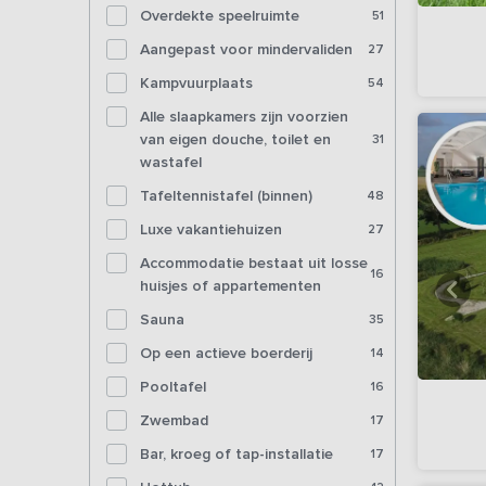
Overdekte speelruimte
51
Aangepast voor mindervaliden
27
Kampvuurplaats
54
Alle slaapkamers zijn voorzien
van eigen douche, toilet en
31
wastafel
Tafeltennistafel (binnen)
48
Luxe vakantiehuizen
27
Accommodatie bestaat uit losse
16
huisjes of appartementen
Sauna
35
Op een actieve boerderij
14
Pooltafel
16
Zwembad
17
Bar, kroeg of tap-installatie
17