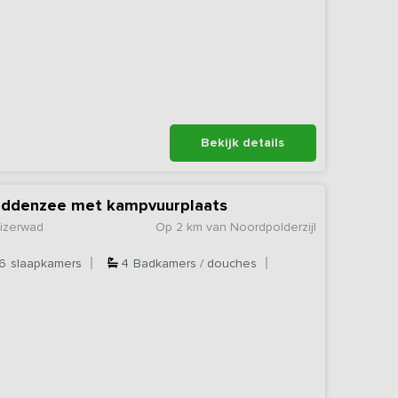
Bekijk details
addenzee met kampvuurplaats
uizerwad
Op 2 km van Noordpolderzijl
6
slaapkamers
4
Badkamers / douches