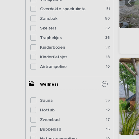
Overdekte speelruimte
51
Zandbak
50
Skelters
32
Traphekjes
36
Kinderboxen
32
Kinderfietsjes
18
Airtrampoline
10
Wellness
Sauna
35
Hottub
12
Zwembad
17
Bubbelbad
15
Natuur zwemvijver
10