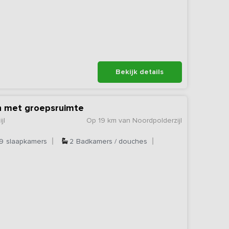
Bekijk details
en met groepsruimte
jl
Op 19 km van Noordpolderzijl
9
slaapkamers
2
Badkamers / douches