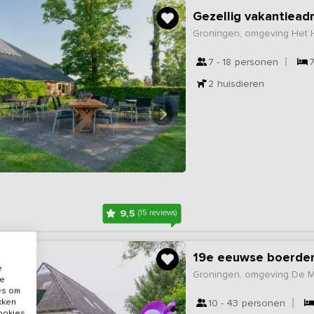
Gezellig vakantiea
Groningen, omgeving Het
7 - 18
personen
2
huisdieren
9,5
(15 reviews)
19e eeuwse boerder
e
Groningen, omgeving De 
de
es om
ikken
10 - 43
personen
cookies