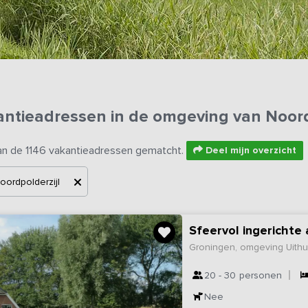
ntieadressen in de omgeving van Noord
an de 1146 vakantieadressen gematcht.
Deel mijn overzicht
oordpolderzijl
Sfeervol ingericht
Groningen, omgeving Uith
20 - 30
personen
Nee