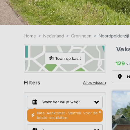
Home
Nederland
Groningen
Noordpolderzijl
Vaka
Toon op kaart
129
v
N
Filters
Alles wissen
X
Kies 'Aankomst - Vertrek' voor de
beste resultaten