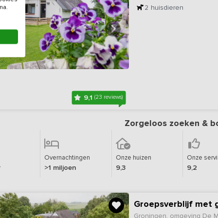
2
huisdieren
na.
9,1
(23 reviews)
Zorgeloos zoeken & b
Overnachtingen
Onze huizen
Onze serv
r
>1 miljoen
9,3
9,2
Groepsverblijf met g
Groningen, omgeving De 