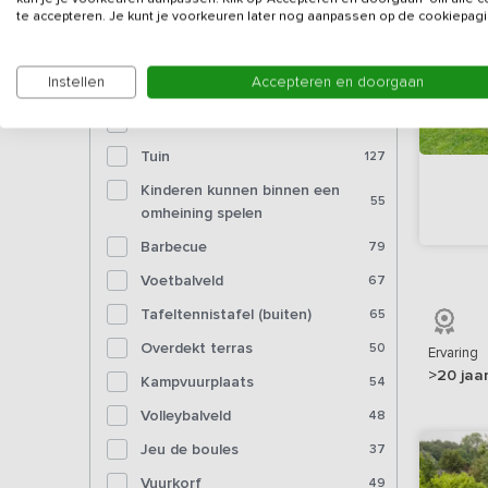
Bioscoop
5
te accepteren. Je kunt je voorkeuren later nog aanpassen op de cookiepagi
Voorzieningen (buiten)
Instellen
Accepteren en doorgaan
Tuinmeubelen
129
Tuin
127
Kinderen kunnen binnen een
55
omheining spelen
Barbecue
79
Voetbalveld
67
Tafeltennistafel (buiten)
65
Overdekt terras
50
Ervaring
>20 jaa
Kampvuurplaats
54
Volleybalveld
48
Jeu de boules
37
Vuurkorf
49