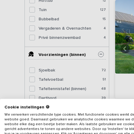
Hottub
12
Tuin
127
Bubbelbad
15
Vergaderen & Overnachten
4
Privé binnenzwembad
4
Voorzieningen (binnen)
Sjoelbak
72
Tafelvoetbal
51
Tafeltennistafel (binnen)
48
Dartbord
39
Cookie instellingen 🍪
Pooltafel
16
We verwerken verschillende type cookies. Met functionele cookies werkt d
Biljart
7
website goed. Daarnaast gebruiken we analytische cookies waarmee we 
website elke dag een beetje beter maken. Als laatste gebruiken we cooki
Fitnessapparatuur
10
gericht advertenties te tonen op andere websites. Door op 'Instellen' te kl
kun je je voorkeuren aanpassen. Klik op 'Accepteren en doorgaan' om alle 