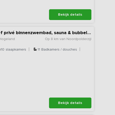
Bekijk details
Vakantiehuis inclusief privé binnenzwembad, sauna & bubbelbad
 Hogeland
Op 8 km van Noordpolderzijl
10
slaapkamers
11
Badkamers / douches
Bekijk details