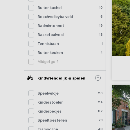
Buitenkachel
10
Beachvolleybalveld
6
Badmintonnet
19
Basketbalveld
18
Tennisbaan
1
Buitenkeuken
4
Midgetgolf
Kindvriendelijk & spelen
Speelveldje
110
Kinderstoelen
114
Kinderbedjes
87
Speeltoestellen
73
Trampoline
48