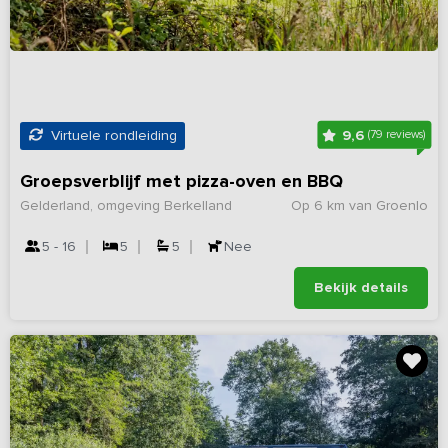
9,6
Virtuele rondleiding
(79 reviews)
Groepsverblijf met pizza-oven en BBQ
Gelderland, omgeving Berkelland
Op 6 km van Groenlo
5 - 16
5
5
Nee
Bekijk details