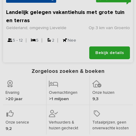
Landelijk gelegen vakantiehuis met grote tuin
en terras
Gelderland, omgeving Lievelde
Op 3 km van Groenlo
5 - 12
5
2
Nee
Bekijk details
Zorgeloos zoeken & boeken
Ervaring
Overnachtingen
Onze huizen
>20 jaar
>1 miljoen
9,3
Onze service
Verhuurders &
Totaalprijzen, geen
huizen gecheckt
onverwachte kosten
9,2