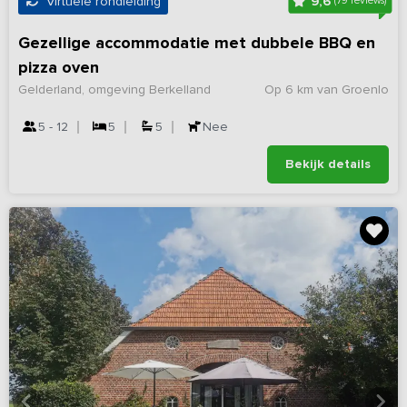
9,6
Virtuele rondleiding
(79 reviews)
Gezellige accommodatie met dubbele BBQ en
pizza oven
Gelderland, omgeving Berkelland
Op 6 km van Groenlo
5 - 12
5
5
Nee
Bekijk details