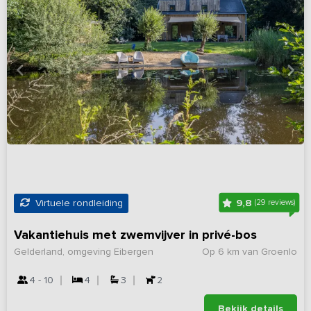
9,8
Virtuele rondleiding
(29 reviews)
Vakantiehuis met zwemvijver in privé-bos
Gelderland, omgeving Eibergen
Op 6 km van Groenlo
4 - 10
4
3
2
Bekijk details