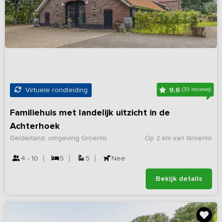
9,6
Virtuele rondleiding
(39 reviews)
Familiehuis met landelijk uitzicht in de
Achterhoek
Gelderland, omgeving Groenlo
Op 2 km van Groenlo
4 - 10
5
5
Nee
Bekijk details