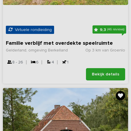
9,3
Virtuele rondleiding
(46 reviews)
Familie verblijf met overdekte speelruimte
Gelderland, omgeving Berkelland
Op 3 km van Groenlo
8 - 26
6
4
1
Bekijk details