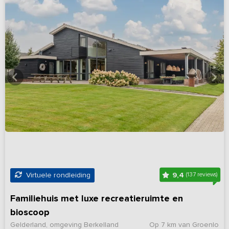
9,4
Virtuele rondleiding
(137 reviews)
Familiehuis met luxe recreatieruimte en
bioscoop
Gelderland, omgeving Berkelland
Op 7 km van Groenlo