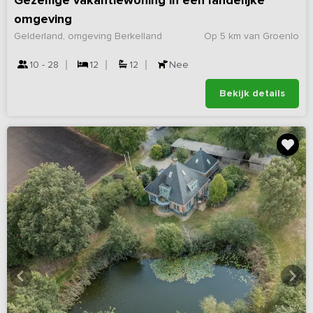
Gezellige vakantiewoning in een landelijke
omgeving
Gelderland, omgeving Berkelland
Op 5 km van Groenlo
10 - 28
12
12
Nee
Bekijk details