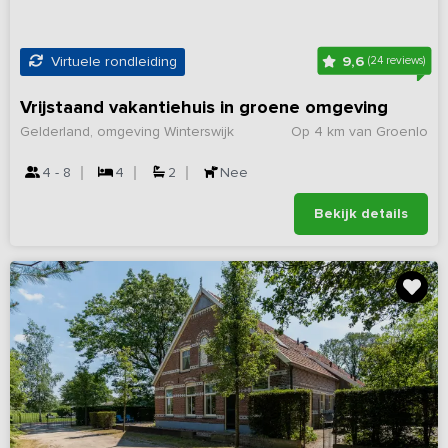
9,6
Virtuele rondleiding
(24 reviews)
Vrijstaand vakantiehuis in groene omgeving
Gelderland, omgeving Winterswijk
Op 4 km van Groenlo
4 - 8
4
2
Nee
Bekijk details