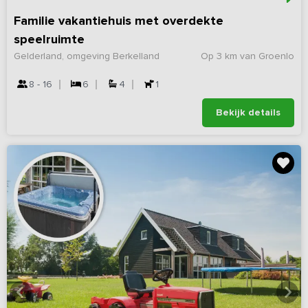
Familie vakantiehuis met overdekte
speelruimte
Gelderland, omgeving Berkelland
Op 3 km van Groenlo
8 - 16
6
4
1
Bekijk details