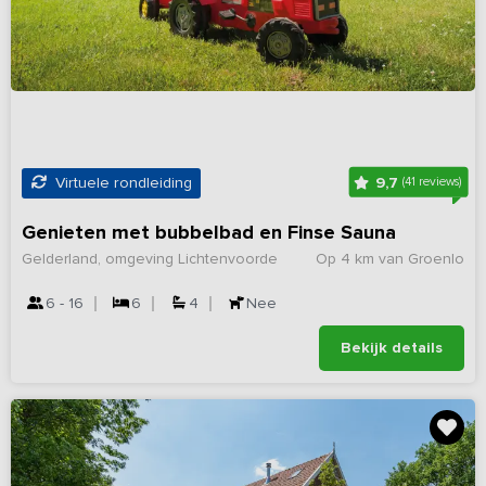
9,7
Virtuele rondleiding
(41 reviews)
Genieten met bubbelbad en Finse Sauna
Gelderland, omgeving Lichtenvoorde
Op 4 km van Groenlo
6 - 16
6
4
Nee
Bekijk details