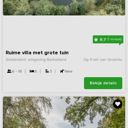
8,7
(7 reviews)
Ruime villa met grote tuin
Gelderland, omgeving Berkelland
Op 5 km van Groenlo
6 - 16
6
3
Nee
Bekijk details