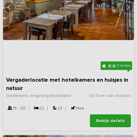
8,8
(1 review)
Vergaderlocatie met hotelkamers en huisjes in
natuur
Gelderland, omgeving Berkelland
Op 5 km van Groenlo
15 - 50
22
22
Nee
Bekijk details