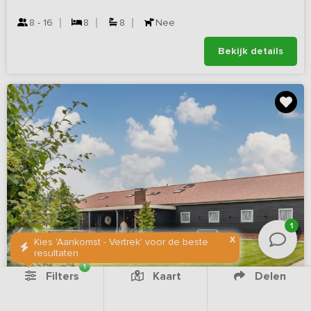
8 - 16
8
8
Nee
Bekijk details
1
X
Kies 'Aankomst - Vertrek' voor de beste
resultaten
1
Filters
Kaart
Delen