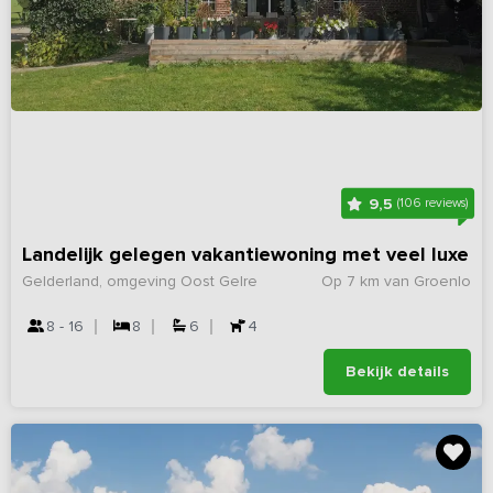
9,5
(106 reviews)
Landelijk gelegen vakantiewoning met veel luxe
Gelderland, omgeving Oost Gelre
Op 7 km van Groenlo
8 - 16
8
6
4
Bekijk details