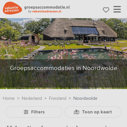
Groepsaccommodaties in Noordwolde
Home
Nederland
Friesland
Noordwolde
Filters
Toon op kaart