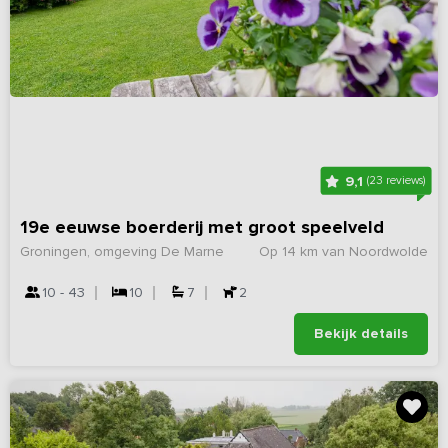
9,1
(23 reviews)
19e eeuwse boerderij met groot speelveld
Groningen, omgeving De Marne
Op 14 km van Noordwolde
10 - 43
10
7
2
Bekijk details