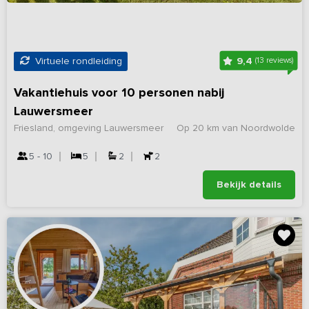
9,4
Virtuele rondleiding
(13 reviews)
Vakantiehuis voor 10 personen nabij
Lauwersmeer
Friesland, omgeving Lauwersmeer
Op 20 km van Noordwolde
5 - 10
5
2
2
Bekijk details