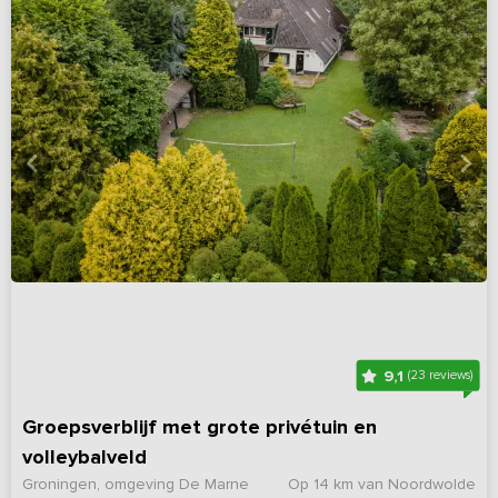
9,1
(23 reviews)
Groepsverblijf met grote privétuin en
volleybalveld
Groningen, omgeving De Marne
Op 14 km van Noordwolde