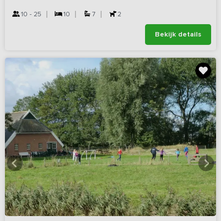
10 - 25
10
7
2
Bekijk details