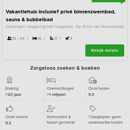
Vakantiehuis inclusief privé binnenzwembad,
sauna & bubbelbad
Groningen, omgeving Het Hogeland
Op 18 km van Noordwolde
10 - 24
10
11
3
Bekijk details
Zorgeloos zoeken & boeken
Ervaring
Overnachtingen
Onze huizen
>20 jaar
>1 miljoen
9,3
Onze service
Verhuurders &
Totaalprijzen, geen
huizen gecheckt
onverwachte kosten
9,2