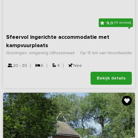
9,0
(14 reviews)
Sfeervol ingerichte accommodatie met
kampvuurplaats
Groningen, omgeving Uithuizerwad
Op 15 km van Noordwolde
20 - 30
6
4
Nee
Bekijk details