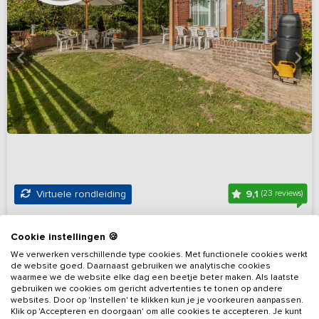
9,1
Virtuele rondleiding
(23 reviews)
Vakantiehuis + blokhut nabij Lauwersmeer
Cookie instellingen 🍪
Friesland, omgeving Lauwersmeer
Op 20 km van Noordwolde
We verwerken verschillende type cookies. Met functionele cookies werkt
de website goed. Daarnaast gebruiken we analytische cookies
5 - 14
6
3
2
waarmee we de website elke dag een beetje beter maken. Als laatste
gebruiken we cookies om gericht advertenties te tonen op andere
websites. Door op 'Instellen' te klikken kun je je voorkeuren aanpassen.
Bekijk details
Klik op 'Accepteren en doorgaan' om alle cookies te accepteren. Je kunt