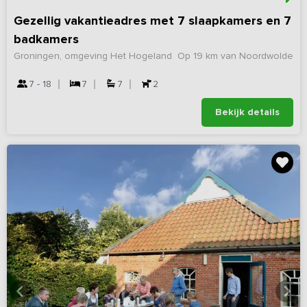
Gezellig vakantieadres met 7 slaapkamers en 7
badkamers
Groningen, omgeving Het Hogeland
Op 19 km van Noordwolde
7 - 18
7
7
2
Bekijk details