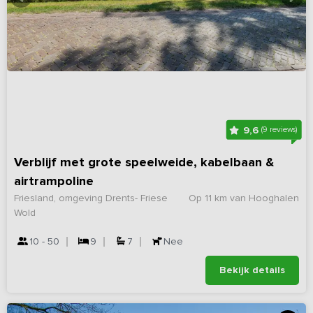
9,6
(9 reviews)
Verblijf met grote speelweide, kabelbaan &
airtrampoline
Friesland, omgeving Drents- Friese
Op 11 km van Hooghalen
Wold
10 - 50
9
7
Nee
Bekijk details