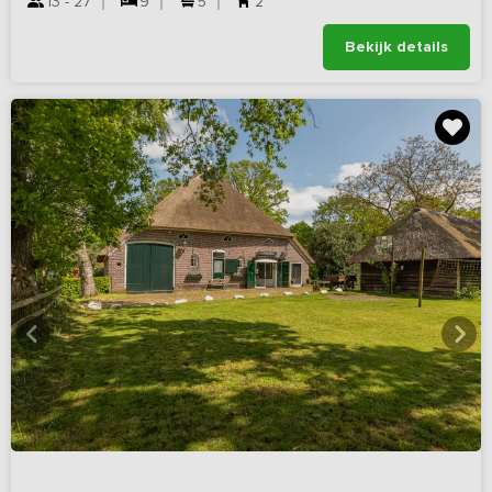
13 - 27
9
5
2
Bekijk details