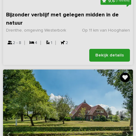
9,6
(1 review)
Bijzonder verblijf met gelegen midden in de
natuur
Drenthe, omgeving Westerbork
Op 11 km van Hooghalen
2 - 8
4
1
2
Bekijk details