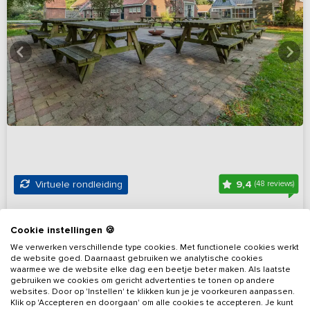
9,4
Virtuele rondleiding
(48 reviews)
Groepsverblijf nabij bos + speelweide met
Cookie instellingen 🍪
kampvuurplaats
We verwerken verschillende type cookies. Met functionele cookies werkt
Drenthe, omgeving Westerbork
Op 11 km van Hooghalen
de website goed. Daarnaast gebruiken we analytische cookies
waarmee we de website elke dag een beetje beter maken. Als laatste
30 - 63
10
7
Nee
gebruiken we cookies om gericht advertenties te tonen op andere
websites. Door op 'Instellen' te klikken kun je je voorkeuren aanpassen.
Klik op 'Accepteren en doorgaan' om alle cookies te accepteren. Je kunt
Bekijk details