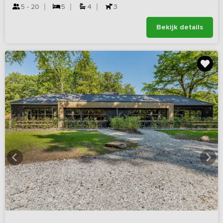
5 - 20
5
4
3
Bekijk details