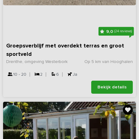
9,0
(24 reviews)
Groepsverblijf met overdekt terras en groot
sportveld
Drenthe, omgeving Westerbork
Op 5 km van Hooghalen
10 - 20
2
6
Ja
Bekijk details