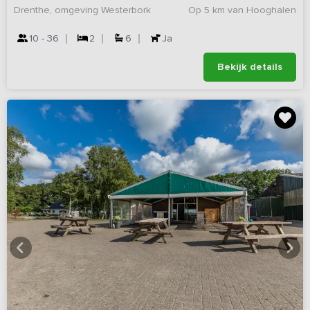
Drenthe, omgeving Westerbork
Op 5 km van Hooghalen
10 - 36
2
6
Ja
Bekijk details