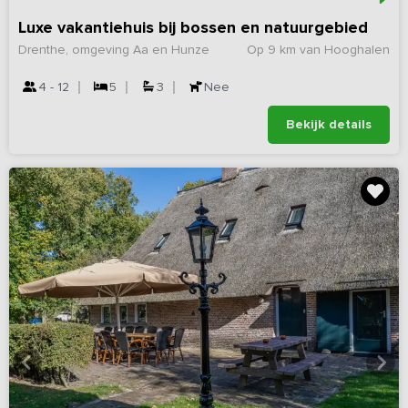
Luxe vakantiehuis bij bossen en natuurgebied
Drenthe, omgeving Aa en Hunze
Op 9 km van Hooghalen
4 - 12
5
3
Nee
Bekijk details