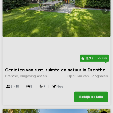
9,7
(56 reviews)
Genieten van rust, ruimte en natuur in Drenthe
Drenthe, omgeving Assen
Op 13 km van Hooghalen
8 - 16
8
7
Nee
Bekijk details