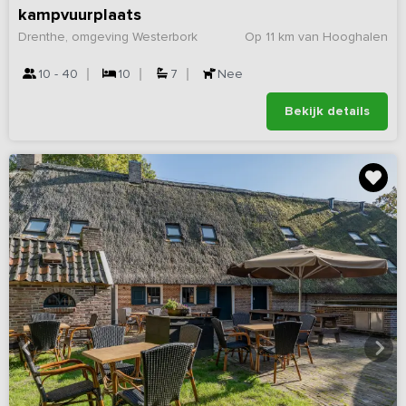
kampvuurplaats
Drenthe, omgeving Westerbork
Op 11 km van Hooghalen
10 - 40
10
7
Nee
Bekijk details