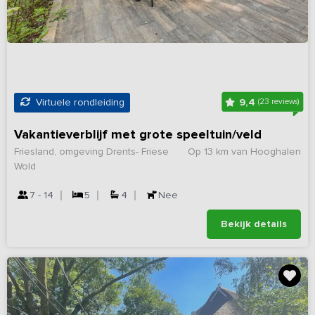
9,4
Virtuele rondleiding
(23 reviews)
Vakantieverblijf met grote speeltuin/veld
Friesland, omgeving Drents- Friese
Op 13 km van Hooghalen
Wold
7 - 14
5
4
Nee
Bekijk details