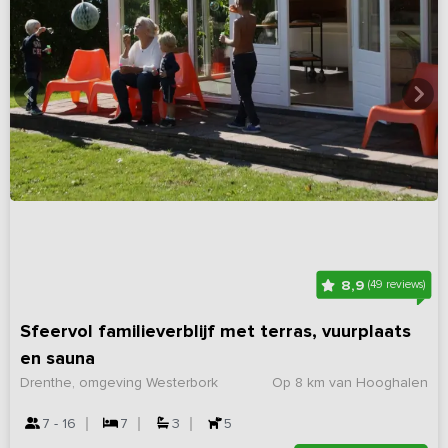
8,9
(49 reviews)
Sfeervol familieverblijf met terras, vuurplaats
en sauna
Drenthe, omgeving Westerbork
Op 8 km van Hooghalen
7 - 16
7
3
5