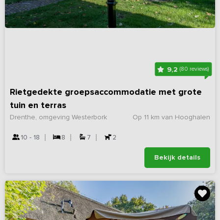
9,2
(80 reviews)
Rietgedekte groepsaccommodatie met grote
tuin en terras
Drenthe, omgeving Westerbork
Op 11 km van Hooghalen
10 - 18
8
7
2
Bekijk details