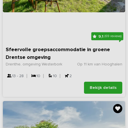
9,1
(69 reviews)
Sfeervolle groepsaccommodatie in groene
Drentse omgeving
Drenthe, omgeving Westerbork
Op 11 km van Hooghalen
13 - 28
10
10
2
Bekijk details