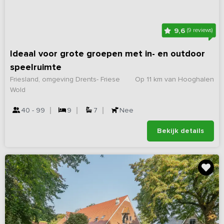
9,6
(9 reviews)
Ideaal voor grote groepen met in- en outdoor
speelruimte
Friesland, omgeving Drents- Friese
Op 11 km van Hooghalen
Wold
40 - 99
9
7
Nee
Bekijk details