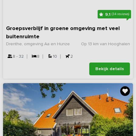
9,1
(34 reviews)
Groepsverblijf in groene omgeving met veel
buitenruimte
Drenthe, omgeving Aa en Hunze
Op 13 km van Hooghalen
8 - 32
8
10
2
Bekijk details