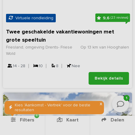
9,6
Virtuele rondleiding
(23 reviews)
Twee geschakelde vakantiewoningen met
grote speeltuin
Friesland, omgeving Drents- Friese
Op 13 km van Hooghalen
Wold
14 - 28
10
8
Nee
Bekijk details
1
X
Kies 'Aankomst - Vertrek' voor de beste
resultaten
1
Filters
Kaart
Delen