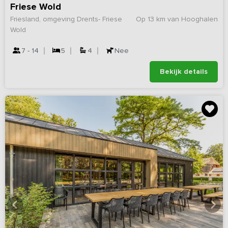
Friese Wold
Friesland, omgeving Drents- Friese
Op 13 km van Hooghalen
Wold
7 - 14
5
4
Nee
Bekijk details