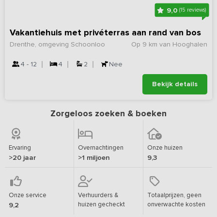
9,0
(15 reviews)
Vakantiehuis met privéterras aan rand van bos
Drenthe, omgeving Schoonloo
Op 9 km van Hooghalen
4 - 12
4
2
Nee
Bekijk details
Zorgeloos zoeken & boeken
Ervaring
Overnachtingen
Onze huizen
>20 jaar
>1 miljoen
9,3
Onze service
Verhuurders &
Totaalprijzen, geen
huizen gecheckt
onverwachte kosten
9,2