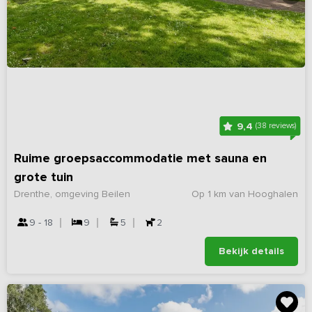
9,4
(38 reviews)
Ruime groepsaccommodatie met sauna en
grote tuin
Drenthe, omgeving Beilen
Op 1 km van Hooghalen
9 - 18
9
5
2
Bekijk details