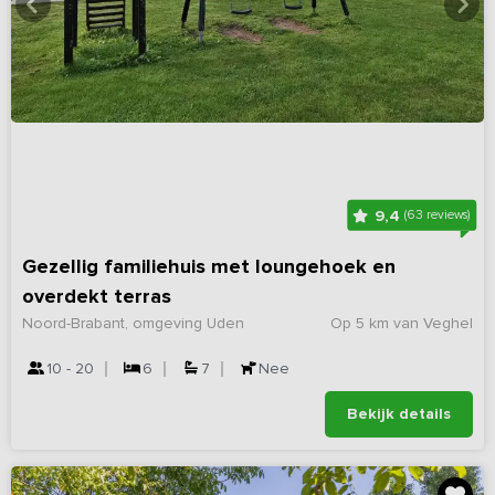
9,4
(63 reviews)
Gezellig familiehuis met loungehoek en
overdekt terras
Noord-Brabant, omgeving Uden
Op 5 km van Veghel
10 - 20
6
7
Nee
Bekijk details