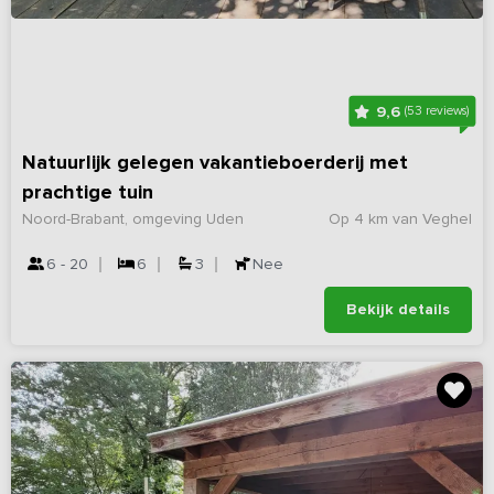
9,6
(53 reviews)
Natuurlijk gelegen vakantieboerderij met
prachtige tuin
Noord-Brabant, omgeving Uden
Op 4 km van Veghel
6 - 20
6
3
Nee
Bekijk details