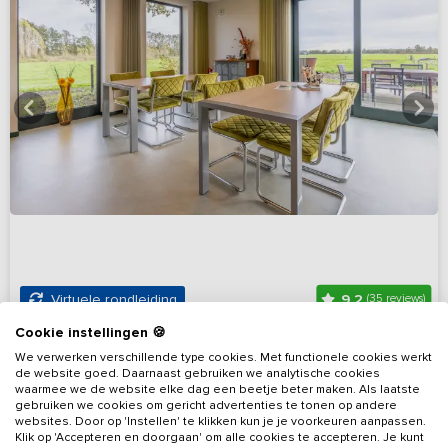
9,2
Virtuele rondleiding
(35 reviews)
Cookie instellingen 🍪
Luxe privékamers met ruim terras en prachtig
We verwerken verschillende type cookies. Met functionele cookies werkt
uitzicht
de website goed. Daarnaast gebruiken we analytische cookies
waarmee we de website elke dag een beetje beter maken. Als laatste
Noord-Brabant, omgeving Erp
Op 6 km van Veghel
gebruiken we cookies om gericht advertenties te tonen op andere
websites. Door op 'Instellen' te klikken kun je je voorkeuren aanpassen.
6 - 12
5
5
Nee
Klik op 'Accepteren en doorgaan' om alle cookies te accepteren. Je kunt