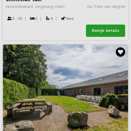
Noord-Brabant, omgeving Uden
Op 11 km van Veghel
5 - 10
5
4
Nee
Bekijk details