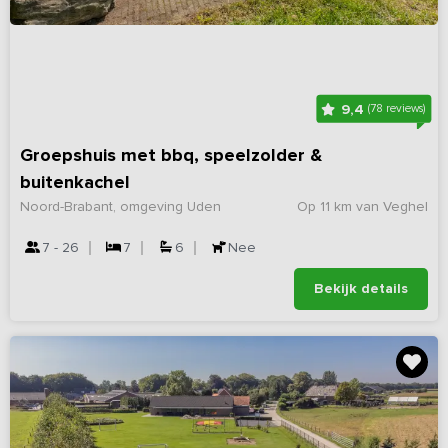
9,4
(78 reviews)
Groepshuis met bbq, speelzolder &
buitenkachel
Noord-Brabant, omgeving Uden
Op 11 km van Veghel
7 - 26
7
6
Nee
Bekijk details