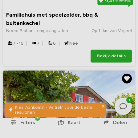
9,4
(78 reviews)
Familiehuis met speelzolder, bbq &
buitenkachel
Noord-Brabant, omgeving Uden
Op 11 km van Veghel
7 - 16
7
6
Nee
Bekijk details
1
X
Kies 'Aankomst - Vertrek' voor de beste
resultaten
1
Filters
Kaart
Delen