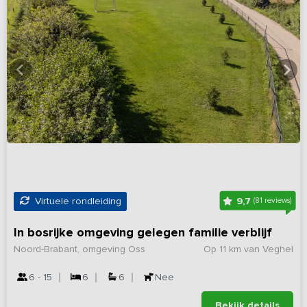
9,7
Virtuele rondleiding
(81 reviews)
In bosrijke omgeving gelegen familie verblijf
Noord-Brabant, omgeving Oss
Op 11 km van Veghel
6 - 15
6
6
Nee
Bekijk details