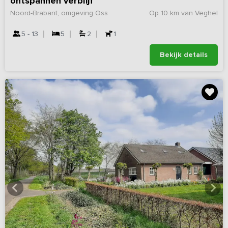
ontspannen verblijf
Noord-Brabant, omgeving Oss
Op 10 km van Veghel
5 - 13
5
2
1
Bekijk details