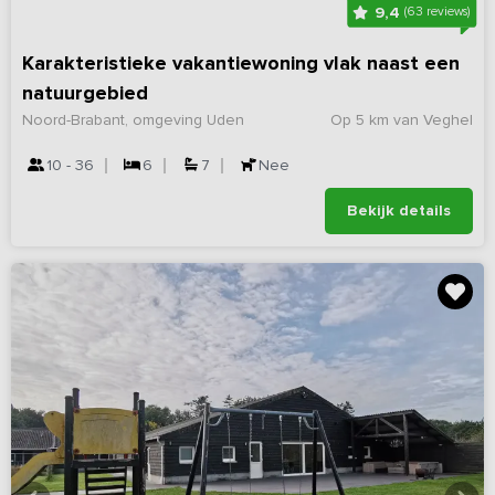
9,4
(63 reviews)
Karakteristieke vakantiewoning vlak naast een
natuurgebied
Noord-Brabant, omgeving Uden
Op 5 km van Veghel
10 - 36
6
7
Nee
Bekijk details