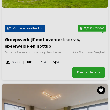
9,5
Virtuele rondleiding
(48 reviews)
Groepsverblijf met overdekt terras,
speelweide en hottub
Noord-Brabant, omgeving Bernheze
Op 6 km van Veghel
10 - 22
5
4
4
Bekijk details