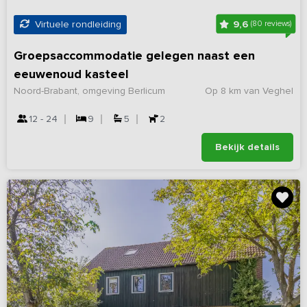
9,6
Virtuele rondleiding
(80 reviews)
Groepsaccommodatie gelegen naast een
eeuwenoud kasteel
Noord-Brabant, omgeving Berlicum
Op 8 km van Veghel
12 - 24
9
5
2
Bekijk details