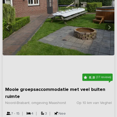
8,8
(37 reviews)
Mooie groepsaccommodatie met veel buiten
ruimte
Noord-Brabant, omgeving Maashorst
Op 10 km van Veghel
7 - 15
4
3
Nee