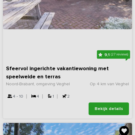
9,1
(27 reviews)
Sfeervol ingerichte vakantiewoning met
speelweide en terras
Noord-Brabant, omgeving Veghel
Op 4 km van Veghel
4 - 10
4
1
2
Bekijk details