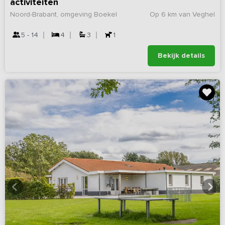
activiteiten
Noord-Brabant, omgeving Boekel
Op 6 km van Veghel
5 - 14
4
3
1
Bekijk details