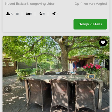
Noord-Brabant, omgeving Uden
Op 4 km van Veghel
6 - 16
5
5
2
Bekijk details