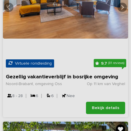
9,7
Virtuele rondleiding
(81 reviews)
Gezellig vakantieverblijf in bosrijke omgeving
Noord-Brabant, omgeving Oss
Op 11 km van Veghel
8 - 28
6
6
Nee
Bekijk details