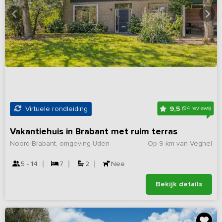
9,5
Virtuele rondleiding
(94 reviews)
Vakantiehuis in Brabant met ruim terras
Noord-Brabant, omgeving Uden
Op 9 km van Veghel
5 - 14
7
2
Nee
Bekijk details