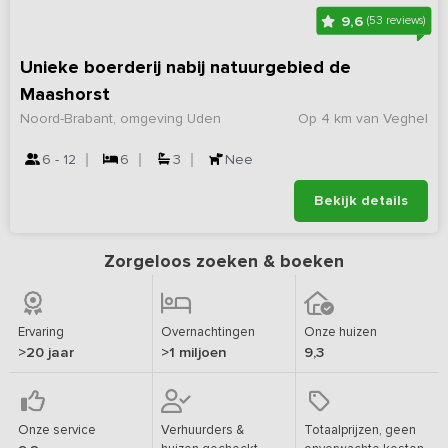
9,6
(53 reviews)
Unieke boerderij nabij natuurgebied de
Maashorst
Noord-Brabant, omgeving Uden
Op 4 km van Veghel
6 - 12
6
3
Nee
Bekijk details
Zorgeloos zoeken & boeken
Ervaring
Overnachtingen
Onze huizen
>20 jaar
>1 miljoen
9,3
Onze service
Verhuurders &
Totaalprijzen, geen