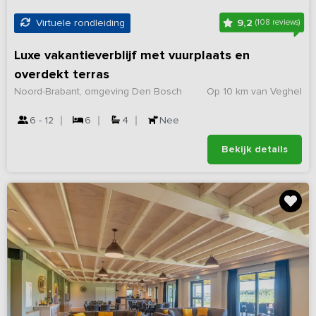
9,2
Virtuele rondleiding
(108 reviews)
Luxe vakantieverblijf met vuurplaats en
overdekt terras
Noord-Brabant, omgeving Den Bosch
Op 10 km van Veghel
6 - 12
6
4
Nee
Bekijk details