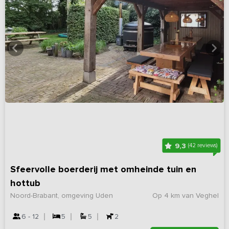
9,3
(42 reviews)
Sfeervolle boerderij met omheinde tuin en
hottub
Noord-Brabant, omgeving Uden
Op 4 km van Veghel
6 - 12
5
5
2